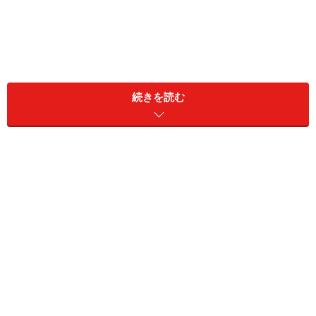
さっそく商品をチェック
続きを読む
家の中でも外でも使える防寒グッズ
ひざ掛け、マフラー、アウターなど使い道はいろいろ
家で食事やテレビを観るなど、座っているときには二つ
折りにしてひざかけとして使っています。子どもが小さ