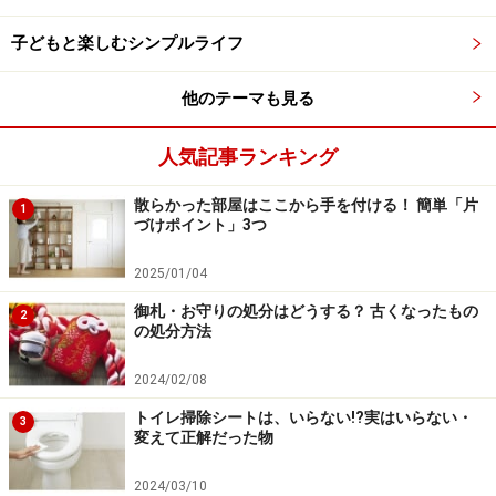
私は「ポケットショール」を使い始めてから冬のコート
子どもと楽しむシンプルライフ
を手放すことにしました。ウール100%で温かさがあるこ
と、クローゼットの中に置いていても嵩張らない、コー
他のテーマも見る
トに比べて夏の間の保管に場所を取らない、というのが
決め手です。
人気記事ランキング
散らかった部屋はここから手を付ける！ 簡単「片
ラプアンカンクリからはさまざまな「ポケットショー
1
づけポイント」3つ
ル」が販売されていますが、私はPALAPELIというデザ
インを選びました。単色だとナチュラル系に寄りがちで
2025/01/04
すが、
このデザインはキレイめなファッションはじめ、
御札・お守りの処分はどうする？ 古くなったもの
2
の処分方法
どんな服にでも合うように感じていてオススメですよ。
2024/02/08
トイレ掃除シートは、いらない!?実はいらない・
3
詳しくはこちら
変えて正解だった物
2024/03/10