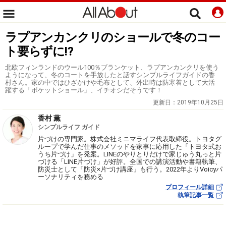
ラプアンカンクリのショールで冬のコー
ト要らずに⁉
北欧フィンランドのウール100％ブランケット、ラプアンカンクリを使う
ようになって、冬のコートを手放したと話すシンプルライフガイドの香
村さん。家の中ではひざかけや毛布として、外出時は防寒着として大活
躍する「ポケットショール」、イチオシだそうです！
更新日：
2019年10月25日
香村 薫
シンプルライフ ガイド
片づけの専門家。株式会社ミニマライフ代表取締役。トヨタグ
ループで学んだ仕事のメソッドを家事に応用した「トヨタ式お
うち片づけ」を発案。LINEのやりとりだけで家じゅう丸っと片
づける「LINE片づけ」が好評。全国での講演活動や書籍執筆、
防災士として「防災×片づけ講座」も行う。2022年よりVoicyパ
ーソナリティを務める
プロフィール詳細
執筆記事一覧