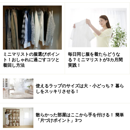
な位置にある大きなポケットに手を入れることで手袋要
らずで過ごせるんですよ。
コートを羽織る手間がない
ミニマリストの服選びポイン
毎日同じ服を着たらどうな
ト！おしゃれに過ごすコツと
る？ミニマリストが3カ月間
着回し方法
実践！
カラーは写真のブラックのほかに、イエローとグレーで構成
されているピスタチオの2種類
使えるラップのサイズは大・小どっち？ 暮ら
しをスッキリさせる！
小さい子供と寒い冬に外出する際、コートを着込んでい
て抱っこ紐のバックルが留めにくい思いをしたことはあ
りませんか？とはいえ、
抱っこ紐をしてからコートを羽
散らかった部屋はここから手を付ける！ 簡単
織ると、車の乗り降りや、子供が歩きたがるときに自分
「片づけポイント」3つ
が一度コートを脱いで抱っこ紐を脱着することになり、