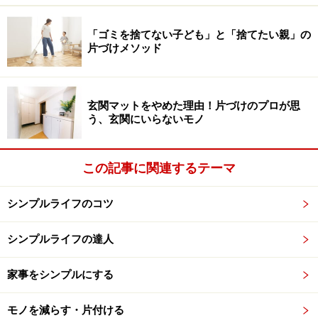
とても寒い思いをする羽目に。
「ゴミを捨てない子ども」と「捨てたい親」の
片づけメソッド
こんなときもサッと羽織るだけの「ポケットショール」
なら問題なし。「ポケットショール」を肩からかけて温
かさをキープしながら、抱っこ紐のバックルをラクに脱
玄関マットをやめた理由！片づけのプロが思
着できるので、子供の要望にもスムーズに応えてあげる
う、玄関にいらないモノ
ことができます。
この記事に関連するテーマ
シンプルライフのコツ
温かくて嵩張りにくい
シンプルライフの達人
高品質リネン製品に与えられるマスターオブリネンに認定さ
家事をシンプルにする
れている
モノを減らす・片付ける