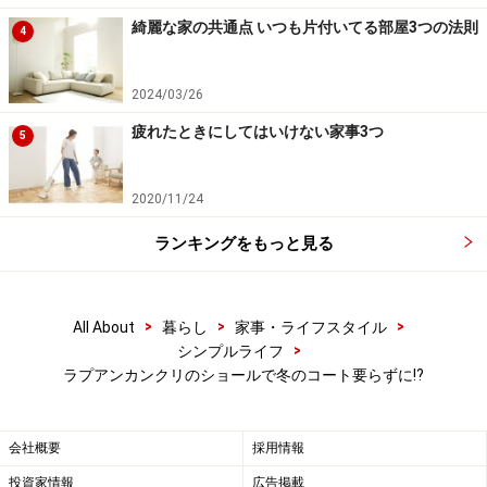
DATA
綺麗な家の共通点 いつも片付いてる部屋3つの法則
4
ラプアンカンクリ | PALAPELI
カラー：ブラック、ピスタチオ
2024/03/26
サイズ：600×1700mm（フリンジは含まない）
疲れたときにしてはいけない家事3つ
5
材質：ウール100%
生産国：リトアニア
2020/11/24
※記事内容は執筆時点のものです。最新の内容をご確認くださ
ランキングをもっと見る
い。
>
>
>
All About
暮らし
家事・ライフスタイル
>
シンプルライフ
ラプアンカンクリのショールで冬のコート要らずに⁉
会社概要
採用情報
投資家情報
広告掲載