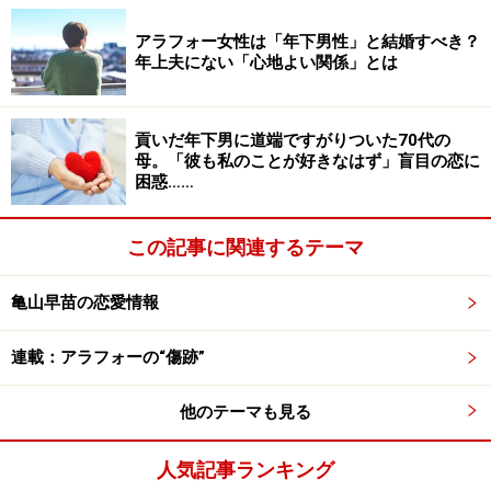
く、彼と一緒にやっていけるかどうかを確かめたくなっ
ていたからだ。
アラフォー女性は「年下男性」と結婚すべき？
年上夫にない「心地よい関係」とは
貢いだ年下男に道端ですがりついた70代の
なぜ友人はぽろりとよけいなひと言を口に
母。「彼も私のことが好きなはず」盲目の恋に
困惑……
したのか
ヤスヨさんは、彼と一緒に住む前に、どうしても大親友
この記事に関連するテーマ
に会わせたかった。彼も「あなたの大親友ならぜひ会い
たい」と言ってくれた。
亀山早苗の恋愛情報
「中学時代から15年も仲良くしているエイコに連絡をと
連載：アラフォーの“傷跡”
りました。昔ほどよく会うわけじゃないけど、私にとっ
他のテーマも見る
てはやはりいちばん大事な友だち。電話で一緒に住みた
い彼ができたと言ったら、彼女、すごく喜んでくれて。
人気記事ランキング
早速、3人で会うことになったんです」