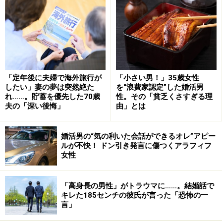
なんだと思います』って寂しそうに言っていた。そこに
キュンときたんですよね」
実際つきあってみると、美術や映画が好きという点でふ
たりは意気投合。前の妻はアウトドア派だったと彼は遠
慮がちに言った。
「定年後に夫婦で海外旅行が
「小さい男！」35歳女性
したい」妻の夢は突然絶た
を“浪費家認定”した婚活男
れ……。貯蓄を優先した70歳
性。その「貧乏くさすぎる理
「基本的に謙虚な人柄で、物足りないと思う女性の気持
夫の「深い後悔」
由」とは
ちもわかるけど、結婚するならこういう人がいいと私は
思いました。女性を下に見る感じもまったくなかった
婚活男の“気の利いた会話ができるオレ”アピー
し」
ルが不快！ ドン引き発言に傷つくアラフィフ
女性
週に2度くらいのデートを続け、半年もたたないうちに
「一緒に住んでみよう」と彼女から提案した。彼に「結
「高身長の男性」がトラウマに……。結婚話で
キレた185センチの彼氏が言った「恐怖の一
婚への恐怖心」がまだ残っていることもわかったし、彼
言」
女自身も何がなんでも婚姻届ありきという気持ちではな