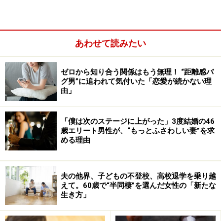
あわせて読みたい
ゼロから知り合う関係はもう無理！ “距離感バ
ヤスヨさんは結婚相談所に登録、お見合いにパーティ
グ男”に追われて気付いた「恋愛が続かない理
に、さらには友人知人に頼んで合コンしたり紹介しても
由」
らったり、とにかく「必死で婚活した」と語る。それで
もなかなか気の合う人には会えなかった。
「僕は次のステージに上がった」3度結婚の46
歳エリート男性が、“もっとふさわしい妻”を求
める理由
「女はこういうものでしょ、妻とはこうあるべきでしょ
と型にはまった男性が多かったですね。1年前にようや
く、友人の紹介で、バツイチ独身の2歳年上の男性に出
夫の他界、子どもの不登校、高校退学を乗り越
会ったんです。バツイチだけど子どもはいないこと、離
えて。60歳で“半同棲”を選んだ女性の「新たな
生き方」
婚の理由が妻の浮気だったことを聞きました。彼は妻の
悪口は言わず、『ボクが女性から見るとつまらない人間