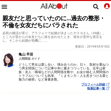
親友だと思っていたのに…過去の整形・
不倫を女友だちにバラされた
必死の婚活が実り、アラフォーで結婚が決まったヤスヨさん（39歳）。
ところが昔からの女友だちに彼を会わせたとき、彼女が意外な発言を
し、そこから結婚が危機に……。
更新日：
2019年09月18日
亀山 早苗
人間関係 ガイド
どうして男女は愛し合い、憎み合うのか。日々、取材を重ねつ
つ男女関係について記事や本に書きつづっている。近年は家
族・友人・職場などの人間関係全般や、お金が絡む人間関係の
トラブルについても執筆。『くまモン力－人を惹きつける愛と
魅力の秘密』など著書多数。
プロフィール詳細
執筆記事一覧