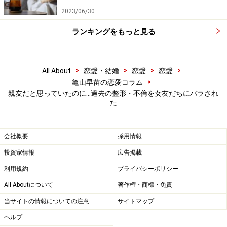
2023/06/30
「整形してるのって彼が聞いてきて。プチ整形なんです
ランキングをもっと見る
よ。私、一重の目がイヤだったから。でも正直言って、
そんなこと忘れていたんです。正直に彼にそう言いまし
た。ヘンなオヤジと不倫していたのも本当だけど、それ
>
>
>
>
All About
恋愛・結婚
恋愛
恋愛
はバツイチ男性とつきあっていたということにしまし
>
亀山早苗の恋愛コラム
親友だと思っていたのに…過去の整形・不倫を女友だちにバラされ
た。とにかく人に言わなくてもいいような過去のことを
た
親友だと思っていた彼女にバラされて、本当に不愉快だ
ったし、彼は彼でショックだったみたいだし」
会社概要
採用情報
翌日、彼女はエイコさんに直接会って抗議した。だがエ
投資家情報
広告掲載
イコさんは「酔っていて覚えていない」の一点張り。他
利用規約
プライバシーポリシー
の友人からは、「エイコはヤスヨに先を越されるのがシ
All Aboutについて
著作権・商標・免責
ョックだったんじゃない？ あの子、ずっと彼がいないか
当サイトの情報についての注意
サイトマップ
ら」と言われた。
ヘルプ