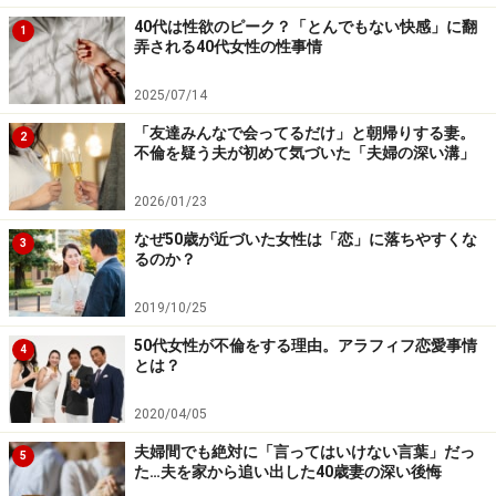
40代は性欲のピーク？「とんでもない快感」に翻
1
弄される40代女性の性事情
カジュアルなイタリアンレストランで会った3人。最初
は穏やかに話していたが、エイコさんはワインをがぶ飲
2025/07/14
み、途中から様子がおかしくなっていった。
「友達みんなで会ってるだけ」と朝帰りする妻。
2
不倫を疑う夫が初めて気づいた「夫婦の深い溝」
「『そういえばヤスヨ、20代の半ばくらいだったかな、
2026/01/23
妙なオヤジとつきあってたよね。あれ、不倫だったっ
け』とか、私の大失恋のことだとかをぽろぽろと口にし
なぜ50歳が近づいた女性は「恋」に落ちやすくな
3
るのか？
始めて。彼女を呼んだのは大失敗だったなと思ったと
き、『でもさあ、ヤスヨの整形ってほんと、うまくいっ
2019/10/25
たよね。今、全然わからないじゃん』って。うわあ、と
50代女性が不倫をする理由。アラフィフ恋愛事情
4
思いました」
とは？
2020/04/05
彼女は、「酔っ払いすぎだよ、帰ったほうがいいよ」と
夫婦間でも絶対に「言ってはいけない言葉」だっ
あわててエイコさんを帰宅させた。彼とふたり、その後
5
た…夫を家から追い出した40歳妻の深い後悔
は気まずい空気が流れていく。