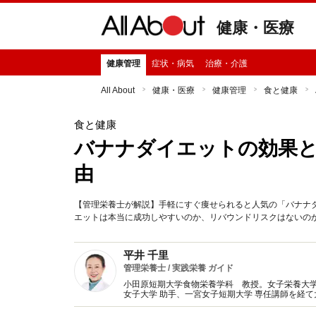
健康・医療
健康管理
症状・病気
治療・介護
All About
健康・医療
健康管理
食と健康
食と健康
バナナダイエットの効果
由
【管理栄養士が解説】手軽にすぐ痩せられると人気の「バナナ
エットは本当に成功しやすいのか、リバウンドリスクはないの
平井 千里
管理栄養士 / 実践栄養 ガイド
小田原短期大学食物栄養学科 教授。女子栄養大
女子大学 助手、一宮女子短期大学 専任講師を経
任者（栄養相談も実施）。現在は教壇に立つ傍ら