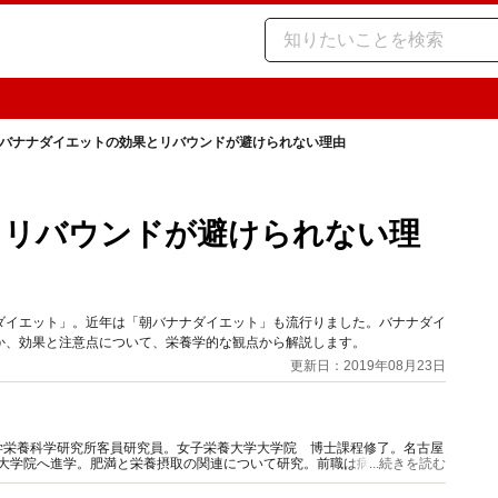
バナナダイエットの効果とリバウンドが避けられない理由
とリバウンドが避けられない理
ダイエット」。近年は「朝バナナダイエット」も流行りました。バナナダイ
か、効果と注意点について、栄養学的な観点から解説します。
更新日：2019年08月23日
学栄養科学研究所客員研究員。女子栄養大学大学院 博士課程修了。名古屋
て大学院へ進学。肥満と栄養摂取の関連について研究。前職は病院栄養科責
...続きを読む
、実践に即した栄養情報を発信。