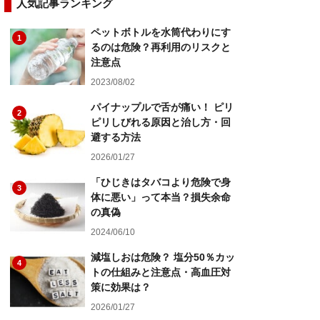
人気記事ランキング
ペットボトルを水筒代わりにす
1
るのは危険？再利用のリスクと
注意点
2023/08/02
パイナップルで舌が痛い！ ピリ
2
ピリしびれる原因と治し方・回
避する方法
2026/01/27
「ひじきはタバコより危険で身
3
体に悪い」って本当？損失余命
の真偽
2024/06/10
減塩しおは危険？ 塩分50％カッ
4
トの仕組みと注意点・高血圧対
策に効果は？
2026/01/27