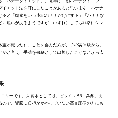
る「バナナダイエット」。近年は「朝バナナダイエッ
ダイエット法を耳にしたことがあると思います。バナナ
けると「朝食を1～2本のバナナだけにする」「バナナな
どに違いがあるようですが、いずれにしても非常にシン
体重が減った）」ことを喜んだ方が、その実体験から、
いかと考え、手法を書籍として出版したことなどから広
果
も高カロリーです。栄養素としては、ビタミンB6、葉酸、カ
るので、腎臓に負担がかかっていない高血圧症の方にも