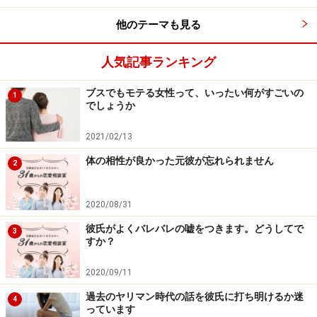
ネットで恋愛コラムを読んでみたところ、「どんなに連
他のテーマも見る
絡がマメでない男性でも、それを不安だと言われたらき
人気記事ランキング
ちんと対処してくれるのが誠実な態度です」と書いてあ
りました。もう一度だけ話し合ってはみるつもりです
ブスでもモテる女性って、いったい何がすごいの
1
が、変わる気のない男性とこれ以上付き合うのは、やは
でしょうか
り時間の無駄でしょうか。
2021/02/13
体の相性が良かった元彼が忘れられません
年齢も年齢だし、わたしにはあまり時間がありません。
2
アドバイスいただけたら幸いです。
2020/08/31
彼氏がよくバレバレの嘘をつきます。どうしてで
3
アドバイス1：まずは彼がLINEを嫌がる理由
すか？
を引き出す
2020/09/11
過去のヤリマン時代の話を彼氏に打ち明けるか迷
4
っています