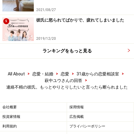
2021/08/27
アドバイス1：まずは彼がLINEを嫌がる理由を引き出す
彼氏に怒られてばかりで、疲れてしまいました
5
彼氏の連絡不精っぷりに不満を抱える女性って、多いで
すよね。そういう不満は溜め込まず、一つひとつ解消し
2019/12/20
ていくことで、2人にとって心地いい状態を作り上げま
しょう。
ランキングをもっと見る
やってみてほしいことは2つあります。まずは、彼が
LINEでの連絡頻度を増やしたくない理由を聞くこと。何
>
>
>
>
All About
恋愛・結婚
恋愛
31歳からの恋愛相談室
>
萩中ユウさんの回答
がそんなに苦痛なのかを、彼にきちんと言葉にしてもら
連絡不精の彼氏。もっとやりとりしたいと言ったら断られました
ってください。苦痛の内容がわかれば、それを取り除く
案を考えられますよね。
会社概要
採用情報
もしかすると、最初は面倒だな、という顔をされるかも
投資家情報
広告掲載
しれません。男性は、女性のネガティブな感情を嫌うか
利用規約
プライバシーポリシー
らです。
ポイントは、深刻な顔で「話し合おう」とは言