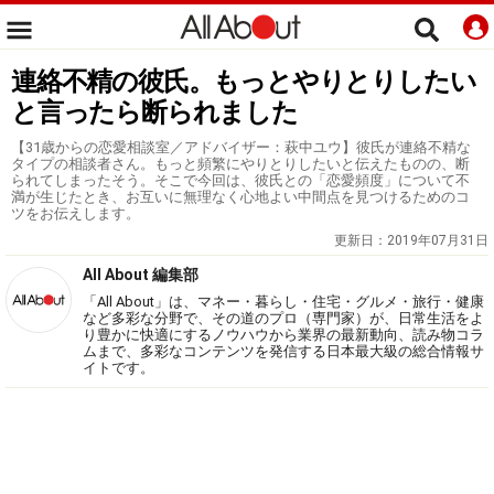
連絡不精の彼氏。もっとやりとりしたい
と言ったら断られました
【31歳からの恋愛相談室／アドバイザー：萩中ユウ】彼氏が連絡不精な
タイプの相談者さん。もっと頻繁にやりとりしたいと伝えたものの、断
られてしまったそう。そこで今回は、彼氏との「恋愛頻度」について不
満が生じたとき、お互いに無理なく心地よい中間点を見つけるためのコ
ツをお伝えします。
更新日：
2019年07月31日
All About 編集部
「All About」は、マネー・暮らし・住宅・グルメ・旅行・健康
など多彩な分野で、その道のプロ（専門家）が、日常生活をよ
り豊かに快適にするノウハウから業界の最新動向、読み物コラ
ムまで、多彩なコンテンツを発信する日本最大級の総合情報サ
イトです。