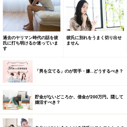
お悩み：連絡不精の彼。もっとやりとりし
たいのに、断られてしまいました
過去のヤリマン時代の話を彼
彼氏に別れをうまく切り出せ
氏に打ち明けるか迷っていま
ません
す
お悩み：連絡不精の彼。もっとやりとりしたいのに、断られ
てしまいました
「男を立てる」のが苦手・嫌…どうするべき？
■みどりさん（35歳・サービス業）のお悩み
婚活パーティーで出会った彼と付き合い始めて、もうす
ぐ2カ月になります。
貯金がないどころか、借金が200万円。隠して
婚活すべき？
付き合う前に自己申告されていたのですが、彼は「次の
デートの約束」などの必要事項以外、あまり連絡を取ら