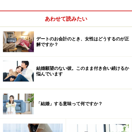
あわせて読みたい
デートのお会計のとき、女性はどうするのが正
デート服専門のパーソナルスタイリストとして活動中、
解ですか？
クライアントの恋愛相談に乗る中で「彼氏ができた」
「結婚が決まった」という事例が続出。現在は、愛情表
現をベースとした「伝え方」を武器に、女性が楽に愛さ
結婚願望のない彼。このまま付き合い続けるか
悩んでいます
れ自由に生きる方法を広めるべく、愛妻コンサルタント
として活動。『「1%も尽くさない」で一生愛される 彼
が私のファンになるかわいい鬼嫁のススメ』『欲張り恋
愛論』他著書多数。
「結婚」する意味って何ですか？
HP：http://yuhaginaka.com/
ブログ：https://ameblo.jp/youu-code/
Instagram：@yu_haginaka