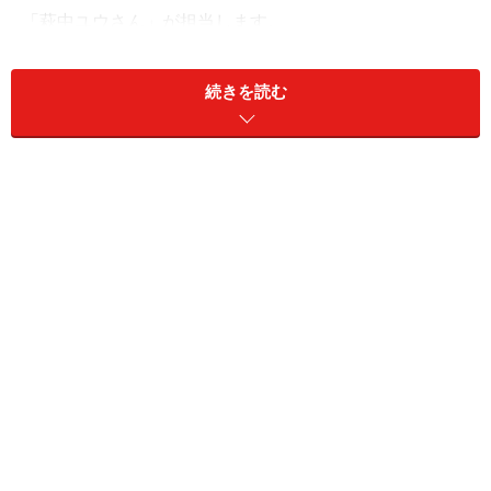
「萩中ユウさん」が担当します。
続きを読む
■萩中ユウさんプロフィール
今回の回答者：萩中ユウさん
1%も尽くさずに愛される「かわいい鬼嫁」のススメが大
好評！