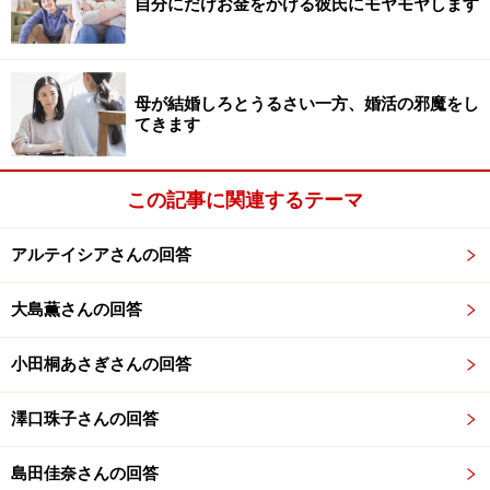
自分にだけお金をかける彼氏にモヤモヤします
ないタイプです。
それでも付き合う前と、付き合った直後は、少しは雑談
のLINEにも応じてくれていたのですが、2週間ほどたっ
母が結婚しろとうるさい一方、婚活の邪魔をし
てきます
た今、必要事項以外の話には返信をくれなくなりまし
た。
この記事に関連するテーマ
会えば楽しい時間を過ごせるし、家族や仕事のことも話
してくれるので、もっとお互いのことを知りたいなと思
アルテイシアさんの回答
います。なにより、「おはよう！今日も頑張ろうね」
大島薫さんの回答
「おつかれさま」などの連絡も無視されるのは、あまり
にさみしいです。
小田桐あさぎさんの回答
一度そのように話してみたけれど、「今までの相手とも
澤口珠子さんの回答
ずっとこうだったし、この歳になって自分を変える気は
ないし、指図されたくない」と言われてしまいました。
島田佳奈さんの回答