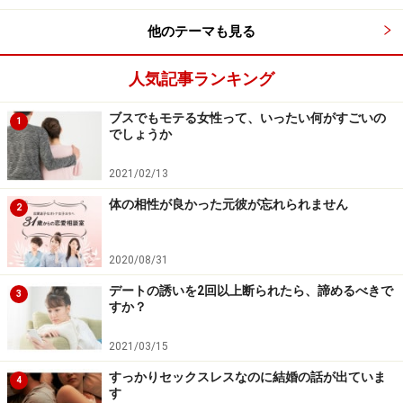
とはいえ「今は彼女はいらないし結婚願望もない」と断
他のテーマも見る
言されたし、もう無理かなと思っています。でも、今度
旅行に行くという話をしたら「お土産買ってきて」と言
人気記事ランキング
ってくるし、ラインを送ったら普通に返ってくるしで、
期待を捨てきれない自分もいます。
ブスでもモテる女性って、いったい何がすごいの
1
でしょうか
彼はどういうつもりで、私に接しているのでしょうか。
2021/02/13
本心が知りたいです。
体の相性が良かった元彼が忘れられません
2
2020/08/31
アドバイス１：積極的にアプローチできた
ことはすごいこと
デートの誘いを2回以上断られたら、諦めるべきで
3
すか？
2021/03/15
すっかりセックスレスなのに結婚の話が出ていま
4
す
アドバイス１：積極的にアプローチできたことはすごいこと