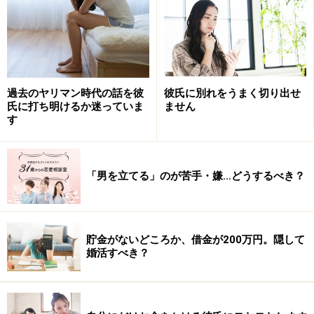
お悩み：脈なしのようでいて、気軽に連絡してくる彼。期待
が捨てきれません
過去のヤリマン時代の話を彼
彼氏に別れをうまく切り出せ
氏に打ち明けるか迷っていま
ません
■あやぷぅさん（26歳・販売）のお悩み
す
友達が飲みの場に適当に呼んだ男性のことが気になって
います。その人はもともと連絡不精だそうですが、私か
らの連絡にはマメに返信してくれていたので、もしかし
「男を立てる」のが苦手・嫌…どうするべき？
て向こうも私に気があるのかも、と思っていました。
その後、彼や友達など数名で作ったLINEグループで、ま
貯金がないどころか、借金が200万円。隠して
た集まろうという話に。ただ、なかなかみんなの予定が
婚活すべき？
合いそうになかったので、私は彼に「もしみんなで集ま
れなかったら、2人でご飯に行きたい」と伝えました。
それに対しては「2人でもいいけど、複数のほうが楽し