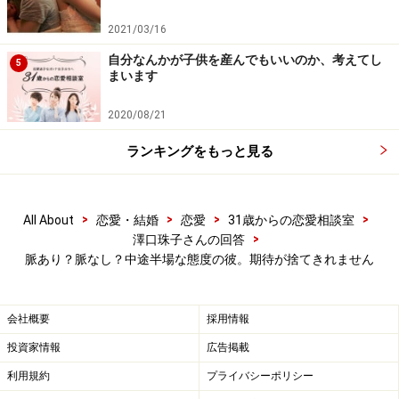
あゃぷぅさんは、気になる彼に対して、積極的にアプロ
2021/03/16
ーチなさったのですね。それはすごくポジティブだし、
自分なんかが子供を産んでもいいのか、考えてし
5
まいます
なかなかできないことだから素晴らしい。グッジョブで
す！
2020/08/21
ランキングをもっと見る
ただ、あくまで今のところではありますが、彼があやぷ
ぅさんに気があるかないかでいうと、残念ながらないみ
たい。相談内容にあった客観的事実から判断すると、あ
>
>
>
>
All About
恋愛・結婚
恋愛
31歳からの恋愛相談室
ゃぷうさんは彼女としても、結婚相手としても、現時点
>
澤口珠子さんの回答
では「なし」の可能性が高いでしょう。
脈あり？脈なし？中途半場な態度の彼。期待が捨てきれません
というのも、男性は「いいな」と思っている女性と2人
会社概要
採用情報
きりで会えるチャンスがあったら、基本的には乗っかる
投資家情報
広告掲載
ものだから。「2人でもいいけど」とエクスキューズを
利用規約
プライバシーポリシー
つけたのは、彼の優しさでしょう。