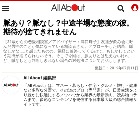
脈あり？脈なし？中途半場な態度の彼。
期待が捨てきれません
【31歳からの恋愛相談室／アドバイザー：澤口珠子】友達が飲み会に呼
んだ男性のことが気になっている相談者さん。アプローチした結果、脈
なしかな……と感じたものの、気軽に連絡してくるので、もしかしてとい
う期待が捨てられないそう。そこで今回は、脈ありとは思えないけれ
ど、脈なしとも判断しきれない場合の対処法についてお話しします。
更新日：
2019年07月11日
All About 編集部
「All About」は、マネー・暮らし・住宅・グルメ・旅行・健康
など多彩な分野で、その道のプロ（専門家）が、日常生活をよ
り豊かに快適にするノウハウから業界の最新動向、読み物コラ
ムまで、多彩なコンテンツを発信する日本最大級の総合情報サ
イトです。