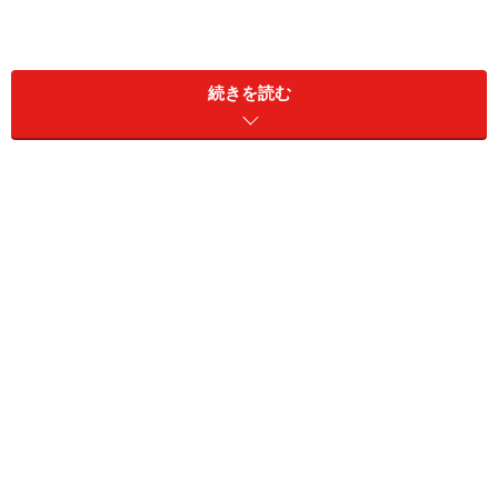
続きを読む
今回の回答者：澤口珠子さん
自身もネット婚活で結婚！女子力アップ／婚活コンサル
タント
理想のパートナーを引き寄せる、外見・マインド作りの
プロフェッショナル。自身が３カ月で104人の男性とデ
ートした経験を元に「ネット婚活のノウハウ」を提供
中。レッスンやコンサルには全国各地・国外から申込が
集まる。『はじめてのネット婚活』他著書多数。