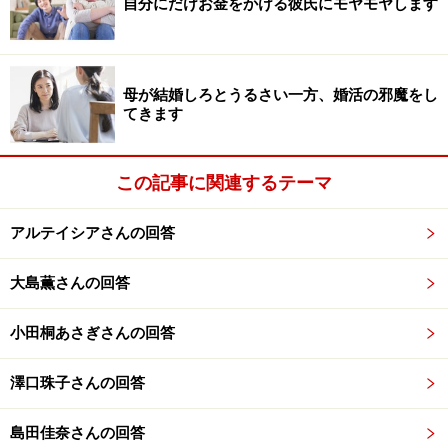
自分にだけお金をかける彼氏にモヤモヤします
めると思う」との答えで、かつ結局みんなの予定も合っ
たので、グループで会うことになりました。
母が結婚しろとうるさい一方、婚活の邪魔をし
それから再度、私からの誘いで、2人で飲みに行くこと
てきます
になりました。彼がお店の予約をしてくれて、いい感じ
かなと思いきや、恋愛の話になった際に「今は彼女もい
この記事に関連するテーマ
らないし結婚願望もない」とはっきり言われてしまいま
した。
アルテイシアさんの回答
理由としては、今は仕事と趣味で忙しいから彼女に時間
大島薫さんの回答
を割けないということ、結婚はそのうちしなきゃとは思
うものの、今はその気がないということでした。社会人
小田桐あさぎさんの回答
になってから彼女を作ったことがないと言っていたの
で、彼女を作りたくない理由に嘘はないのかなと、個人
澤口珠子さんの回答
的には思いました。
島田佳奈さんの回答