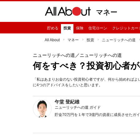
マネー
貯める
投資
保険
住宅ローン
クレジットカー
All About
マネー
投資
ニューリッチへの道
ニューリッチへの道
／ニューリッチへの道
何をすべき？投資初心者が
「私はあまりお金のない投資初心者ですが、何から始めればよ
に4つのアドバイスをしたいと思います。
午堂 登紀雄
ニューリッチへの道 ガイド
貯金70万円を１年で3億円の資産に成長させたガ