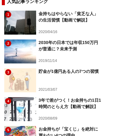
人気記事ランキング
金持ちはやらない「貧乏な人」
1
の生活習慣【動画で解説】
2020/04/16
2030年の日本では年収150万円
2
が普通に？未来予測
2019/11/14
貯金が1億円ある人の7つの習慣
3
2021/03/07
3年で差がつく！お金持ちの1日1
4
時間のとらえ方【動画で解説】
2020/08/09
お金持ちが「宝くじ」を絶対に
5
買わない4つの理由