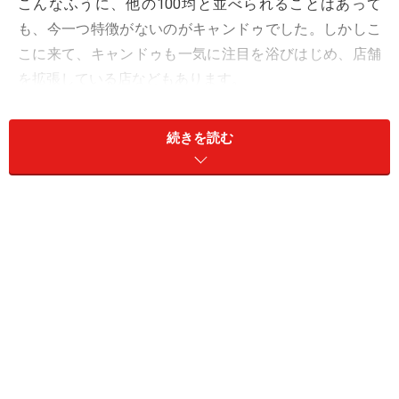
こんなふうに、他の100均と並べられることはあって
も、今一つ特徴がないのがキャンドゥでした。しかしこ
こに来て、キャンドゥも一気に注目を浴びはじめ、店舗
を拡張している店などもあります。
注目のきっかけは、キャンドゥに爆発的な人気商品がい
続きを読む
くつか登場したから
ではないでしょうか。
数年前では100均で買うことができなかった珪藻土アイ
テムも、キャンドゥなら、他の100均の追随を許さない
ほどの商品数が揃っています。