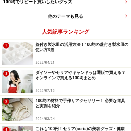
土コースターが店頭に並んでいる日もあります。
100均でリピート買いしたいグッズ
他のテーマも見る
■キャンドゥおすすめ商品2：冷凍から電子レンジ、蓋つ
きのまま使える食品保存容器
人気記事ランキング
蓋付き製氷皿の活用方法！100均の蓋付き製氷皿の
1
使い方3選
冷凍から電子レンジまで蓋付きで使える、キャンドゥの食品
保存容器
2022/04/21
ダイソーやセリアやキャンドゥは通販で買える？
電子レンジ加熱のときは、蓋を外さなければならない食
2
オンラインで買える100均まとめ
品保存容器が多いですよね。キャンドゥのこちらの商品
は、電子レンジ加熱の前に蓋についているスライダーを
2025/07/15
開けることで、蓋もそのまま使うことができます。
100均の材料で手作りアクセサリー！ 必要な道具
3
と実例を紹介
サイズもいろいろあるので、ご飯一膳の冷凍からおかず
2024/03/24
の冷凍などにも対応可能です。
これも100円！セリア(seria)の美容グッズ・健康
4