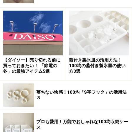
今回はそんなキャンドゥの新商品、人気商品のおすすめ
を30個、ご紹介します。なお、今回ご紹介しているキャ
ンドゥのおすすめ商品はすべて、100円（税込108円）と
なります。
【目次】
【ダイソー】売り切れる前に
蓋付き製氷皿の活用方法！
キャンドゥのおすすめキッチングッズ
買っておきたい！ 「節電の
100均の蓋付き製氷皿の使い
冬」の最強アイテム5選
方3選
キャンドゥのおすすめ美容・コスメ関連グッズ
キャンドゥのおすすめ収納・掃除グッズ
キャンドゥのおすすめ日用雑貨・便利グッズ
落ちない快感！100均「S字フック」の活用法
３
キャンドゥのおすすめ商品まとめ
プロも愛用！万能でおしゃれな100均収納ケー
ス
キャンドゥのおすすめキッチングッズ