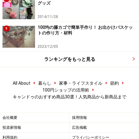
グッズ
■キャンドゥおすすめ商品3：レシピがついているドレッ
シングボトル
2014/11/28
100均の籐カゴで簡単手作り！ お出かけバスケッ
5
トの作り方・材料
2023/12/05
レシピがついているキャンドゥのドレッシングボトル
ランキングをもっと見る
目盛りの分量通りに調味料を入れれば、イタリアンドレ
ッシングや和風ドレッシングなどができるドレッシング
ボトル。完成したドレッシングをそのまま入れて食卓に
>
>
>
>
All About
暮らし
家事・ライフスタイル
節約
出すこともできます。
>
100円ショップの活用術
キャンドゥのおすすめ商品30選！人気商品から新商品まで
■キャンドゥおすすめ商品4：上から分かる計量カップ
会社概要
採用情報
投資家情報
広告掲載
上からでも目盛りが見やすいキャンドゥ計量カップ
利用規約
プライバシーポリシー