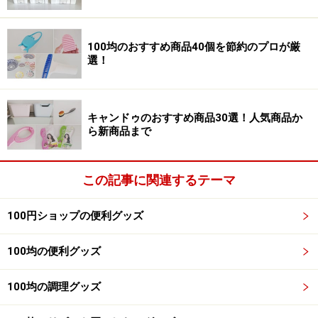
100均珪藻土コースターの人気に火をつけたキャンド
ゥ。おしゃれなモノトーンの食器があることや、その他
100均のおすすめ商品40個を節約のプロが厳
選！
便利グッズも多いことがキャンドゥのキッチングッズの
特徴です。
キャンドゥのおすすめ商品30選！人気商品か
■キャンドゥおすすめ商品1：種類豊富な珪藻土コースタ
ら新商品まで
ー
この記事に関連するテーマ
100円ショップの便利グッズ
爆発的に人気商品となった、キャンドゥの珪藻土コースタ
ー。1枚100円
100均の便利グッズ
モノトーンやパステルカラーなど、種類も豊富なキャン
ドゥの珪藻土コースター。一時期は品切れも続いていま
100均の調理グッズ
したが、今は少し落ち着いてきており、いろいろな珪藻