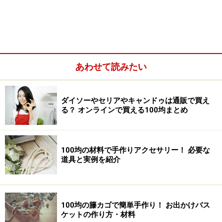
あわせて読みたい
また、エリップスのヘアオイルからはじまり、今ではミ
ダイソーやセリアやキャンドゥは通販で買え
る？ オンラインで買える100均まとめ
ランダのヘアオイルやヘアパックなども置かれていま
す。店頭に並ぶとすぐに売り切れてしまい、購入数に制
限がつくほどの人気ぶりです。
100均の材料で手作りアクセサリー！ 必要な
道具と実例を紹介
また
キャンドゥは、通販もあるのが特徴
。1個単位で購
入することができないので、一般消費者の利用は少し難
しいですが、それでもキャンドゥで人気のネイル用品か
100均の籐カゴで簡単手作り！ お出かけバス
らキッチン用品、収納用品と幅広い品揃えです。
ケットの作り方・材料