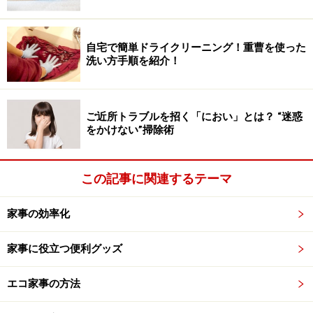
ただきたいです。
自宅で簡単ドライクリーニング！重曹を使った
洗い方手順を紹介！
大掃除の時短ポイント2：手順は基本の4ス
テップで行う
ご近所トラブルを招く「におい」とは？ “迷惑
続いては手順についてです。例年、どうやって進めるの
をかけない”掃除術
が一番時短になるのか？を考えながら進めており、試行
錯誤しましたが、今では一周まわって基本に立ち返って
この記事に関連するテーマ
おります。
ステップ1：モノを出す
家事の効率化
ステップ2：空いた空間を掃除
家事に役立つ便利グッズ
ステップ3：要不要を精査
ステップ4：いるモノを戻す
エコ家事の方法
結局、この4ステップが早いです。1～3のステップにつ