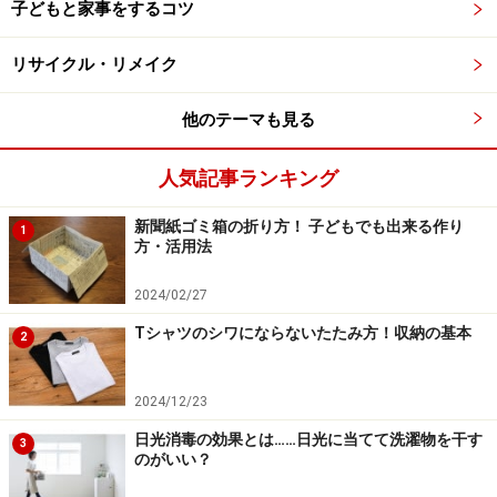
子どもと家事をするコツ
いては、以下で詳しくご説明します。
リサイクル・リメイク
■ステップ1：モノを出す際のポイント
モノを出しながら「ジャンル分け」をしましょう。例え
他のテーマも見る
ば、服であれば「使っている頻度で分ける」「気に入っ
ているか、特に思い入れがないかで分ける」などです。
人気記事ランキング
新聞紙ゴミ箱の折り方！ 子どもでも出来る作り
1
方・活用法
お客様の実例
2024/02/27
書類であれば「誰のモノなのか？で分ける」「書類の種
Tシャツのシワにならないたたみ方！収納の基本
類で分ける」などのわけ方がありえます。
2
2024/12/23
お客様の実例
日光消毒の効果とは……日光に当てて洗濯物を干す
3
のがいい？
食品であれば、「賞味期限で分ける」という案がありま