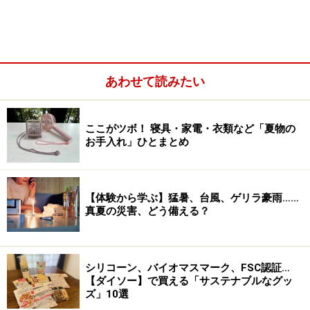
大掃除の時短ポイント1：効率的なスケジュールを
あわせて読みたい
立てる
大掃除の時短ポイント2：手順は基本の4ステップで
行う
ここがツボ！ 寝具・家電・衣類など「夏物の
お手入れ」ひとまとめ
大掃除を始める場所は、どこからが正解？
【体験から学ぶ】猛暑、台風、ゲリラ豪雨……
真夏の災害、どう備える？
大掃除の時短ポイント1：効率的なスケジュ
ールを立てる
まず最初に行うのが大掃除のスケジュール化です。これ
シリコーン、バイオマスマーク、FSC認証…
【ダイソー】で買える「サステナブルなグッ
をお母さん1人が行うのではなく、家族みんなで一緒に
ズ」10選
考えることをおすすめします。