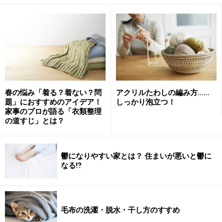
というのも、お母さん目線ではどうしても「汚れ」にフ
ォーカスしがち。家族みんなで、それぞれの不満や気に
なっていることを出し合うと、不思議と急に一体感が生
まれます。
お父さんは週末や年の瀬ギリギリにならないと手伝えな
春の悩み「着る？着ない？問
アクリルたわしの編み方……
題」におすすめのアイデア！
しっかり泡立つ！
い、という場合もあるかと思います。「いつまでにやる
家事のプロが語る「衣類整理
のか」を明確にしておくことが大切ですね。
の道すじ」とは？
我が家のスケジュール表はこんなふうにいつも手書きで
鬱になりやすい家とは？ 住まいが悪いと鬱に
す。
なる⁉
大掃除に向けて家の中で気になっていることを出し合う
毛布の洗濯・脱水・干し方のすすめ
「大掃除の見える化」ですね。これはぜひ取り組んでい