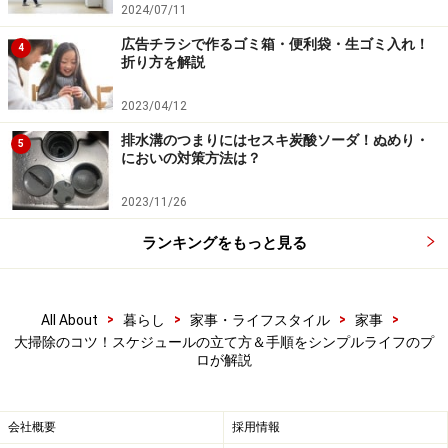
す。
2024/07/11
広告チラシで作るゴミ箱・便利袋・生ゴミ入れ！
4
折り方を解説
お客様の実例
2023/04/12
モノを出す前にざっと見渡して、どうやって分けようか
排水溝のつまりにはセスキ炭酸ソーダ！ぬめり・
5
を想定しておくと時短になりますよ。
においの対策方法は？
2023/11/26
■ステップ2：空いた空間を掃除する際のポイント
水回りの掃除というのは、汚れが溜まりやすく落としに
ランキングをもっと見る
くいモノ。私は水回りは大掃除をせずに、日々の掃除で
やりこなします。
>
>
>
>
All About
暮らし
家事・ライフスタイル
家事
大掃除のコツ！スケジュールの立て方＆手順をシンプルライフのプ
ぜひ今日から始めていただきたいのが、トイレやお風呂
ロが解説
に入ったときにメラミンスポンジや歯ブラシを持ち込ん
で、1分間ゴシゴシすることです。
会社概要
採用情報