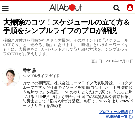
大掃除のコツ！スケジュールの立て方＆
手順をシンプルライフのプロが解説
掃除と片付けを同時進行させる大掃除。そのポイントは「スケジュール
の立て方」と「進める手順」にあります。「時短」というキーワードを
もとに、大掃除を楽しいイベントとして取り組む方法を、シンプルライ
フのプロがお伝えします。
更新日：
2018年12月01日
香村 薫
シンプルライフ ガイド
片づけの専門家。株式会社ミニマライフ代表取締役。トヨタグ
ループで学んだ仕事のメソッドを家事に応用した「トヨタ式お
うち片づけ」を発案。LINEのやりとりだけで家じゅう丸っと片
づける「LINE片づけ」が好評。全国での講演活動や書籍執筆、
防災士として「防災×片づけ講座」も行う。2022年よりVoicyパ
ーソナリティを務める
プロフィール詳細
執筆記事一覧