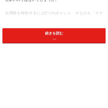
大掃除を時短するには2つのポイント、すなわち「スケ
ジュールの立て方」と「進める手順」にあります。「時
短」というキーワードをもとに、大掃除を楽しいイベン
トとして取り組む方法を、シンプルライフのプロがお伝
続きを読む
えします。
【INDEX】