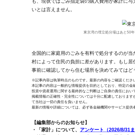
も、現状ではごみ指定袋の購入費用が家計に与
いとは言えません。
東京湾の埋立処分場はあと50年
全国的に家庭用のごみを有料で処分するのが当
村によって住民の負担に差があります。もし居
事前に確認してから住む場所を決めてみてはど
※記事内容は執筆時点のものです。最新の内容をご確認くださ
本記事の内容は一般的な情報提供を目的としており、特定の金
投資や資産運用に関する最終的なご判断はご自身の責任におい
掲載情報の正確性・完全性については十分に配慮しております
て当社は一切の責任を負いません。
最新の情報や詳細については、必ず各金融機関やサービス提供
【編集部からのお知らせ】
・「家計」について、
アンケート（2026/8/31