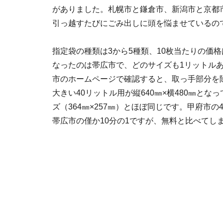
がありました。札幌市と鎌倉市、新潟市と京都
引っ越すたびにごみ出しに頭を悩ませているの
指定袋の種類は3から5種類、10枚当たりの価格
なったのは帯広市で、どのサイズも1リットル
市のホームページで確認すると、取っ手部分を除い
大きい40リットル用が縦640㎜×横480㎜となっ
ズ（364㎜×257㎜）とほぼ同じです。甲府市の
帯広市の僅か10分の1ですが、無料と比べてし