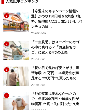
人気記事ランキング
【今週末のキャンペーン情報5
1
選】かつや150円引き&大盛り無
料、築地銀だこ1日限定88円、パ
ンチョの日…
2026/08/07
「一生貧乏」はスーパーのカゴ
2
の中に表れる？「お金持ちカ
ゴ」に変える4つの工夫
2025/08/28
「長い目で見れば安上がり」世
3
帯年収650万円・34歳男性が満
足する“23万円”で買ったもの
2026/08/08
「他の支出は削れなかったの
4
で」年収200万円・40歳女性が
物価高で“真っ先に削った”支出