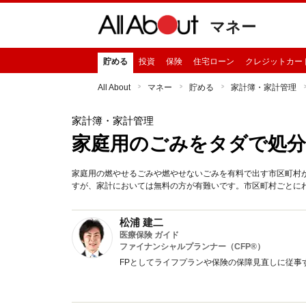
マネー
貯める
投資
保険
住宅ローン
クレジットカー
All About
マネー
貯める
家計簿・家計管理
家計簿・家計管理
家庭用のごみをタダで処分
家庭用の燃やせるごみや燃やせないごみを有料で出す市区町村
すが、家計においては無料の方が有難いです。市区町村ごとに
松浦 建二
医療保険 ガイド
ファイナンシャルプランナー（CFP®）
FPとしてライフプランや保険の保障見直しに従事