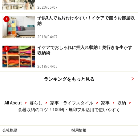
く、手前から奥に並べるようにすると使いやすいです。
2023/05/07
すると、違う用途の物が横に並び、どこに何があるのか
子供3人でも片付けやすい！イケアで揃うお部屋収
4
一目でわかりやすいです。
納
2018/04/07
また、横1列に同じ種類の物を並べると、奥の物が必要
なときに、手前の物をよけないと取れなくなってしまう
イケアでおしゃれに押入れ収納！奥行きを生かす
5
収納術
からです。
2018/04/05
■食器収納のルール4：重ねすぎはNG！ 重ねるのは同じ
ランキングをもっと見る
種類だけが理想的
>
>
>
>
>
All About
暮らし
家事・ライフスタイル
家事
収納
食器収納のコツ！100均・無印フル活用で使いやすく
重ねすぎると下の物が取り出しにくくなる
よくある食器収納のNG例は、お皿を入るだけ重ねて収納
会社概要
採用情報
している例です。同じ種類の物でしたら重ねてしまって