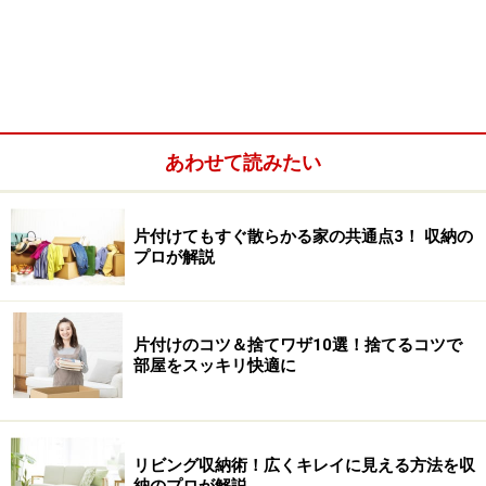
あわせて読みたい
片付けてもすぐ散らかる家の共通点3！ 収納の
・
食器収納グッズ5：アクリル仕切棚（無印良品）・デ
プロが解説
ィスプレイスタンド（ダイソー）
・
食器収納のアイデア実例集
片付けのコツ＆捨てワザ10選！捨てるコツで
・
食器収納のコツ：まとめ
部屋をスッキリ快適に
食器収納の基本ルール
リビング収納術！広くキレイに見える方法を収
■食器収納のルール1：自分にとって必要な食器を見極め
納のプロが解説