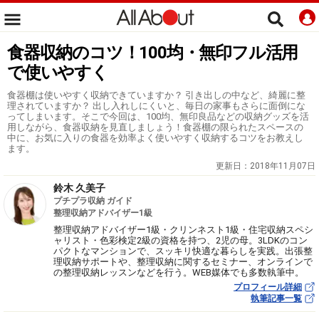
食器収納のコツ！100均・無印フル活用
で使いやすく
食器棚は使いやすく収納できていますか？ 引き出しの中など、綺麗に整
理されていますか？ 出し入れしにくいと、毎日の家事もさらに面倒にな
ってしまいます。そこで今回は、100均、無印良品などの収納グッズを活
用しながら、食器収納を見直しましょう！食器棚の限られたスペースの
中に、お気に入りの食器を効率よく使いやすく収納するコツをお教えし
ます。
更新日：
2018年11月07日
鈴木 久美子
プチプラ収納 ガイド
整理収納アドバイザー1級
整理収納アドバイザー1級・クリンネスト1級・住宅収納スペシ
ャリスト・色彩検定2級の資格を持つ、2児の母。3LDKのコン
パクトなマンションで、スッキリ快適な暮らしを実践。出張整
理収納サポートや、整理収納に関するセミナー、オンラインで
の整理収納レッスンなどを行う。WEB媒体でも多数執筆中。
プロフィール詳細
執筆記事一覧