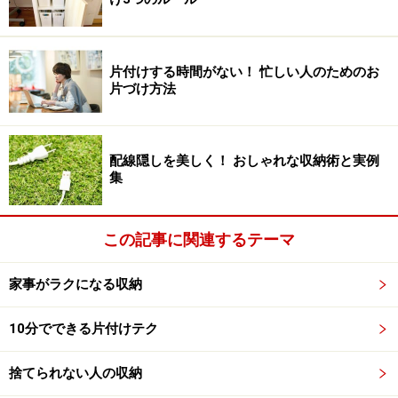
頻度でしっかり分ける
片付けする時間がない！ 忙しい人のためのお
片づけ方法
写真左が和食用、写真右が洋食用と分類
食器の分類にはいろいろな方法があります。和食、洋食
配線隠しを美しく！ おしゃれな収納術と実例
で分ける。毎日使いと来客用で分ける。お皿とコップ、
集
カトラリーで分けるなど。食器棚の引き出しや棚のスペ
ースを使う用途や頻度で分類して収納してみましょう。
この記事に関連するテーマ
家事がラクになる収納
食器棚収納の分類の1例
10分でできる片付けテク
家族構成やライフスタイルによって分類の方法はまった
く異なってきますが、参考までに我が家での食器棚の中
捨てられない人の収納
の分類をご紹介します。私は背が低いので、食器棚の上