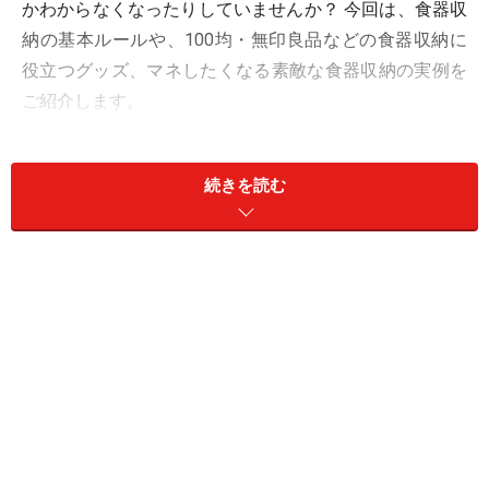
かわからなくなったりしていませんか？ 今回は、食器収
納の基本ルールや、100均・無印良品などの食器収納に
役立つグッズ、マネしたくなる素敵な食器収納の実例を
ご紹介します。
【INDEX】
続きを読む
・
食器収納の基本ルール
・
食器収納グッズ1：ファイルボックス(セリア）
・
食器収納グッズ2：ポリプロピレン整理ボックス（無
印良品）
・
食器収納グッズ3：キッチントレー（セリア他）
・
食器収納グッズ4：アレンジスタッキングボックス
（セリア）