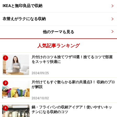
の部分は使用頻度が少ない物を入れています。
IKEAと無印良品で収納
一番出し入れしやすいのは、食器棚の1段目、2段目なの
衣替えがラクになる収納
で、そこに毎日使う物を入れています。子供が自分で出
し入れするものは、子どもの目線で取り出しやすい3段
他のテーマも見る
目の引き出しに入れています。
人気記事ランキング
一番下の段には大皿類、水筒などのボトル類を収納して
片付けのコツ＆捨てワザ10選！捨てるコツで部屋
1
います。
をスッキリ快適に
2024/09/25
■食器収納のルール3：並べ方にも気をつける
片付けてもすぐ散らかる家の共通点3！ 収納のプロ
2
が解説
2024/10/02
同じ種類のグラス類は手前から奥に縦に並べると使いやすい
鍋・フライパンの収納アイデア！使いやすいキッ
3
チンになる収納のコツ
棚板にグラス類を並べる時には同じ種類を横一列ではな