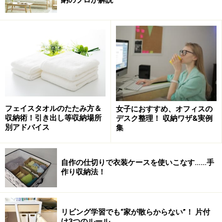
る
食器だけでなく、すべての物の収納において共通のこと
ですが、まずは自分にとって必要な物を見極める事が大
切です。粗品でもらったけれども使っていない物、気に
入っていない物はありませんか？
食器は一度保有すると、割れたりしない限り捨てる機会
フェイスタオルのたたみ方＆
女子におすすめ、オフィスの
もなく、食器棚の奥に詰め込んだり、重ねれるだけ重ね
収納術！引き出し等収納場所
デスク整理！ 収納ワザ&実例
たりとしてしまいがち。
別アドバイス
集
形あるものを手放すのは本当につらい作業ですが、食器
自作の仕切りで衣装ケースを使いこなす……手
棚がギュウギュウだと毎日の家事がさらに面倒になって
作り収納法！
しまいます。出し入れがしやすいように、まずは不要な
物を手放してみましょう。
リビング学習でも“家が散らからない”！ 片付
■食器収納のルール2：グルーピングが重要！使う用途、
け3つのルール