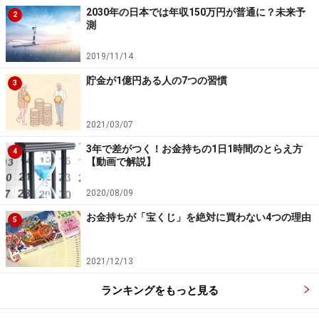
もちろん、失敗を受け入れるのには勇気がいることもあ
2030年の日本では年収150万円が普通に？未来予
2
るでしょう。ときには無能感にさいなまれ、恥ずかしさ
測
に赤面し、あるいは怒りや無念の感情に支配され、記憶
2019/11/14
に蓋をしたくなることもあるかもしれません。
貯金が1億円ある人の7つの習慣
そういう場合は、「失敗した」という事象や事実を思い
3
出してクヨクヨするのではなく、失敗の原因となった自
分の判断と、その判断の元となった根拠を思い出してみ
2021/03/07
ることです。
3年で差がつく！お金持ちの1日1時間のとらえ方
4
【動画で解説】
失敗の原因がわかれば対策は立てられる。自分の何を変
2020/08/09
えるべきかがわかる。
お金持ちが「宝くじ」を絶対に買わない4つの理由
そうやって「この次はどうすればよいのか」にフォーカ
5
スすれば、起きた事実は変えられなくても、未来は変え
ることはできます。
2021/12/13
「次はこうしよう」というのは、今までの自分が持って
ランキングをもっと見る
いなかった判断基準であり、それが新たに加わるという