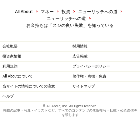
ことは、まぎれもなく自分が成長したことを意味しま
す。
>
>
>
>
All About
マネー
投資
ニューリッチへの道
>
ニューリッチへの道
お金持ちは「スジの良い失敗」を知っている
そう捉えれば、「失敗した」というつらい感情の記憶は
時間の経過とともに薄らいでいき、教訓だけが残りま
す。
会社概要
採用情報
そして次に同じような場面に直面したときその教訓がよ
投資家情報
広告掲載
みがえり、より適切な意思決定がより短時間でできるよ
利用規約
プライバシーポリシー
うになるのです。
All Aboutについて
著作権・商標・免責
※記事内容は執筆時点のものです。最新の内容をご確認くださ
当サイトの情報についての注意
サイトマップ
い。
ヘルプ
© All About, Inc. All rights reserved.
掲載の記事・写真・イラストなど、すべてのコンテンツの無断複写・転載・公衆送信等
を禁じます