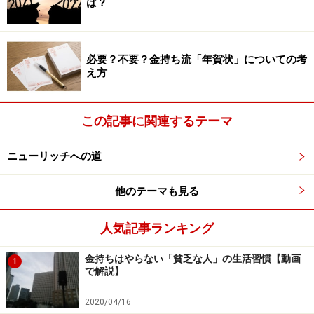
は？
ことができます。
たとえば「いつも似たようなダメ男に引っかかる」とい
必要？不要？金持ち流「年賀状」についての考
う女性の話を耳にすることがありますが、これもスジの
え方
悪い失敗の一例です。
そういう人は、その失敗を受け入れてないのです。だか
この記事に関連するテーマ
ら自分がなぜそういう男性を求めるのか、あるいはなぜ
そういう男性からアプローチされるのか、その原因を掘
ニューリッチへの道
り下げて分析しない。だから対策がない。だから自分の
行動も変わらない。だからまた同じ男性に引っかかるの
他のテーマも見る
です。
人気記事ランキング
金持ちはやらない「貧乏な人」の生活習慣【動画
1
失敗そのものではなく対策にフォーカスす
で解説】
る
2020/04/16