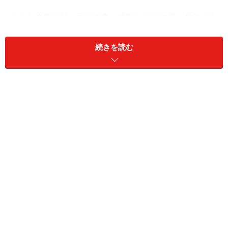
しかし失敗には、スジの良い失敗とスジの悪い失敗があ
ります。
スジの良い失敗とは、自身の成長につながる失敗です。
続きを読む
失敗を通じて「何が問題だったか。次はどうすればよい
か」と課題を発見し対策と教訓を得られるので、次の挑
戦につなげることができます。
一方、スジの悪い失敗とは、心が折れて再起不能になっ
たり、トラウマとなって挑戦できなくなったり、同じ失
敗を繰り返すようなことです。これではせっかくの失敗
を生かすことができず、単なる敗者で終わってしまいま
す。