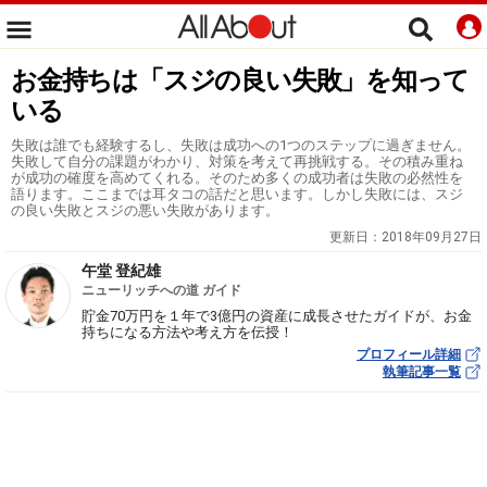
お金持ちは「スジの良い失敗」を知って
いる
失敗は誰でも経験するし、失敗は成功への1つのステップに過ぎません。
失敗して自分の課題がわかり、対策を考えて再挑戦する。その積み重ね
が成功の確度を高めてくれる。そのため多くの成功者は失敗の必然性を
語ります。ここまでは耳タコの話だと思います。しかし失敗には、スジ
の良い失敗とスジの悪い失敗があります。
更新日：
2018年09月27日
午堂 登紀雄
ニューリッチへの道 ガイド
貯金70万円を１年で3億円の資産に成長させたガイドが、お金
持ちになる方法や考え方を伝授！
プロフィール詳細
執筆記事一覧