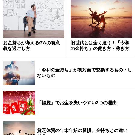
たとえばテニスでも野球でも、うまく打てなければ打ち
方を変えるはず。試合に勝てないのに相変わらず同じ打
ち方で勝とうとするのは、さすがに無理があるでしょ
う。
お金持ちが考えるGWの有意
旧世代とは全く違う！「令和
同様に、失敗を否定するとか、なかったことにするとい
義な過ごし方
の金持ち」の働き方・稼ぎ方
うことは、今までの自分のやり方を肯定することであ
り、同じやり方しかしないことを意味します。それでは
「令和の金持ち」が初対面で交換するもの・し
成長せずまた失敗を繰り返すだけ。
ないもの
先のテニスや野球の例のように、同じことをして違う成
果を求めるというのは、非論理的だということはわかる
と思います。
「福袋」でお金を失いやすい3つの理由
そこで、失敗は失敗として受け入れ、原因と対策を考え
ることです。それによって教訓を抽出でき、今後似たよ
貧乏体質の年末年始の習慣、金持ちとの違い
うな場面に遭遇したときの自分の関わり方を変化させる