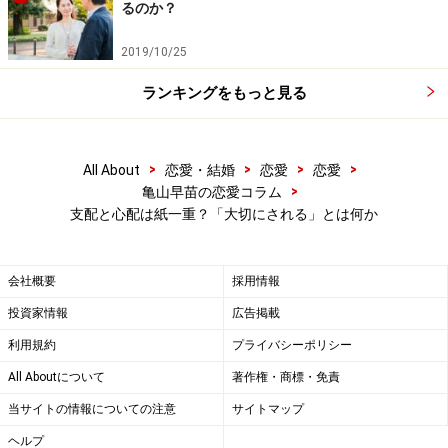
るのか？
他人から見れば「大切にされている」こと
2019/10/25
が息苦しい
ランキングをもっと見る
心配か支配か
>
>
>
>
All About
恋愛・結婚
恋愛
恋愛
>
亀山早苗の恋愛コラム
支配と心配は紙一重？「大切にされる」とは何か
「彼は私のことをときどき『我が強すぎる』と言うんで
すよね。それを聞くと、私は単なるわがままなのかなと
も思う。私は私という気持ちが強いのは自分でもわかっ
会社概要
採用情報
ているから。
投資家情報
広告掲載
利用規約
プライバシーポリシー
私も会社員なので、なんとなくやりづらいなと思いなが
All Aboutについて
著作権・商標・免責
らも周りに合わせることは多々あります。仕事などで気
当サイトの情報についての注意
サイトマップ
になることがあって彼に愚痴ると、彼は心配してその
ヘルプ