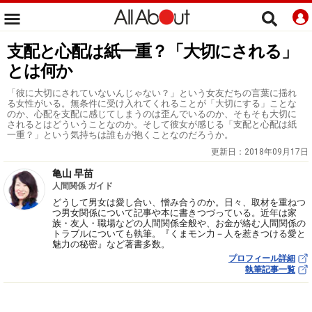
支配と心配は紙一重？「大切にされる」
とは何か
「彼に大切にされていないんじゃない？」という女友だちの言葉に揺れ
る女性がいる。無条件に受け入れてくれることが「大切にする」ことな
のか、心配を支配に感じてしまうのは歪んでいるのか、そもそも大切に
されるとはどういうことなのか。そして彼女が感じる「支配と心配は紙
一重？」という気持ちは誰もが抱くことなのだろうか。
更新日：
2018年09月17日
亀山 早苗
人間関係 ガイド
どうして男女は愛し合い、憎み合うのか。日々、取材を重ねつ
つ男女関係について記事や本に書きつづっている。近年は家
族・友人・職場などの人間関係全般や、お金が絡む人間関係の
トラブルについても執筆。『くまモン力－人を惹きつける愛と
魅力の秘密』など著書多数。
プロフィール詳細
執筆記事一覧