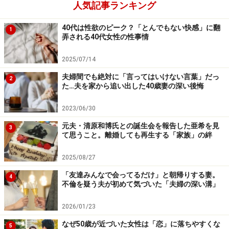
人気記事ランキング
結婚をはじめとする社会制度にすんなり溶け込める彼
と、“それが当たり前”ということにいちいちひっかかっ
40代は性欲のピーク？「とんでもない快感」に翻
1
てしまう私。その構図は自分でも理解しているんです。
弄される40代女性の性事情
でもそれと『彼に大切にされている』こととは別だと思
2025/07/14
ってる。でも、友だちにそう言われるとそうなのかなと
気持ちが揺れてしまって……。私は大切にされていないの
夫婦間でも絶対に「言ってはいけない言葉」だっ
2
た…夫を家から追い出した40歳妻の深い後悔
か、と」
2023/06/30
結婚したら女性が姓を変えるものだと思い込んでいた彼
元夫・清原和博氏との誕生会を報告した亜希を見
3
の不勉強はともかくとして、相手を大事だと思うならす
て思うこと。離婚しても再生する「家族」の絆
べて相手の意見を聞き入れる、というものでもないと思
2025/08/27
う。彼には彼の事情や意見があるはずだから。そこをい
「友達みんなで会ってるだけ」と朝帰りする妻。
かにすりあわせていくかが、相手を大切に思っているか
4
不倫を疑う夫が初めて気づいた「夫婦の深い溝」
否かにつながるのではないだろうか。
2026/01/23
なぜ50歳が近づいた女性は「恋」に落ちやすくな
5