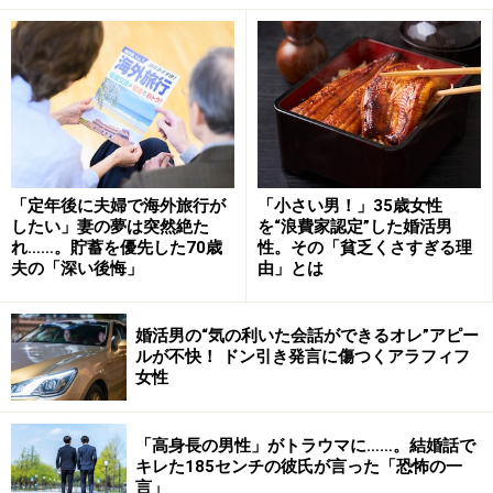
女なんだから、という言葉に過剰反応してしまい、今の
社会のいろいろな制度に合わせていかなければいけない
のが、「とてもつらい」とユリさんは言う。
「定年後に夫婦で海外旅行が
「小さい男！」35歳女性
したい」妻の夢は突然絶た
を“浪費家認定”した婚活男
れ……。貯蓄を優先した70歳
性。その「貧乏くさすぎる理
夫の「深い後悔」
由」とは
婚活男の“気の利いた会話ができるオレ”アピー
ルが不快！ ドン引き発言に傷つくアラフィフ
女性
「高身長の男性」がトラウマに……。結婚話で
キレた185センチの彼氏が言った「恐怖の一
言」