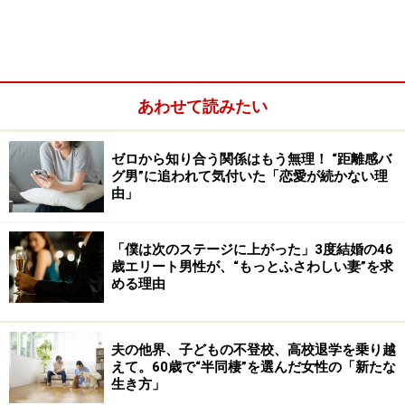
あわせて読みたい
ゼロから知り合う関係はもう無理！ “距離感バ
ユリさん（32歳）は、そう言ってため息をついた。5年
グ男”に追われて気付いた「恋愛が続かない理
由」
つきあっている同い年の彼がいるが、ずっと結婚を迫ら
れながら、彼女は答えを延期している。
「僕は次のステージに上がった」3度結婚の46
歳エリート男性が、“もっとふさわしい妻”を求
「夫婦別姓にならない限り結婚はしたくない、事実婚な
める理由
らいいけど――というのが私の言い分。彼が名字を変える
ことに積極的ならいいんですが、彼にその気はないでし
夫の他界、子どもの不登校、高校退学を乗り越
ょうね、結婚したら女性が姓を変えるのが当たり前だと
えて。60歳で“半同棲”を選んだ女性の「新たな
思い込んでいるので。そういう人とうまくやっていける
生き方」
のかなって考えちゃうんですよね」