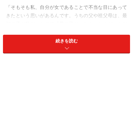
「そもそも私、自分が女であることで不当な目にあって
きたという思いがあるんです。うちの父や祖父母は、最
初の子が私だったので『男の子じゃなかったんだ』とが
っかりしたらしいし、小さいころは『女の子なんだか
ら、そういう生意気なことを言ってはダメ』『女の子な
続きを読む
んだから、そういういたずらはダメ』とけっこう厳しか
ったんですよね。そういう言葉に惑わされず、私は私な
んだからとがんばってきたつもりですが、それが今の恋
愛に悪影響を及ぼしているような気がしてならないんで
す」