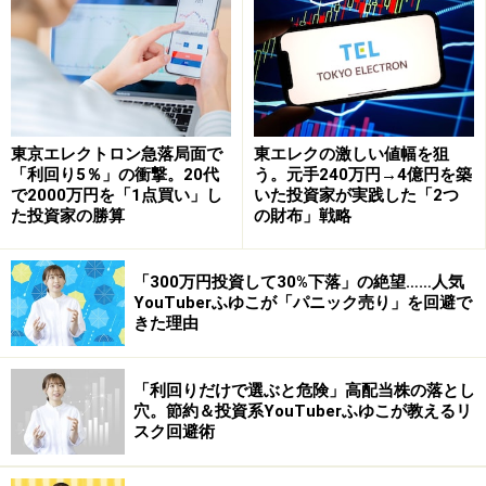
現金配当予想利回り 2.2％
・ミクニの業務内容
燃料噴射装置キャブレターなどエンジン関連部品を得意
とする自動車・二輪車の部品メーカーです。特に二輪車
東京エレクトロン急落局面で
東エレクの激しい値幅を狙
「利回り5％」の衝撃。20代
う。元手240万円→4億円を築
キャブレターで高シェアを獲得しており、スズキやヤマ
で2000万円を「1点買い」し
いた投資家が実践した「2つ
ハ発動機、マツダなどを得意先としています。特定の完
た投資家の勝算
の財布」戦略
成車メーカーに属さない独立系であるため、世界各国16
の拠点を通じて各国の大手メーカーと商品開発を行って
「300万円投資して30%下落」の絶望……人気
います。
YouTuberふゆこが「パニック売り」を回避で
きた理由
展開する事業は、主に電子制御燃料噴射関連機器、ポン
プ類、ガス制御機器、暖房機などの自動車・二輪車部品
「利回りだけで選ぶと危険」高配当株の落とし
穴。節約＆投資系YouTuberふゆこが教えるリ
であり、ガス立ち消え安全装置をはじめとするガス制御
スク回避術
機器や加湿器など生活関連機器、また航空・宇宙部品の
輸入・販売も手掛けています。