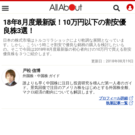
18年8月度最新版！10万円以下の割安優
良株3選！
日本の株式市場はトルコリラショックにより軟調な展開となっていま
す。しかし、こういう時こそ割安で優良な銘柄の購入を検討したいも
の。そこで今回は2018年8月度最新版の初心者向けの10万円で買える割安
優良株を３つご紹介します。
更新日：
2018年08月19日
戸松 信博
外国株・中国株 ガイド
誰よりも早く中国株に注目し投資研究を積んだ第一人者のガイ
ド。景気回復で注目のアメリカ株をはじめとする外国株全般、
マクロ経済の動向についても解説します。
プロフィール詳細
執筆記事一覧