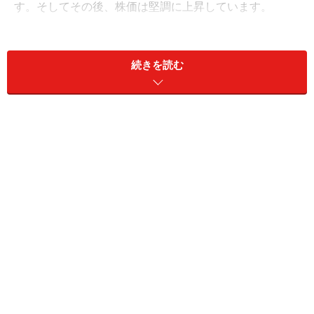
す。そしてその後、株価は堅調に上昇しています。
そこで今回は2018年8月15日時点の最新版、10万円で買
える割安優良株３選！を発表したいと思います。トルコ
続きを読む
リラの急落で混乱する金融市場ですが、こういう時こそ
割安で優良な銘柄の購入を検討したいものです。
<INDEX>
１、
ミクニ<7247>：自動車関連品事業と航空機部品輸入
販売事業が好調
２、
センコーグループホールディングス<9069>：良好な
事業環境と事業規模の拡大ペース
３、
じげん<3679>：12期連続増収増益達成へ