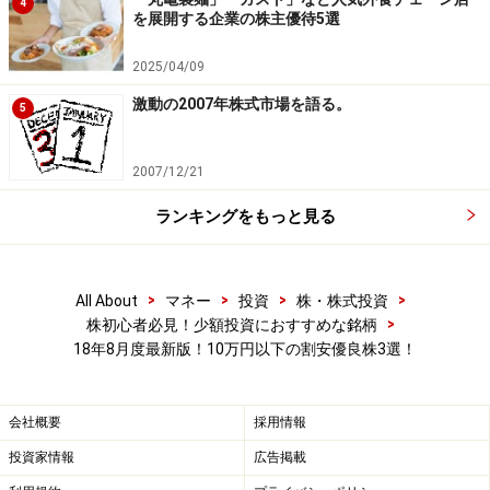
4
を展開する企業の株主優待5選
34.3％、短期借入金の増加により有利子負債は約27億円
増加して約291億円に。現金等を考慮したネットDEレシ
2025/04/09
オは0.6倍と健全です。同時に現金等も約20億円増加して
激動の2007年株式市場を語る。
5
おり、事業拡大に向け手元資金を確保していると見られ
ます。
2007/12/21
同社では、新興国で拡大する需要を獲得すべく、インド
ランキングをもっと見る
工場に第3生産工場を完成させ3月に量産を開始していま
す。生産能力が拡大することで、燃料噴射システムなど
の製品を安定供給することが可能となり、今後の売上拡
>
>
>
>
All About
マネー
投資
株・株式投資
>
株初心者必見！少額投資におすすめな銘柄
大に寄与することが期待できるかと思います。
18年8月度最新版！10万円以下の割安優良株3選！
自動車関連機器では、中期的には新製品が20年以降に収
益が本格化してくる見込みであり、見通しは明るいと思
会社概要
採用情報
います。
投資家情報
広告掲載