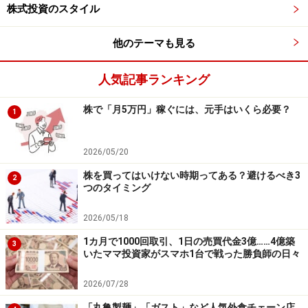
株式投資のスタイル
主力の自動車関連品事業では、四輪車用製品が国内、ア
セアン・インド地域で好調に推移し、新興国市場の二輪
他のテーマも見る
車需要が下げ止まって来たことも需要を底堅く支えてい
る模様です。一方、生活機器関連事業は、国内住宅着工
人気記事ランキング
の伸び悩みや海外向け製品の生産の伸び悩みを背景に赤
株で「月5万円」稼ぐには、元手はいくら必要？
字に転落。前年中国での給湯機向けガス制御弁が好調だ
1
ったことの反動減も影響していると見られます。
2026/05/20
その他事業では芝管理機械や車両用暖房機器等は需要減
株を買ってはいけない時期ってある？避けるべき3
2
が減少しましたが、福祉介護機器等が製品ラインナップ
つのタイミング
の充実や顧客基盤の拡大によって需要を伸ばしていま
2026/05/18
す。車両用暖房機器は、排ガス規制の適用を受けたディ
1カ月で1000回取引、1日の売買代金3億……4億築
ーゼル車用の需要が一巡したことが影響しているようで
3
いたママ投資家がスマホ1台で戦った勝負師の日々
す。
2026/07/28
2018年6月末時点の財務内容は、自己資本比率が
「丸亀製麺」「ガスト」など人気外食チェーン店