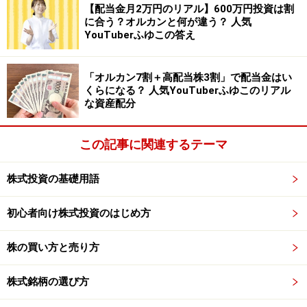
【配当金月2万円のリアル】600万円投資は割
に合う？オルカンと何が違う？ 人気
各事業の売上構成比は自動車関連品65％、生活機器関連
YouTuberふゆこの答え
品8％、航空機部品輸入販売20％で、海外比率は39％と
なっています（18/3期実績）。
「オルカン7割＋高配当株3割」で配当金はい
くらになる？ 人気YouTuberふゆこのリアル
な資産配分
・ミクニの業績
業績は好調です。2019年3月期第1四半期の業績は売上が
この記事に関連するテーマ
18.0％増の290億4600万円、営業利益が22.4％増の11億
9700万円、純利益は19.1％増の6億8700万円。自動車関
株式投資の基礎用語
連品事業と航空機部品輸入販売事業が好調に推移したこ
とで大幅増収を達成しました。利益面では円高影響、研
初心者向け株式投資のはじめ方
究開発費や減価償却の負担があるものの、自動車関連品
事業の増収に加え、生産の効率化が進んだこと、また航
株の買い方と売り方
空機部品輸入販売事業の利益率が改善したことで20％超
株式銘柄の選び方
えの営業増益となりました。