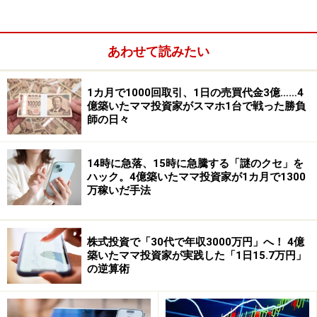
あわせて読みたい
1カ月で1000回取引、1日の売買代金3億……4
億築いたママ投資家がスマホ1台で戦った勝負
師の日々
14時に急落、15時に急騰する「謎のクセ」を
ハック。4億築いたママ投資家が1カ月で1300
万稼いだ手法
ミクニ<7247>：自動車関連品事業と航空機
部品輸入販売事業が好調
株式投資で「30代で年収3000万円」へ！ 4億
2018年8月15日株価 690円
築いたママ投資家が実践した「1日15.7万円」
の逆算術
最低購入単価：6万9000円
予想PER 9.2倍
実績PBR 0.72倍