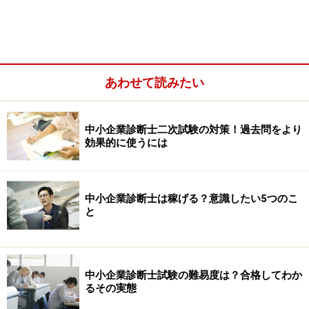
を経て、ようやく合格にたどり着いたという方を何人も
知っています。一方で、１次試験終了後に初めて２次対
策に着手し、約２ヶ月半の学習期間のみで一発合格した
受験生もたくさんいます。
あわせて読みたい
要は、
学習期間は問題ではなく、やるべきことを着実に
中小企業診断士二次試験の対策！過去問をより
こなしさえすれば、合格レベルに到達することが可能
な
効果的に使うには
のです。
中小企業診断士は稼げる？意識したい5つのこ
と
中小企業診断士試験の難易度は？合格してわか
るその実態