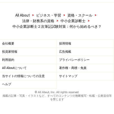
２次試験における失敗パターンを知ること
が近道
>
>
>
All About
ビジネス・学習
資格・スクール
>
>
法律・財務系の資格
中小企業診断士
２次試験における失敗パターンには、様々なものがあり
中小企業診断士２次筆記試験対策：何から始めるべき？
ます。
２次試験の特徴（１次試験との違いなど）や傾向を
会社概要
採用情報
把握せず、間違った対策をとってしまう
投資家情報
広告掲載
自らの経験や知識をもとに、出題者が求めていない
利用規約
プライバシーポリシー
解答をしてしまう
All Aboutについて
著作権・商標・免責
出題者に与えられた解答の根拠を見逃してしまう、
当サイトの情報についての注意
サイトマップ
根拠の使いどころを間違えてしまう
ヘルプ
１次知識が、２次試験で使えるものになっていない
© All About, Inc. All rights reserved.
掲載の記事・写真・イラストなど、すべてのコンテンツの無断複写・転載・公衆送信等
試験時間80分のタイムマネジメントができない
を禁じます
苦手科目で足切りになってしまう