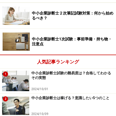
を目指したり、総得点で240点以上を狙ったりするのは
現実的ではなく、
すべての科目において半分程度できた
中小企業診断士２次筆記試験対策：何から始め
感覚があれば、合格基準に達している
ことが大半です。
るべき？
つまり、
得点しやすい箇所で得点できればよく、どの設
問のどの要素で得点すべきかを見極められるようになる
中小企業診断士1次試験：事前準備・持ち物・
注意点
ことが理想
です。そうはいっても、この見極めができる
ようになるには一定のトレーニングが必要で、２カ月半
でそのレベルにまで到達するのは至難の技です。要は、
人気記事ランキング
どの設問でどの程度得点すべきかの見極めが不十分であ
中小企業診断士試験の難易度は？合格してわかる
っても、結果論として
取るべきところを取りこぼすミス
1
その実態
を連発させないような対策を取ることが必要
なのです。
高得点を狙う必要は全くなく、得点しやすいところを外
2024/10/01
さなければ、周りが勝手に落ちていく試験なのです。
中小企業診断士は稼げる？意識したい5つのこと
2
2024/10/09