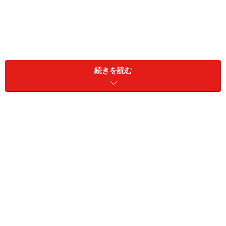
続きを読む
合格基準到達見込みの方は、10月21日（日）の２次筆記
試験に向けて本格的に対策を始めたいところですが、こ
れまで１次試験対策に専念してきた受験生にとっての２
次対策は、雲をつかむようなものに感じるようです。
確かに、２次筆記試験は、どんなに勉強量を確保したと
しても、方向性を間違えてしまうと長期化する可能性を
秘めています。現に、5～10回以上受験するという苦労