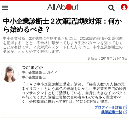
中小企業診断士２次筆記試験対策：何か
ら始めるべき？
中小企業診断士2次試験に合格するためには、2次試験の特徴や出題傾向
を把握することと、不合格に繋がってしまう失敗パターンを知っておく
ことが有効です。２次対策をスタートした方向けに、中小企業診断士の
講師が、わかりやすく解説します。
更新日：
2018年08月13日
つだ まどか
中小企業診断士 ガイド
中小企業診断士
「ＴＡＣ中小企業診断士講座」講師。「接客人数1万人超の元
ネイリスト」という異色の経歴を活かし、美容業界専門の経営
コンサルタントとして活動している。自身に大きなインパクト
を与えてくれた診断士資格の合格者を1人でも多く輩出すべ
く、受験指導に携わって9年目。特に2次対策が得意。
プロフィール詳細
執筆記事一覧