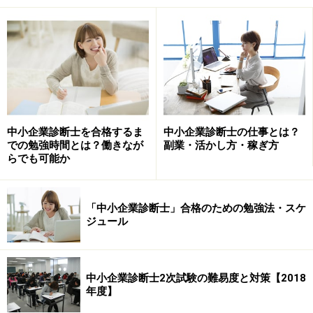
中小企業診断士を合格するま
中小企業診断士の仕事とは？
２次筆記試験は、ミスを連発しなければ合
での勉強時間とは？働きなが
副業・活かし方・稼ぎ方
格する
らでも可能か
２次筆記試験は、４科目のペーパーコンサルティング試
験です。合格基準は、単純計算すると60点×４科目＝240
「中小企業診断士」合格のための勉強法・スケ
点で、加えて１科目も40点未満を取らないことです。
ジュール
ただし、２次筆記試験はマークシート方式で正解が公表
中小企業診断士2次試験の難易度と対策【2018
される１次試験とは異なり、正解も公表されないため、
年度】
採点基準などが不明確です。したがって、各科目で60点