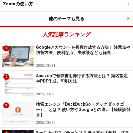
Zoomの使い方
瞬だけの再生は視聴と見なされず、再生回数にカウント
されないということです。不正利用を防ぐためにどのく
他のテーマも見る
らいの再生時間で視聴と見なされるのかは公表されてい
ません。
人気記事ランキング
このようにYouTubeは各視聴者が動画を正当に視聴した
Googleアカウントを複数作成する方法！ 注意点や
1
切替方法、便利な点、失敗談なども解説
場合のみ再生回数にカウントしています。再生回数は広
告収入につながるため、このような不正対策を取ってい
2025/08/31
るということです。
Amazonで領収書を発行する方法とは？ 宛名指定
2
やPDF作成、印刷方法
2023/09/28
YouTubeの再生回数を買うことはできるの
か
検索エンジン「DuckDuckGo（ダックダックゴ
3
ー）」とは？ 使い方やGoogleとの違い【経験談付
き】
自分で再生回数を増やすのが難しいとすれば、次は再生
2025/08/26
回数をお金で買う手段はあるのかという疑問が湧きま
YouTubeのスパチャとは？ 送り方や手数料、注意