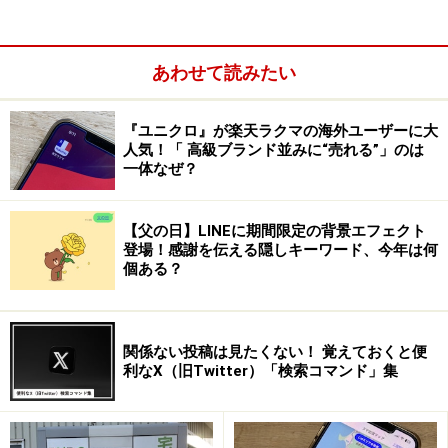
あわせて読みたい
『ユニクロ』が楽天ラクマの海外ユーザーに大
人気！「 高級ブランド並みに“売れる”」のは
一体なぜ？
【父の日】LINEに期間限定の背景エフェクト
登場！感謝を伝える隠しキーワード、今年は何
YouTubeの再生回数を買うことはできるのか
個ある？
YouTubeの1再生あたりの収益はおおむねいくらなのか
YouTubeは再生回数が減ることもあるのはなぜか
関係ない投稿は見たくない！ 覚えておくと便
YouTube再生回数カウントのタイミングは
利なX（旧Twitter）「検索コマンド」集
YouTubeは自分で再生したら再生回数にカ