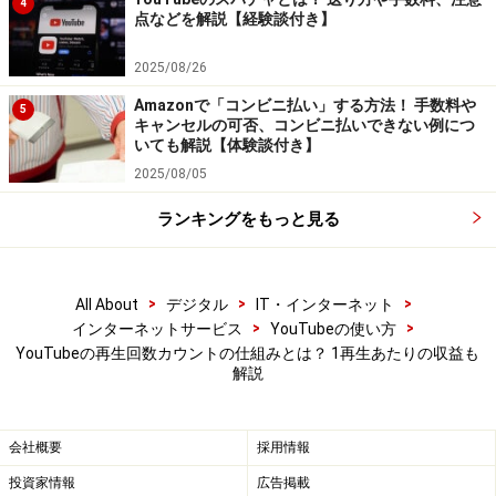
す。
4
点などを解説【経験談付き】
結論から言うと再生回数を買うことは可能です。ただ
2025/08/26
し、これは違法行為です。ネット上を検索すると
Amazonで「コンビニ払い」する方法！ 手数料や
5
YouTubeでの動画の再生回数やチャンネル登録者を増や
キャンセルの可否、コンビニ払いできない例につ
いても解説【体験談付き】
すサービスがいくつも存在することがわかります。再生
2025/08/05
回数1000回で1000円、2000回で1500円……など、業者に
よって様々な値段設定をしています。
ランキングをもっと見る
しかし「お金を払って再生回数を稼いでもペイできるの
>
>
>
All About
デジタル
IT・インターネット
か？」と疑問に思えます。このようなサービスを利用す
>
>
インターネットサービス
YouTubeの使い方
る側としては、動画配信を始めたばかりでファンもチャ
YouTubeの再生回数カウントの仕組みとは？ 1再生あたりの収益も
ンネル登録者もいない時に再生回数を購入し、ブランド
解説
を高めるという狙いがあります。「再生回数が多いのな
ら面白いだろう」という視聴者の心理を突こうというも
会社概要
採用情報
のです。
投資家情報
広告掲載