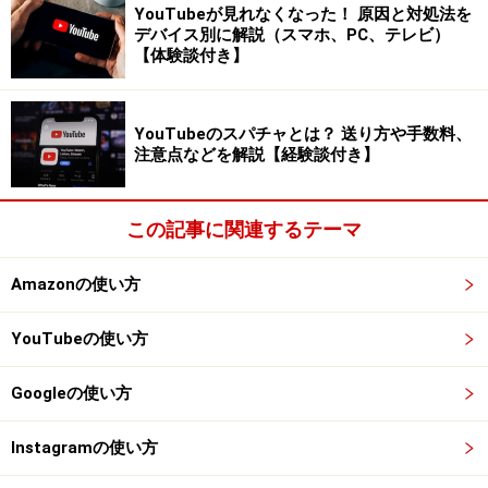
YouTubeが見れなくなった！ 原因と対処法を
デバイス別に解説（スマホ、PC、テレビ）
ただし、ある一定の時間をおいて再生したものは再生回
【体験談付き】
数にカウントされます。（どれくらいの時間をおけばカ
ウントされるかをYouTubeは公表していない。）つま
り、複数のデバイスを使って自分の動画をリピート再生
YouTubeのスパチャとは？ 送り方や手数料、
注意点などを解説【経験談付き】
するといった方法は無効であり、収益増加を目的とした
大幅な再生回数の増加はできないということです。
この記事に関連するテーマ
YouTubeはどのくらいの再生時間で再生回
Amazonの使い方
数にカウントされるか
YouTubeの使い方
テレビのザッピングのように短い間だけ再生した動画も
再生回数にカウントされるのかという疑問があります。
Googleの使い方
YouTube では視聴回数が正当で正確なものであることを
確認するために、非公開のアルゴリズムによって、無効
Instagramの使い方
な再生をカウント対象から除外しています。つまり、一