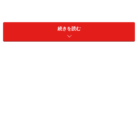
動画配信者はもちろんのこと、好きな動画を応援する意
続きを読む
味で再生回数に貢献したいと思っている人にとって、カ
ウント方法を知っておくことは重要です。実は繰り返し
動画を見ていても再生回数にカウントされていないケー
スもあるからです。
＜目次＞
YouTubeの再生回数カウントの仕組みとは
YouTubeは自分で再生したら再生回数にカウントされる
か
YouTubeはどのくらいの再生時間で再生回数にカウント
されるか