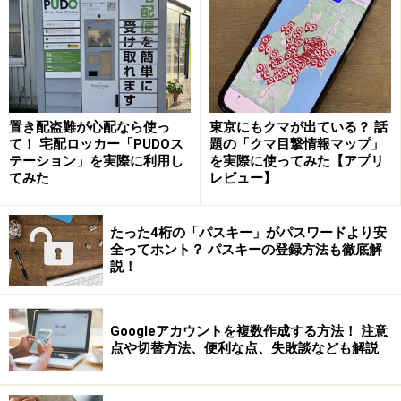
ウントされるか
つまり、「自分で何回も動画を再生すれば再生回数は増
えるのか」という疑問が浮かびます。
置き配盗難が心配なら使っ
東京にもクマが出ている？ 話
動画配信者からすればこれが最も再生回数を増やすため
て！ 宅配ロッカー「PUDOス
題の「クマ目撃情報マップ」
の簡単な方法に思えます。インチキのように感じます
テーション」を実際に利用し
を実際に使ってみた【アプリ
てみた
レビュー】
が、この方法は実質的に不可能となっています。
YouTube運営はこのような自作自演による再生回数増加
たった4桁の「パスキー」がパスワードより安
全ってホント？ パスキーの登録方法も徹底解
を防ぐための対策を講じています。同一のIPアドレス
説！
（インターネット上に接続された機器が持つナンバー）
からの連続した動画再生は、１回の再生と見なされま
Googleアカウントを複数作成する方法！ 注意
す。IPアドレスで判断されるため、シークレットウィン
点や切替方法、便利な点、失敗談なども解説
ドウにしてもログアウトして再生しても、同じ接続回線
を使用している以上は意味がありません。