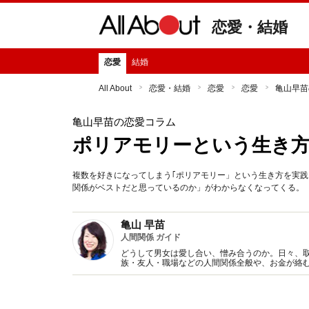
恋愛・結婚
恋愛
結婚
All About
恋愛・結婚
恋愛
恋愛
亀山早苗
亀山早苗の恋愛コラム
ポリアモリーという生き方
複数を好きになってしまう｢ポリアモリー」という生き方を実践
関係がベストだと思っているのか」がわからなくなってくる。
亀山 早苗
人間関係 ガイド
どうして男女は愛し合い、憎み合うのか。日々、
族・友人・職場などの人間関係全般や、お金が絡
魅力の秘密』など著書多数。