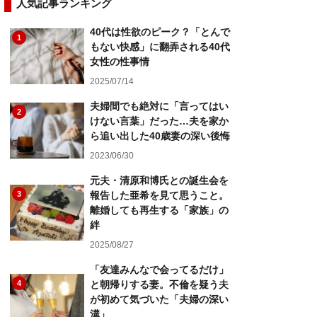
人気記事ランキング
40代は性欲のピーク？「とんで
1
もない快感」に翻弄される40代
女性の性事情
2025/07/14
夫婦間でも絶対に「言ってはい
2
けない言葉」だった…夫を家か
ら追い出した40歳妻の深い後悔
2023/06/30
元夫・清原和博氏との誕生会を
3
報告した亜希を見て思うこと。
離婚しても再生する「家族」の
絆
2025/08/27
「友達みんなで会ってるだけ」
4
と朝帰りする妻。不倫を疑う夫
が初めて気づいた「夫婦の深い
溝」