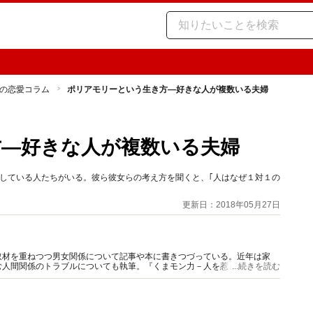
の恋愛コラム
ポリアモリーという生き方―好きな人が複数いる夫婦
―好きな人が複数いる夫婦
している人たちがいる。彼ら彼女らの考え方を聞くと、｢人はなぜ１対１の
更新日：2018年05月27日
取材を重ねつつ男女関係について記事や本に書きつづっている。近年は家
む人間関係のトラブルについても執筆。『くまモン力－人を惹きつける愛と
...続きを読む