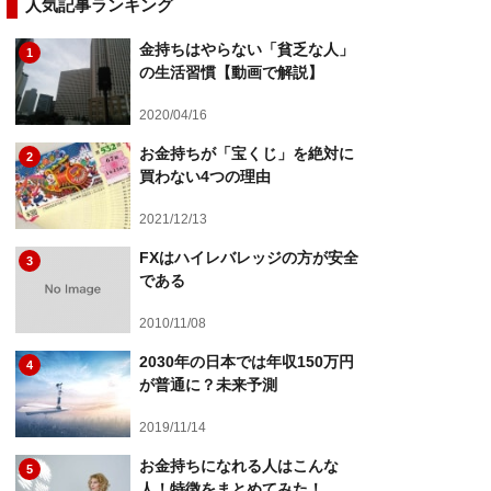
人気記事ランキング
金持ちはやらない「貧乏な人」
1
の生活習慣【動画で解説】
2020/04/16
お金持ちが「宝くじ」を絶対に
2
買わない4つの理由
2021/12/13
FXはハイレバレッジの方が安全
3
である
2010/11/08
2030年の日本では年収150万円
4
が普通に？未来予測
2019/11/14
お金持ちになれる人はこんな
5
人！特徴をまとめてみた！