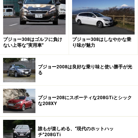
い。特に４桁モデルは、その傾向が強いと思う。ちょっ
と個性的なSUVが欲しい、という向きにはぴったりの選
択肢だと言っていい。
プジョー308はゴルフに負け
プジョー308はしなやかな乗
2008はハッチバックモデルの208と対になっている。
ない上等な“実用車”
り味が魅力
3008なら、308だ。欧州車は数字の名前が多いけれど、
その大小は、少なくとも同一ブランド内において、その
まま車格やセグメントに対応したものになっている。要
プジョー2008は良好な乗り味と使い勝手が光
る
するに、数字が変わると、セグメントも変わる。
軽量な新プラットフォーム EMP2を採用。直立したフロント
プジョー208にスポーティな208GTiとシック
マスクや、Aピラーからリアスポイラーへと続くブラックダ
な208XY
イヤモンドルーフが特徴的なエクステリア
誰もが楽しめる、“現代のホットハッ
チ”208GTi
5008はフロントオーバーハングからフロントドアまでは