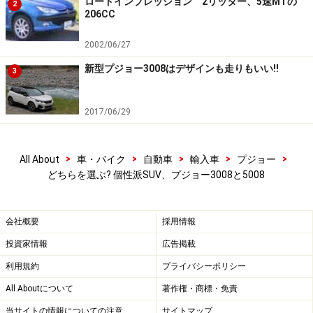
ロードインプレッション 2リッター、5速MTの
1630mm、ホイールベース2675mm（GT BlueHDi）
2
206CC
2002/06/27
5008は全長4640mm×全幅1860mm×全高1650mm、ホイール
新型プジョー3008はデザインも走りもいい!!
3
ベース2840mm（GT BlueHDi）
実際、3008と5008の2台の同じグレードを並べて正面か
2017/06/29
ら眺めると、まったく同じで見分けがつかない。リアか
らの眺めも、ランプ類などが同じでよく似ている。真横
>
>
>
>
>
All About
車・バイク
自動車
輸入車
プジョー
から見て初めて、リアドア以降のデザインが違うことに
どちらを選ぶ? 個性派SUV、プジョー3008と5008
気づくのだ。
会社概要
採用情報
この手法そのものは、珍しいものではない。昨今のSUV
ブームにあって、特に欧州市場ではミニバンの代わりを
投資家情報
広告掲載
務めるユーティリティカーとして７シーターSUVが人気
利用規約
プライバシーポリシー
を集めているからだ。日本でも、マツダのCX-5とCX-8が
All Aboutについて
著作権・商標・免責
似たような関係性で企画されている。
当サイトの情報についての注意
サイトマップ