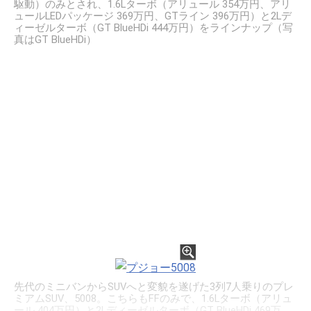
駆動）のみとされ、1.6Lターボ（アリュール 354万円、アリ
ュールLEDパッケージ 369万円、GTライン 396万円）と2Lデ
ィーゼルターボ（GT BlueHDi 444万円）をラインナップ（写
真はGT BlueHDi）
先代のミニバンからSUVへと変貌を遂げた3列7人乗りのプレ
ミアムSUV、5008。こちらもFFのみで、1.6Lターボ（アリュ
ール 404万円）と2Lディーゼルターボ（GT BlueHDi 469万