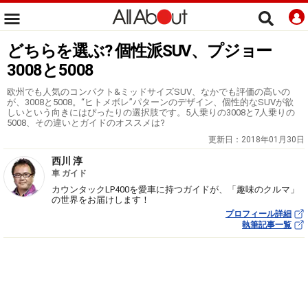
どちらを選ぶ? 個性派SUV、プジョー
3008と5008
欧州でも人気のコンパクト&ミッドサイズSUV、なかでも評価の高いの
が、3008と5008。“ヒトメボレ”パターンのデザイン、個性的なSUVが欲
しいという向きにはぴったりの選択肢です。5人乗りの3008と7人乗りの
5008、その違いとガイドのオススメは?
更新日：
2018年01月30日
西川 淳
車 ガイド
カウンタックLP400を愛車に持つガイドが、「趣味のクルマ」
の世界をお届けします！
プロフィール詳細
執筆記事一覧