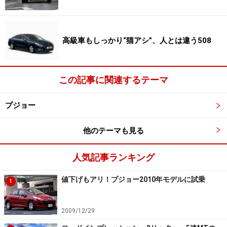
3008と共通。リアエンドまでの絞り込みが少ないルーフをも
つ
その理屈で考えると、5008はさしずめ、現在、プジョー
高級車もしっかり“猫アシ”、人とは違う508
で最も大きなモデルであるDセグメント（VWパサートク
ラス）に属する508のSUV版、と思いたくなってしまう
が、そうではないと知って、当初はちょっと驚いた。
この記事に関連するテーマ
3008をベースにホイールベース（前後の車軸間距離）を
拡げ、３列目を足して７シーターとしたSUVだったの
プジョー
だ。
他のテーマも見る
人気記事ランキング
ちょっと余裕をみて７シーター、には5008
３人以上は滅多にない、なら迷わず3008を
値下げもアリ！プジョー2010年モデルに試乗
1
2009/12/29
3008のボディサイズは全長4450mm×全幅1860mm×全高