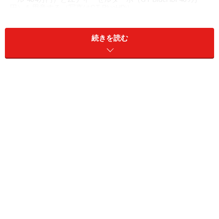
円）を用意する（写真はGT BlueHDi）
ヨーロッパ市場でもこのところ、コンパクト＆ミッドサ
続きを読む
イズのSUVが大いに盛り上がっている。特に、国を代表
するジェネラルブランド、ドイツならVW、イタリアなら
フィアット、のSUVスタイルが人気だ。フランスなら、
当然、ルノーかプジョー＆シトロエンということにな
る。
なかでも評価が高いのは、プジョーの4桁モデルたち。
最もコンパクトなBセグメント（VWポロクラス）の2008
にはじまって、Cセグメント（VWゴルフクラス）の
3008、そしてさらに大型の5008と、ありがたいことに日
本市場のラインナップも充実させてきた。