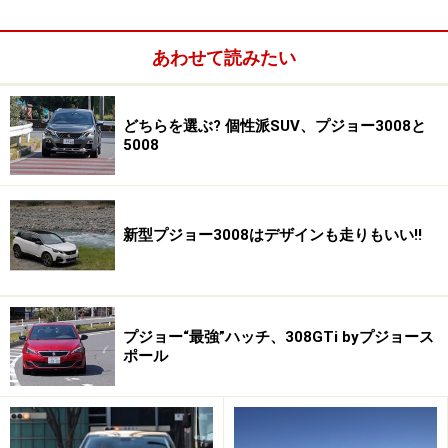
あわせて読みたい
どちらを選ぶ? 個性派SUV、プジョー3008と
5008
新型プジョー3008はデザインも走りもいい!!
新世代のi-Cockpitを採用したインテリア。小径ステアリング
や個性的なシフト、デジタルグラフィクスのメーターなどを
プジョー“最強”ハッチ、308GTi byプジョース
採用する
ポール
最新のプジョーラインナップは、デザイン性でまずは十
分、目を惹く存在だ。エクステリアはもとより、インテ
リアもユニーク。“ヒトメボレ”パターンのモデルが多