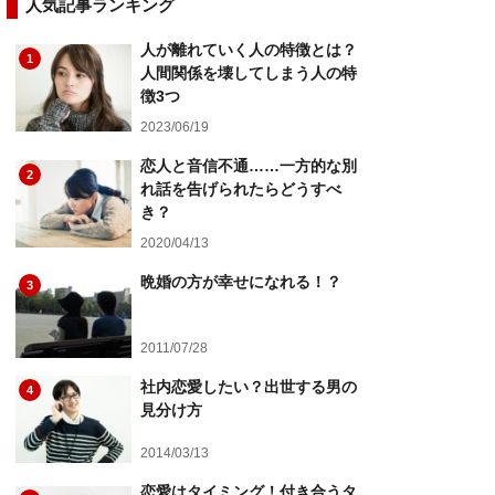
人気記事ランキング
人が離れていく人の特徴とは？
1
人間関係を壊してしまう人の特
徴3つ
2023/06/19
恋人と音信不通……一方的な別
2
れ話を告げられたらどうすべ
き？
2020/04/13
晩婚の方が幸せになれる！？
3
2011/07/28
社内恋愛したい？出世する男の
4
見分け方
2014/03/13
恋愛はタイミング！付き合うタ