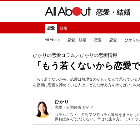
恋愛・結婚
恋愛
結婚
All About
恋愛・結婚
恋愛
恋愛
ひかりの
ひかりの恋愛コラム
／ひかりの恋愛情報
「もう若くないから恋愛
「もう若くないから、恋愛は無理なのかも」なんて思っている
を原因に恋愛を諦めている人は、どんな考え方を持てばいいの
ひかり
恋愛・人間関係 ガイド
コラムニスト。夕刊フジでコラム連載をきっかけに
供おばさん”にならない、幸せな生き方」（ステッ
子」に変わる方法』（KADOKAWA/中経出版)など