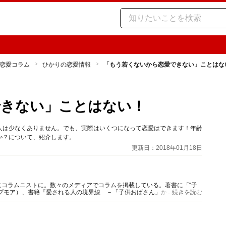
恋愛コラム
ひかりの恋愛情報
「もう若くないから恋愛できない」ことはな
できない」ことはない！
人は少なくありません。でも、実際はいくつになって恋愛はできます！年齢
か？について、紹介します。
更新日：2018年01月18日
コラムニストに。数々のメディアでコラムを掲載している。著書に「“子
プモア）、書籍『愛される人の境界線 －「子供おばさん」から「大人女
...続きを読む
。