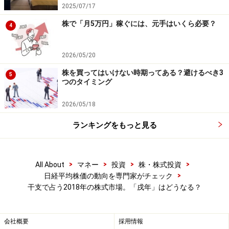
2025/07/17
株で「月5万円」稼ぐには、元手はいくら必要？
4
アクサスホールディングス <3536> アクサスと旧・雑
貨屋ブルドッグの共同もち株会社
2026/05/20
アニコムホールディング <8715> ペット保険の草分け
株を買ってはいけない時期ってある？避けるべき3
5
つのタイミング
エコートレーディング <7427> ペット用品、ペットフ
2026/05/18
ードの卸
ランキングをもっと見る
ユニ・チャーム <8113> ペット用品などのユニ・チャ
ームペットケアを吸収合併
>
>
>
>
All About
マネー
投資
株・株式投資
>
日経平均株価の動向を専門家がチェック
干支で占う2018年の株式市場。「戌年」はどうなる？
※記事内容は執筆時点のものです。最新の内容をご確認くださ
い。
本記事の内容は一般的な情報提供を目的としており、特定の金融
商品や投資行動を推奨するものではありません。
会社概要
採用情報