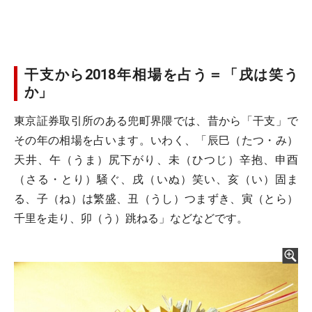
干支から2018年相場を占う＝「戌は笑う
か」
東京証券取引所のある兜町界隈では、昔から「干支」で
その年の相場を占います。いわく、「辰巳（たつ・み）
天井、午（うま）尻下がり、未（ひつじ）辛抱、申酉
（さる・とり）騒ぐ、戌（いぬ）笑い、亥（い）固ま
る、子（ね）は繁盛、丑（うし）つまずき、寅（とら）
千里を走り、卯（う）跳ねる」などなどです。