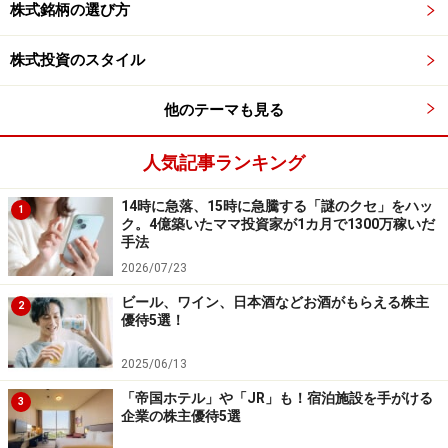
株式銘柄の選び方
（酉）関連が上昇しました。
株式投資のスタイル
関連銘柄はソニー、ブルドッグソース、
他のテーマも見る
JVCケンウッドなど！？
人気記事ランキング
主な戌年関連銘柄を挙げてみましょう。
14時に急落、15時に急騰する「謎のクセ」をハッ
1
ソニー <6758> 18年1月11日に犬型ロボットである新型
ク。4億築いたママ投資家が1カ月で1300万稼いだ
手法
「aibo」を発売。発売は犬の日（1月11日＝ワン・ワン・
2026/07/23
ワン）
ビール、ワイン、日本酒などお酒がもらえる株主
2
優待5選！
ブルドッグソース <2804> 「強気の戌＝ブル・ドッ
グ」
2025/06/13
「帝国ホテル」や「JR」も！宿泊施設を手がける
3
企業の株主優待5選
JVCケンウッド <6632> 戌のロゴマークの「日本ビ
クター」（JVC）とケンウッドが統合して発足