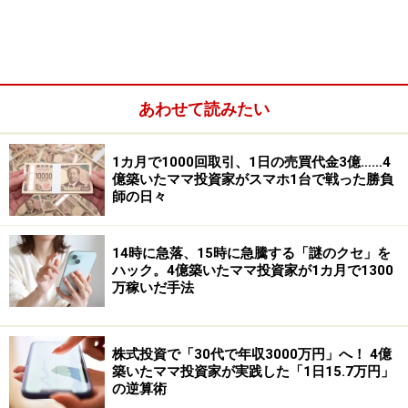
過去5回あり、勝率は4勝1敗とまずまずの成績。唯一の
マイナスとなった1970年は、「いざなぎ景気」が年央に
終焉し、年末にかけて構造不況論が浮上しました。5回
平均の騰落率は年プラス9.8％で、これは十二支中で7番
あわせて読みたい
目です。
1カ月で1000回取引、1日の売買代金3億……4
億築いたママ投資家がスマホ1台で戦った勝負
師の日々
14時に急落、15時に急騰する「謎のクセ」を
ハック。4億築いたママ投資家が1カ月で1300
万稼いだ手法
株式投資で「30代で年収3000万円」へ！ 4億
築いたママ投資家が実践した「1日15.7万円」
の逆算術