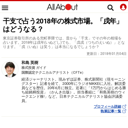
干支で占う2018年の株式市場。「戌年」
はどうなる？
東京証券取引所のある兜町界隈では、昔から「干支」でその年の相場を
占います。2018年は戌年(いぬどし)でも、「戊戌（つちのえいぬ）」とな
ります。「戌（いぬ）は笑う」は本当になるでしょうか？
更新日：
2018年01月04日
和島 英樹
株式投資 ガイド
国際認定テクニカルアナリスト（CFTe）
経済ジャーナリスト。現みずほ証券、株式新聞社（現モーニン
グスター）記者を経て、2000年にラジオNIKKEIに入社。解説委
員などを歴任。20年6月に独立。近著に「1万円からはじめる勝
ち組銘柄投資」（かんき出版）。担当番組に「和島英樹のウィ
ークエンド株!」など。日本テクニカルアナリスト協会評議委
員。
プロフィール詳細
執筆記事一覧