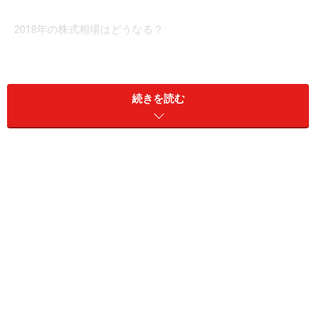
2018年の株式相場はどうなる？
バブルのピークになった1988年～89年が辰・巳で、以降
続きを読む
は長期低迷になっています。「申」だった2016年はイギ
リスのＥＵ離脱の国民投票でまさかの賛成、秋には米大
統領選で、事前予想を覆すトランプ氏の当選でマーケッ
トは乱高下。「酉」の今年は9月以降に株価が急伸し、
バブル後高値を示現しました。まさに「申酉騒ぐ」とな
りました。来年は笑う「戌」年です。
過去は4勝1敗、平均上昇率は9.8％
戦後の東証での売買が再開された1949年以降に「戌」は