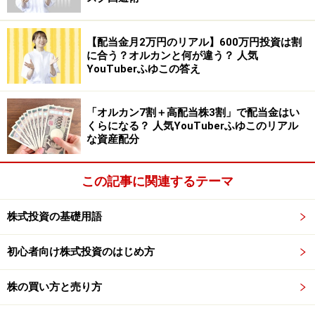
領によるレーガノミクスが当初は金利上昇で景気の圧迫
要因に。その後は世界株高の出発点となりました。ちな
【配当金月2万円のリアル】600万円投資は割
みに、2017年に成立したトランプ現大統領の税制改革法
に合う？オルカンと何が違う？ 人気
YouTuberふゆこの答え
案はレーガノミクス以来の規模となっています。
1994年（13.2%上昇） 総合経済対策とそれを評価した
「オルカン7割＋高配当株3割」で配当金はい
くらになる？ 人気YouTuberふゆこのリアル
海外投資家の買いに上昇。ただ、年央以降はやや伸び悩
な資産配分
みに。
この記事に関連するテーマ
2006年（8.9％上昇） ライブドアに強制捜査が入った
「ライブドアショック」でスタート。米国では利上げの
株式投資の基礎用語
打ち止め。
初心者向け株式投資のはじめ方
戌年は景気の転換、相場の起点になるケースが多いよう
にも見えますね。やや語呂合わせ的な面もありますが、
株の買い方と売り方
戌年関連銘柄を取り上げます。今年は鳥貴族など、鳥