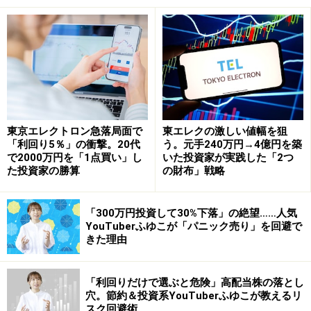
来年は戌年でも、「戊（つちのえ）戌」となります。前
回は60年前の1958年で、この年の日経平均は年間で
40.5％もの上昇を示しています。当時は東京オリンピッ
ク（1964年）に向けて国立競技場が完成。岩戸景気がス
タートした年でもありました。
東京エレクトロン急落局面で
東エレクの激しい値幅を狙
「利回り5％」の衝撃。20代
う。元手240万円→4億円を築
なお、当時の首相は安倍晋三現首相の祖父である岸信介
で2000万円を「1点買い」し
いた投資家が実践した「2つ
（在任は1957年～60年）でした。1961年までの長期上
た投資家の勝算
の財布」戦略
昇相場の入り口になっていました。なお、十干である戊
は、自然界では大きな山・岩にたとえられるということ
「300万円投資して30%下落」の絶望……人気
です。どっしりとそびえ、安定していることを示唆して
YouTuberふゆこが「パニック売り」を回避で
きた理由
います。安倍首相は任期の延長も可能になっており、ど
っしりとした経済運営に期待したいところです。
「利回りだけで選ぶと危険」高配当株の落とし
穴。節約＆投資系YouTuberふゆこが教えるリ
このほかの戌年は1982年（4.4%上昇） 米レーガン大統
スク回避術