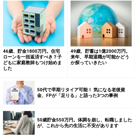
（1）税金、社会保険料について
所得税、厚生年金、健康保険等は給与天引き。住民税は
入社して1年未満のため、自分で支払っている。
（2）実家について
「本当は実家から通える範囲内で就職したかったのです
46歳、貯金1800万円。住宅
49歳、貯蓄は1億2000万円。
が、田舎なので就職先がなく、仕方なく一人暮らしをし
ローンを一括返済すべき？子
来年、早期退職が可能かどう
どもに家庭教師もつけ始めま
か探っていきたい
ている状況です。もっと家賃が安い所に引っ越したいの
した
ですが、それも引っ越し資金が貯まってからになりま
す。借金は親には頼らず、自分で頑張って返そうと思っ
50代で早期リタイア可能！ 気になる老後資
ています」
金、FPが「足りる」と語った3つの事例
■FP深野康彦からの3つのアドバイス
アドバイス1 転職には前向きになるべき
50歳貯金550万円。体調を崩し、転職しました
アドバイス2 退職後の活動なら生活費4カ月分
が、これから先の生活に不安があります
アドバイス3 医療保障は確保しておきたい