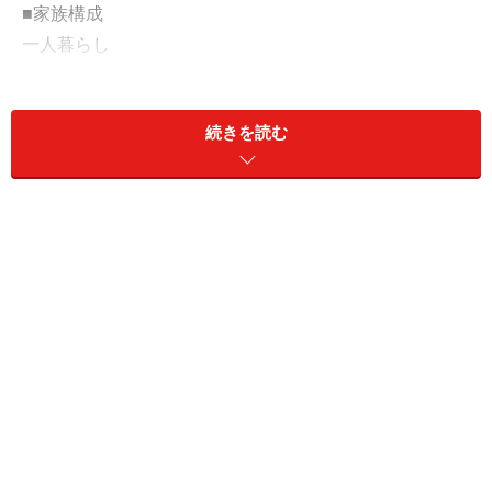
■家族構成
一人暮らし
■相談内容
続きを読む
昨年、私生活の悩みが原因でパニック障害になり、退職
して実家に帰りました。半年程療養生活をしていました
が、その間、不安感からとあるサイトにはまってしま
い、35万円程クレジットカードで使ってしまいました。
騙されたと気付いた時にはもう手遅れでした。本当に恥
ずかしいです。その後、病気が回復し、半年前に就職。
試用期間を経て、現在正社員として働いています。クレ
ジットカードのリボ払いがあと30万円程残っています。
一刻も早く返済したいのですが、貯金がありません。ど
うしたら早く返済できるでしょうか。また、借金完済
後、できれば転職したいと思っています。今の会社に就
職する時、かなり焦って就活したせいで、自分に全く合