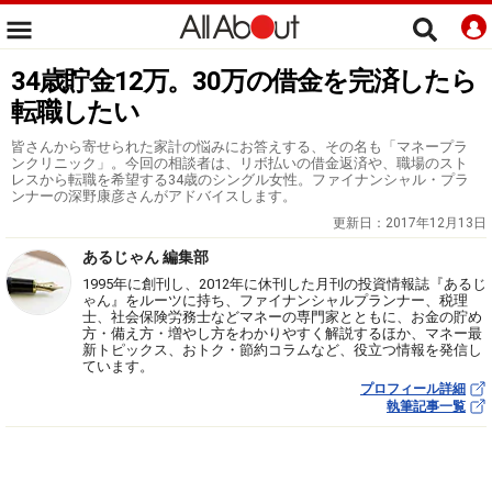
34歳貯金12万。30万の借金を完済したら
転職したい
皆さんから寄せられた家計の悩みにお答えする、その名も「マネープラ
ンクリニック」。今回の相談者は、リボ払いの借金返済や、職場のスト
レスから転職を希望する34歳のシングル女性。ファイナンシャル・プラ
ンナーの深野康彦さんがアドバイスします。
更新日：
2017年12月13日
あるじゃん 編集部
1995年に創刊し、2012年に休刊した月刊の投資情報誌『あるじ
ゃん』をルーツに持ち、ファイナンシャルプランナー、税理
士、社会保険労務士などマネーの専門家とともに、お金の貯め
方・備え方・増やし方をわかりやすく解説するほか、マネー最
新トピックス、おトク・節約コラムなど、役立つ情報を発信し
ています。
プロフィール詳細
執筆記事一覧