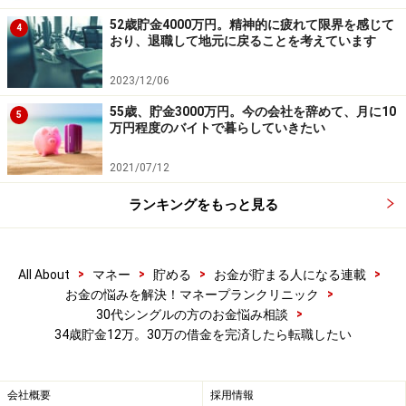
52歳貯金4000万円。精神的に疲れて限界を感じて
4
おり、退職して地元に戻ることを考えています
2023/12/06
55歳、貯金3000万円。今の会社を辞めて、月に10
5
万円程度のバイトで暮らしていきたい
2021/07/12
ランキングをもっと見る
>
>
>
>
All About
マネー
貯める
お金が貯まる人になる連載
>
お金の悩みを解決！マネープランクリニック
>
30代シングルの方のお金悩み相談
34歳貯金12万。30万の借金を完済したら転職したい
会社概要
採用情報