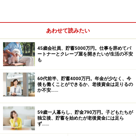
わない仕事をすることになってしまい、毎日ストレスが
多くて苦痛です。無職の状態が続くのが嫌で、病気も完
治しないまま焦って就職してしまいました。貯金が貯ま
ったら転職したいのですが、今の会社を辞めてしまった
あわせて読みたい
ら、年齢のこともあり、もう一度正社員で就職できる自
信がありません。今の会社で我慢して働き続けるべきな
45歳会社員、貯蓄5000万円。仕事を辞めてパ
ートナーとクレープ屋を開きたいが生活の不安
のか、転職するとしたら、いくらぐらい貯めればいいの
も
か教えて頂きたいです。
60代前半、貯蓄4000万円。年金が少なく、今
■家計収支データ
後も働くことができるか、老後資金は足りるの
か不安……
「紫陽花」さんの家計収支データ
59歳一人暮らし、貯金790万円。子どもたちが
独立後、貯蓄を始めたが老後資金には足ら
ず……
■家計収支データ補足