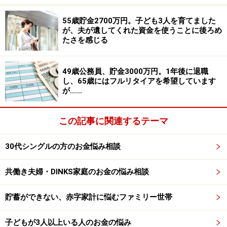
55歳貯金2700万円。子ども3人を育てました
アドバイスの詳細はこちら＞＞
が、夫が遺してくれた資金を使うことに後ろめ
たさを感じる
※記事内容は執筆時点のものです。最新の内容をご確認くださ
い。
49歳公務員、貯金3000万円。1年後に退職
本記事の内容は一般的な情報提供を目的としており、特定の金融
し、65歳にはフルリタイアを希望しています
商品や投資行動を推奨するものではありません。
が……
投資や資産運用に関する最終的なご判断はご自身の責任において
行ってください。
掲載情報の正確性・完全性については十分に配慮しております
この記事に関連するテーマ
が、その内容を保証するものではなく、これに基づく損失・損害
などについて当社は一切の責任を負いません。
最新の情報や詳細については、必ず各金融機関やサービス提供者
30代シングルの方のお金悩み相談
の公式情報をご確認ください。
共働き夫婦・DINKS家庭のお金の悩み相談
次のページへ
1
/
2
貯蓄ができない、赤字家計に悩むファミリー世帯
子どもが3人以上いる人のお金の悩み