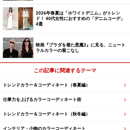
イレクトに伝わるため、好悪の感情と結びつきやすいと
いう特性があります。「プルースト効果」といって、あ
2026年春夏は「ホワイトデニム」がトレン
る特定のにおいから、それにまつわる過去の記憶が呼び
ド！ 40代女性におすすめの「デニムコーデ」
4選
覚まされる心理現象が起きることもあります。
難しいのは、たとえ臭いと感じても、相手に指摘しにく
映画『プラダを着た悪魔2』に見る、ニュート
い、というところです。
とくに職場におけるスメハラ
ラルカラーの着こなし
は、注意することがハラスメントになる恐れがあると考
える人もいるため、
自分が加害者であることを自覚して
この記事に関連するテーマ
いない人は意外に多いようです。
トレンドカラー＆コーディネート（春夏編）
嗅覚は色にだまされる !?
仕事力を上げるカラーコーディネート術
トレンドカラー＆コーディネート（秋冬編）
インテリア・小物のカラーコーディネート