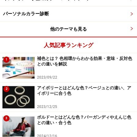
柔軟剤の香りがお部屋に充満すると、嗅覚がマヒしてきます
パーソナルカラー診断
柔軟剤は、お洗濯のときに衣類に香りをつけます。洗濯
物を部屋干しすると、柔軟剤の香りがお部屋に充満しま
他のテーマも見る
す。嗅覚がマヒしてくると、柔軟剤の量が増えます。そ
うなると、自分にとって心地よい香りでも、周囲の人に
人気記事ランキング
とってはにおいが強すぎるということが起きてきます。
補色とは？ 色相環からわかる効果・意味・反対色
1
との違いを解説
2023/09/22
香水は香りの濃度に合わせて、液色に濃淡をつけています
アイボリーとはどんな色？ベージュとの違い、ア
2
イボリーに合う色
香水は、香りの濃度が高いパルファンは液色が濃く、濃
度が低いオーデコロンは淡い液色をしています。液色の
2023/12/25
濃淡は、香りの濃淡と直感的に結びつきます。
私たちは
ボルドーとはどんな色？バーガンディやえんじ色
3
強い香りを嗅ぐと、無意識に濃い色を連想します。反対
との違い・合う色
に、淡い色の香水は、軽やかな香りを連想させます。
液
2024/12/16