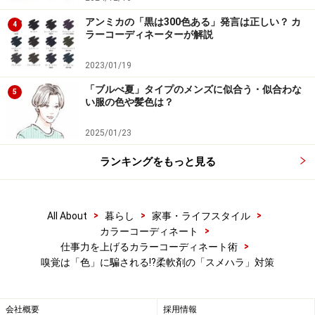
色に濃淡をつけるのは、香りの濃度を視覚的に表現し、
香りをつけすぎないようにするための工夫でもあるので
アンミカの「黒は300色ある」発言は正しい？ カ
4
ラーコーディネーターが解説
す。
2023/01/19
「ブルべ夏」タイプのメンズに似合う・似合わな
5
柔軟剤のパッケージの「色」も、購入の決
い服の色や髪色は？
め手になりうる
2025/01/23
柔軟剤を買うとき、パッケージが決め手になることもあ
ランキングをもっと見る
るのではないでしょうか。ドラッグストアには香りのサ
ンプルが置かれることもありますが、ネット通販を利用
する人も増えています。製品の認識には、香りよりも視
>
>
>
All About
暮らし
家事・ライフスタイル
覚の方が大きな影響を与えるため、香りを嗅がなくて
>
カラーコーディネート
も、パッケージの色やデザインから、直感で好みの香り
>
仕事力を上げるカラーコーディネート術
嗅覚は「色」に騙される!?柔軟剤の「スメハラ」対策
を選ぶこともできるのです。
現在、大手メーカーが販売する製品のうち、香りづけ効
会社概要
採用情報