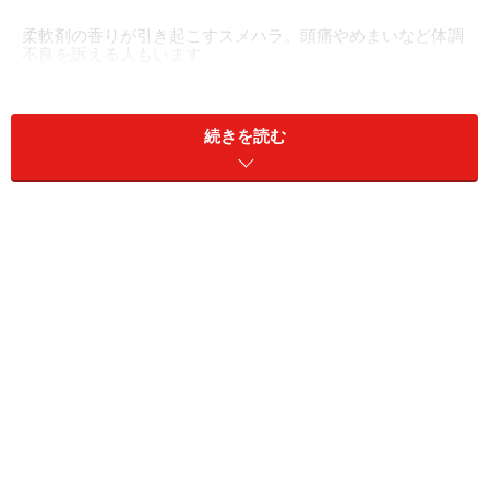
柔軟剤の香りが引き起こすスメハラ。頭痛やめまいなど体調
不良を訴える人もいます
「スメルハラスメント」、略して「スメハラ」とは、に
おいで周囲の人に不快な思いをさせること。主な原因は
続きを読む
口臭や、汗の臭い・加齢臭などの体臭です。最近では消
臭効果に優れた製品もいろいろと開発されており、対策
グッズを利用する人も増えてきました。
その一方で近年、
柔軟剤や衣類の香りづけ製品などの、
いわゆる「良いにおい」とされるものによって頭痛やめ
まい、吐き気といった体調不良を訴える人が増えていま
す。
スメハラは新しい局面を迎えている、といえるでし
ょう。