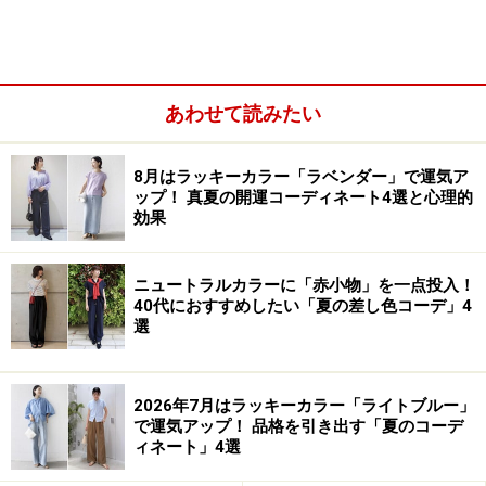
あわせて読みたい
8月はラッキーカラー「ラベンダー」で運気ア
ップ！ 真夏の開運コーディネート4選と心理的
効果
ニュートラルカラーに「赤小物」を一点投入！
「スメハラ」の加害者はあなたかも？
40代におすすめしたい「夏の差し色コーデ」4
選
パワハラは、地位や人間関係の優位性を背景に引き起こ
されるため、加害者になりうる人はある程度限定されま
す。また、喫煙者が非喫煙者に対してタバコの害を与え
2026年7月はラッキーカラー「ライトブルー」
で運気アップ！ 品格を引き出す「夏のコーデ
るスモハラ（スモークハラスメント）は、加害者と被害
ィネート」4選
者がはっきりと分かれます。