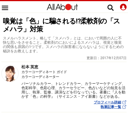
嗅覚は「色」に騙される!?柔軟剤の「ス
メハラ」対策
スメルハラスメント、略して「スメハラ」とは、においで周囲の人に不
快な思いをさせること。柔軟剤のにおいによるスメハラは、視覚と嗅覚
の関係も原因の1つです。スメハラの加害者にならないようにするための
秘訣をお教えします。
更新日：
2017年12月07日
松本 英恵
カラーコーディネート ガイド
カラーコーディネーター
パーソナルカラー、トレンドカラー、カラーマーケティング、
色彩科学、色彩心理、カラーセラピー、色占いなどの知見を活
用し、執筆、監修、講演などを行なっている。著書に『人を動
かす「色」の科学』（サイエンス・アイ新書）などがある。
プロフィール詳細
執筆記事一覧