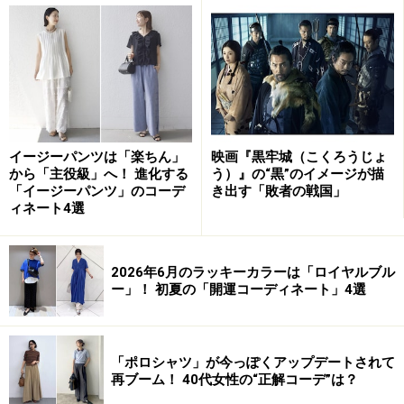
一方、スメハラは、男性が加害者となるケースが多いと
思われがちですが、
実は女性が加害者となるケースも多
いのです。
誰もが加害者になる可能性を秘めています。
イージーパンツは「楽ちん」
映画『黒牢城（こくろうじょ
から「主役級」へ！ 進化する
う）』の“黒”のイメージが描
「イージーパンツ」のコーデ
き出す「敗者の戦国」
スメハラの加害者は男性とは限りません。女性が男性のにお
ィネート4選
いに敏感なように、男性も女性のにおいに敏感なのです
なぜなら、においの感じ方は主観的で、個人差があるか
2026年6月のラッキーカラーは「ロイヤルブル
らです。女性が男性のにおいに敏感なように、男性も女
ー」！ 初夏の「開運コーディネート」4選
性のにおいに敏感なのです。女性にとって好ましいにお
いであっても、男性は臭いと感じることがあります。
「ポロシャツ」が今っぽくアップデートされて
再ブーム！ 40代女性の“正解コーデ”は？
また、嗅覚は本能・感情の脳と呼ばれる大脳辺縁系へダ