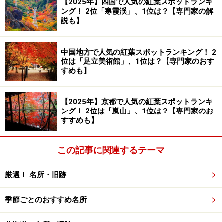
【2025年】四国で人気の紅葉スポットランキ
う山間のルート
ング！ 2位「寒霞渓」、1位は？【専門家の解
説も】
西の鯖街道：（若狭）高浜から知井、鷹峯（たかが
みね）を経て京へ向かう山間のルート
中国地方で人気の紅葉スポットランキング！ 2
この3ルートのうち「西の鯖街道」が美山を通ってお
位は「足立美術館」、1位は？【専門家のおす
すめも】
り、往来する人々で賑わいました。
【2025年】京都で人気の紅葉スポットランキ
ング！ 2位は「嵐山」、1位は？【専門家のお
紅葉が美しい、美山の茅葺き屋根の家が並ぶ風景。春の桜、
すすめも】
夏の新緑、冬の雪に覆われる風景も素敵です（2011年11月
27日撮影）
この記事に関連するテーマ
明治時代に入り、交通の近代化で全国に鉄道網の整備が
進みましたが、美山周辺は鉄道から離れていたこともあ
厳選！ 名所・旧跡
り、時代の流れとは異なるスピードで時を刻んでいきま
した。その結果、昔ながらの茅葺き屋根の家が固まって
季節ごとのおすすめ名所
残るという貴重な風景が現在まで引き継がれます。