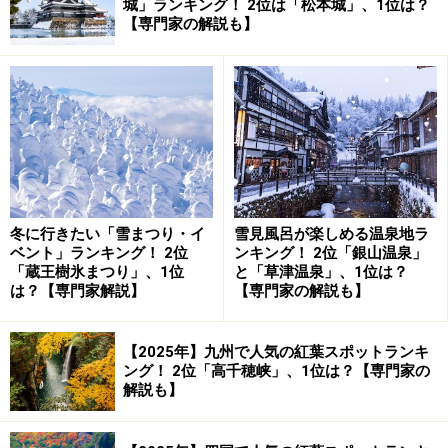
城」ランキング！ 2位は「松本城」、1位は？
懐かしい風景が見られる貴重なスポット、
【専門家の解説も】
美山かやぶきの里
茅葺き屋根の家が立ち並ぶ美山かやぶきの里。国内でも数少
なくなった貴重な風景です（2011年11月27日撮影）
美山かやぶきの里
（
Yahoo! 地図情報
）は、京都府の北部
に位置する南丹市美山町にあります。京都府とは言って
冬に行きたい「雪まつり・イ
雪見風呂が楽しめる温泉地ラ
ベント」ランキング！ 2位
ンキング！ 2位「銀山温泉」
も、福井県との県境が近い山間の地です。
「蔵王樹氷まつり」、1位
と「草津温泉」、1位は？
は？【専門家解説】
【専門家の解説も】
その昔、若狭湾で採れた鯖を京の都へ運ぶ「鯖街道」と
呼ばれる街道が整備されました。
【2025年】九州で人気の紅葉スポットランキ
ング！ 2位「高千穂峡」、1位は？【専門家の
九里半街道：小浜から（近江）今津を経て琵琶湖を
解説も】
渡り、大津から京へ向かうルート
東の鯖街道：小浜から花背峠、鞍馬を経て京へ向か