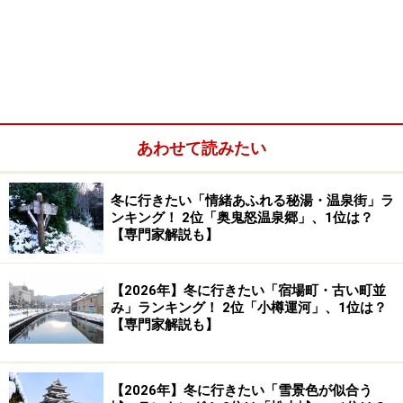
あわせて読みたい
茅葺き屋根の家が並ぶ里山をゆっくり散策しましょ
う
冬に行きたい「情緒あふれる秘湯・温泉街」ラ
ンキング！ 2位「奥鬼怒温泉郷」、1位は？
おいしい特産品に要注目！道の駅にも立ち寄ってみ
【専門家解説も】
ましょう
運行日限定の観光周遊バス利用が便利
【2026年】冬に行きたい「宿場町・古い町並
み」ランキング！ 2位「小樽運河」、1位は？
美山かやぶきの里へのアクセス
【専門家解説も】
【2026年】冬に行きたい「雪景色が似合う