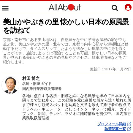
美山かやぶきの里 懐かしい日本の原風景
を訪ねて
京都・南丹市にある美山地区は、自然豊かな中に茅葺き屋根の家が立ち
並ぶ街。美山かやぶきの里・北村では、京都市内中心部から2時間ほど移
動するだけで、タイムスリップしたような懐かしい風景の中に身を置く
ことができ、施設によっては宿泊することも可能。懐かしい日本の原風
景が見られる美山かやぶきの里の見所やアクセス、駐車場情報などをご
紹介します。
更新日：
2017年11月22日
村田 博之
名所・旧跡 ガイド
国内旅行業務取扱管理者
各地に点在する名所・旧跡と絵になる風景を求めて日本国内を
隅々まで訪ね歩く。 この経験を元に身近な所から遠く離れた所
まで様々な観光スポットを写真と文章を添えて旅行者の視点で
トラベル・キュレーターとしてインターネットで紹介。 ガイド
ブック、新聞、テレビ、ラジオに随時情報を提供中。 国内旅行
業務取扱管理者
プロフィール詳細
執筆記事一覧