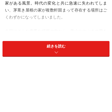
家がある風景。時代の変化と共に急速に失われてしま
い、茅葺き屋根の家が複数軒固まって存在する場所はご
くわずかになってしまいました。
今回はそんな貴重な場所の中から、美山かやぶきの里を
ご紹介します。京都市内中心部から2時間ほど移動する
だけで、懐かしさを感じる素敵な風景を見ることができ
続きを読む
ますよ。
＜目次＞
懐かしい風景が見られる貴重なスポット、美山かや
ぶきの里