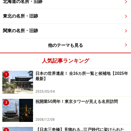
北海道の名所・旧跡
茅葺き屋根の家が固まって残る名所としては、世界文化
遺産にも登録された
白川郷
（岐阜県）や
五箇山
（富山
東北の名所・旧跡
県）が良く知られていますが、美山も1993年には国の重
関東の名所・旧跡
要伝統的建造物群保護地区に指定され、この風景を一目
見ようとたくさんの方が訪れるようになりました。
他のテーマも見る
2008年には「美山かやぶき由良里街道」として、国土交
人気記事ランキング
通省が制定した
日本風景街道の一つに登録
されていま
す。
日本の世界遺産！ 全26カ所一覧と候補地【2025年
1
最新】
2025/05/04
祝開業50周年！東京タワーが見える名所訪問
2
茅葺き屋根の家が並ぶ里山をゆっくり散策
しましょう
2008/12/08
【日本三奇橋】見惚れる…江戸時代に架けられた
3