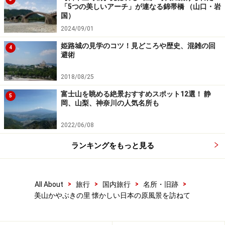
「5つの美しいアーチ」が連なる錦帯橋 （山口・岩
国）
実際に民家として今も使われていることが多い美山の茅葺き
2024/09/01
屋根の家（2011年11月27日撮影）
姫路城の見学のコツ！見どころや歴史、混雑の回
4
避術
それでは、茅葺き屋根の家が集まる美山かやぶきの里に
出かけてみましょう。
2018/08/25
富士山を眺める絶景おすすめスポット12選！ 静
5
岡、山梨、神奈川の人気名所も
点在する茅葺き屋根の家の分布がわかる絵地図（2011年11月
2022/06/08
27日撮影）
ランキングをもっと見る
茅葺き屋根の家は美山町内に点在していますが、複数軒
が同じ地区に固まっている場所は、知井地区の北集落と
呼ばれる所。50軒の家のうち、実に30軒以上が茅葺き屋
>
>
>
>
All About
旅行
国内旅行
名所・旧跡
根の家です。
美山かやぶきの里 懐かしい日本の原風景を訪ねて