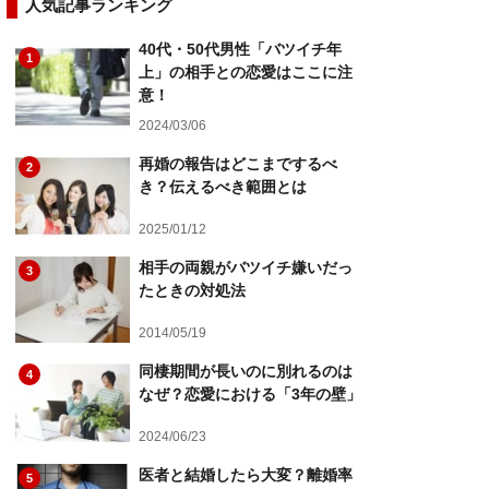
人気記事ランキング
40代・50代男性「バツイチ年
1
上」の相手との恋愛はここに注
意！
2024/03/06
再婚の報告はどこまでするべ
2
き？伝えるべき範囲とは
2025/01/12
相手の両親がバツイチ嫌いだっ
3
たときの対処法
2014/05/19
同棲期間が長いのに別れるのは
4
なぜ？恋愛における「3年の壁」
2024/06/23
医者と結婚したら大変？離婚率
5