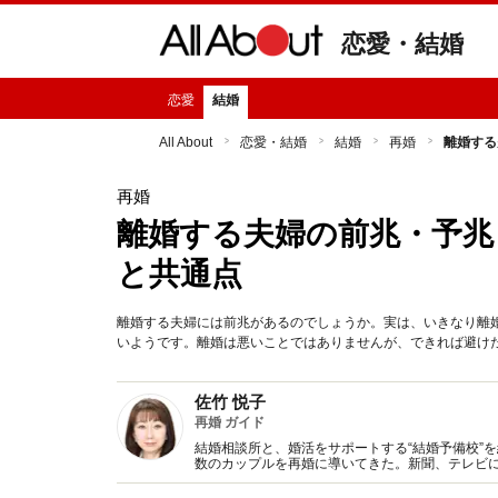
恋愛・結婚
恋愛
結婚
All About
恋愛・結婚
結婚
再婚
離婚する
再婚
離婚する夫婦の前兆・予兆
と共通点
離婚する夫婦には前兆があるのでしょうか。実は、いきなり離
いようです。離婚は悪いことではありませんが、できれば避け
佐竹 悦子
再婚 ガイド
結婚相談所と、婚活をサポートする“結婚予備校”を
数のカップルを再婚に導いてきた。新聞、テレビ
とも。