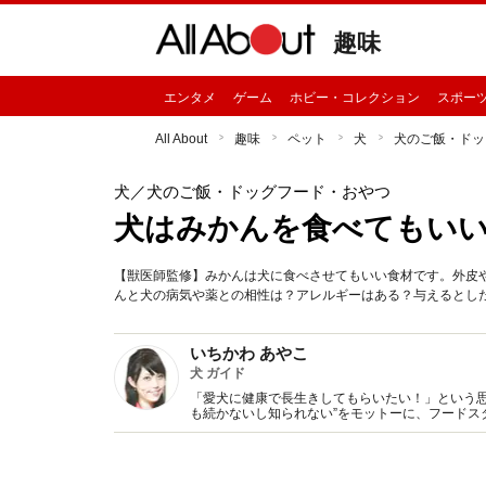
趣味
エンタメ
ゲーム
ホビー・コレクション
スポー
All About
趣味
ペット
犬
犬のご飯・ドッ
犬
／犬のご飯・ドッグフード・おやつ
犬はみかんを食べてもい
【獣医師監修】みかんは犬に食べさせてもいい食材です。外皮
んと犬の病気や薬との相性は？アレルギーはある？与えるとし
いちかわ あやこ
犬 ガイド
「愛犬に健康で長生きしてもらいたい！」という思
も続かないし知られない”をモットーに、フードス
でオシャレに見せる伝え方が人気。