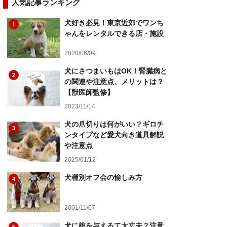
人気記事ランキング
犬好き必見！東京近郊でワンち
1
ゃんをレンタルできる店・施設
2020/06/09
犬にさつまいもはOK！腎臓病と
2
の関連や注意点、メリットは？
【獣医師監修】
2023/11/14
犬の爪切りは何がいい？ギロチ
3
ンタイプなど愛犬向き道具解説
や注意点
2025/01/12
犬種別オフ会の愉しみ方
4
2001/11/07
犬に桃を与えるて大丈夫？注意