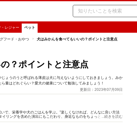
ツ・レジャー
ペット
グフード・おやつ
犬はみかんを食べてもいいの？ポイントと注意点
いの？ポイントと注意点
やじょうのうと呼ばれる薄皮は犬に与えないようにしておきましょう。みか
たら量はどれぐらい？愛犬の健康について勉強してみましょう！
更新日：2023年07月09日
いで、栄養学や犬のごはんを学ぶ。”楽しくなければ、どんなに良い方法
タイリングを含めた演出にもこだわり、身近なものをちょっとのアイデア
...続きを読む