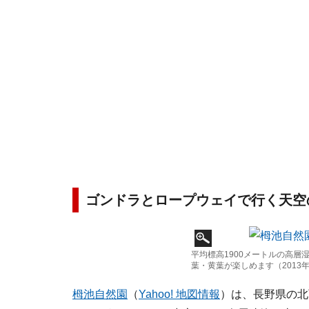
ゴンドラとロープウェイで行く天空
平均標高1900メートルの高
葉・黄葉が楽しめます（2013年
栂池自然園
（
Yahoo! 地図情報
）は、長野県の北