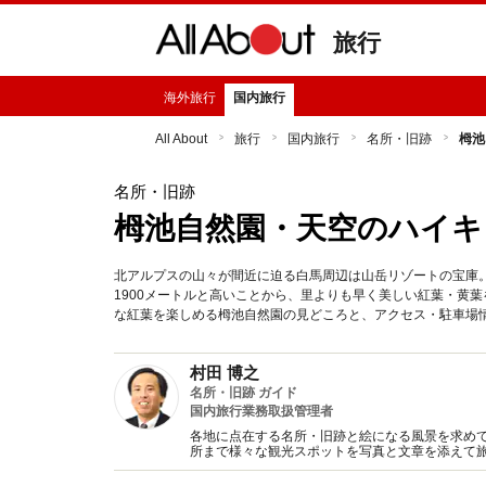
旅行
海外旅行
国内旅行
All About
旅行
国内旅行
名所・旧跡
栂池
名所・旧跡
栂池自然園・天空のハイキ
北アルプスの山々が間近に迫る白馬周辺は山岳リゾートの宝庫
1900メートルと高いことから、里よりも早く美しい紅葉・黄
な紅葉を楽しめる栂池自然園の見どころと、アクセス・駐車場
村田 博之
名所・旧跡 ガイド
国内旅行業務取扱管理者
各地に点在する名所・旧跡と絵になる風景を求めて
所まで様々な観光スポットを写真と文章を添えて旅
イドブック、新聞、テレビ、ラジオに随時情報を提