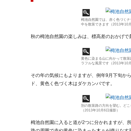
栂池自然園では、赤く色づくナ
中を散策できます（2013年10
秋の栂池自然園の楽しみは、標高差のおかげで
黄色に染まる山に向かって散策
ラフルな風景です（2013年10
その年の気候にもよりますが、例年9月下旬から
ド、黄色く色づく木はダケカンバです。
別の散策路の方向を望む。どこ
（2013年10月6日撮影）
栂池自然園に入ると道が2つに分かれますが、
路の周囲で赤や黄色に染まった木々が織りなす