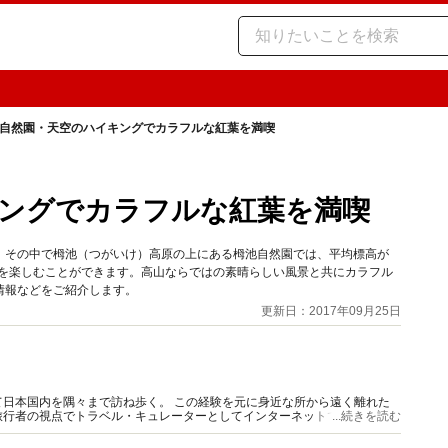
自然園・天空のハイキングでカラフルな紅葉を満喫
ングでカラフルな紅葉を満喫
。その中で栂池（つがいけ）高原の上にある栂池自然園では、平均標高が
葉を楽しむことができます。高山ならではの素晴らしい風景と共にカラフル
情報などをご紹介します。
更新日：2017年09月25日
日本国内を隅々まで訪ね歩く。 この経験を元に身近な所から遠く離れた
行者の視点でトラベル・キュレーターとしてインターネットで紹介。 ガ
...続きを読む
供中。 国内旅行業務取扱管理者