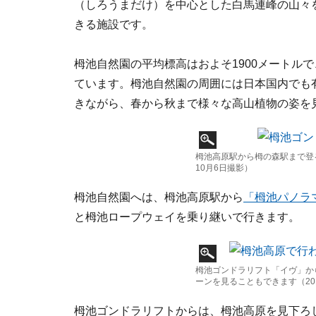
（しろうまだけ）を中心とした白馬連峰の山々
きる施設です。
栂池自然園の平均標高はおよそ1900メートルで
ています。栂池自然園の周囲には日本国内でも
きながら、春から秋まで様々な高山植物の姿を
栂池高原駅から栂の森駅まで登
10月6日撮影）
栂池自然園へは、栂池高原駅から
「栂池パノラ
と栂池ロープウェイを乗り継いで行きます。
栂池ゴンドラリフト「イヴ」か
ーンを見ることもできます（201
栂池ゴンドラリフトからは、栂池高原を見下ろ