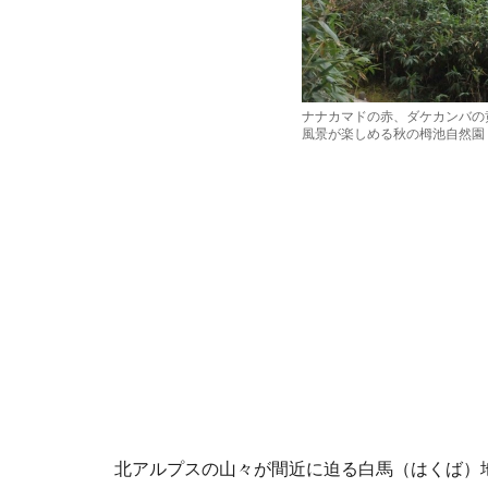
ナナカマドの赤、ダケカンバの
風景が楽しめる秋の栂池自然園（
北アルプスの山々が間近に迫る白馬（はくば）