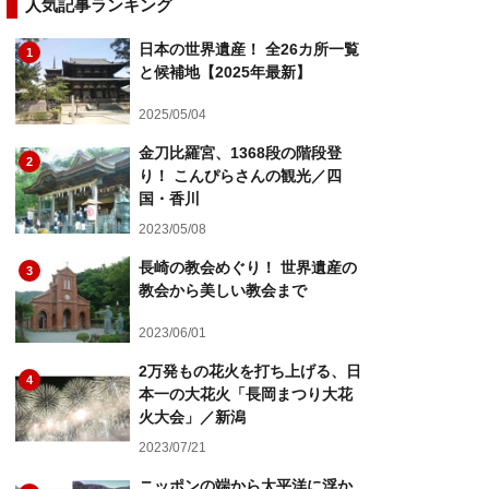
人気記事ランキング
日本の世界遺産！ 全26カ所一覧
1
と候補地【2025年最新】
2025/05/04
金刀比羅宮、1368段の階段登
2
り！ こんぴらさんの観光／四
国・香川
2023/05/08
長崎の教会めぐり！ 世界遺産の
3
教会から美しい教会まで
2023/06/01
2万発もの花火を打ち上げる、日
4
本一の大花火「長岡まつり大花
火大会」／新潟
2023/07/21
ニッポンの端から太平洋に浮か