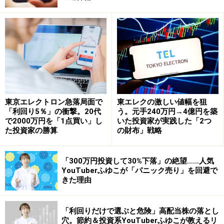
世界首位級で、次期iPhoneにも欠かせない部品です。ス
マホ以外にも、IoT（モノのインターネット）、高速・
大容量の次世代通信規格である5Gなどにも多く使われま
す。
■ソニー <6758>
画像センサーで世界トップシェアを誇ります。同社の
東京エレクトロン急落局面で
東エレクの激しい値幅を狙
CMOSイメージセンサーは、遠くのもの、暗がりの中で
「利回り5％」の衝撃。20代
う。元手240万円→4億円を築
で2000万円を「1点買い」し
いた投資家が実践した「2つ
も反応。スマホのデュアルカメラ（複数搭載カメラ）や
た投資家の勝算
の財布」戦略
センシング機能化で、高性能製品の需要が高まっていま
す。センサーは、自動運転などにも欠かせません。
「300万円投資して30%下落」の絶望……人気
YouTuberふゆこが「パニック売り」を回避で
■フォスター電機 <6794>
きた理由
音響用スピーカー部品・製品の専業メーカー。iPhoneに
はヘッドセット（マイク一体型のイヤホン）を供給して
「利回りだけで選ぶと危険」高配当株の落とし
穴。節約＆投資系YouTuberふゆこが教えるリ
います。ダウンロードした音楽を良い音で聴くのに必要