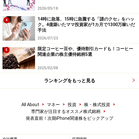
商品や投資行動を推奨するものではありません。
2026/05/18
投資や資産運用に関する最終的なご判断はご自身の責任において
行ってください。
14時に急落、15時に急騰する「謎のクセ」をハッ
4
掲載情報の正確性・完全性については十分に配慮しております
ク。4億築いたママ投資家が1カ月で1300万稼いだ
が、その内容を保証するものではなく、これに基づく損失・損害
手法
などについて当社は一切の責任を負いません。
2026/07/23
最新の情報や詳細については、必ず各金融機関やサービス提供者
の公式情報をご確認ください。
限定コーヒー豆や、優待割引カードも！コーヒー
5
関連企業の株主優待銘柄5選
【編集部からのお知らせ】
・「家計」について、
アンケート（2026/8/31まで）
を実施
2025/02/08
中です！
※抽選で20名にAmazonギフト券1000円分プレゼント
ランキングをもっと見る
※謝礼付きの限定アンケートやモニター企画に参加が可能に
なります
>
>
>
>
All About
マネー
投資
株・株式投資
>
専門家が注目するオススメ株式銘柄
発表直前！次期iPhone関連株をピックアップ