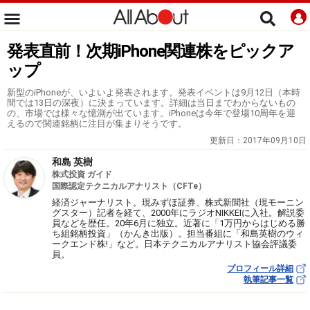
発表直前！次期iPhone関連株をピックア
ップ
新型のiPhoneが、いよいよ発表されます。発表イベントは9月12日（本時
間では13日の深夜）に決まっています。詳細は当日までわからないもの
の、市場では様々な憶測が出ています。iPhoneは今年で登場10周年を迎
えるので関連銘柄に注目が集まりそうです。
更新日：
2017年09月10日
和島 英樹
株式投資 ガイド
国際認定テクニカルアナリスト（CFTe）
経済ジャーナリスト。現みずほ証券、株式新聞社（現モーニン
グスター）記者を経て、2000年にラジオNIKKEIに入社。解説委
員などを歴任。20年6月に独立。近著に「1万円からはじめる勝
ち組銘柄投資」（かんき出版）。担当番組に「和島英樹のウィ
ークエンド株!」など。日本テクニカルアナリスト協会評議委
員。
プロフィール詳細
執筆記事一覧