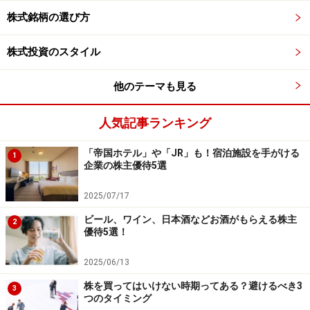
ません。
株式銘柄の選び方
株式投資のスタイル
■ブイ・テクノロジー <7717>
有機ＥＬの製造装置や、検査装置を手がけています。ア
他のテーマも見る
ップル社と直接取引があるわけではありませんが、
iPhoneに有機ELが搭載されることで、市場の広がりが期
人気記事ランキング
待されます。
「帝国ホテル」や「JR」も！宿泊施設を手がける
1
企業の株主優待5選
【関連記事】
2025/07/17
構造改革で成長ステージに立つパナソニックに注目
ビール、ワイン、日本酒などお酒がもらえる株主
構造改革が実ったソニーに注目！
2
優待5選！
電気自動車（EV）関連銘柄の人気が加速！注目は
2025/06/13
※記事内容は執筆時点のものです。最新の内容をご確認くださ
株を買ってはいけない時期ってある？避けるべき3
3
い。
つのタイミング
本記事の内容は一般的な情報提供を目的としており、特定の金融