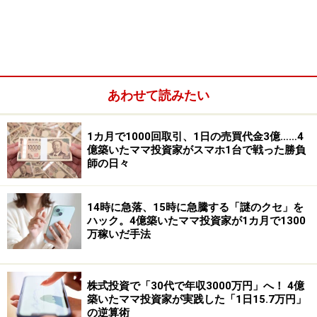
あわせて読みたい
■アルプス電気 <6770>
iPhoneで手振れ補正機器、地磁気センサーなどを担当し
1カ月で1000回取引、1日の売買代金3億……4
億築いたママ投資家がスマホ1台で戦った勝負
ていると見られます。同社の精密センサーは同業他社に
師の日々
優位性があるものが多く、アンドロイドタイプの機器に
も部品を供給しています。アップル社への売上比率が高
14時に急落、15時に急騰する「謎のクセ」を
いと見られ、販売が好調なら同社の業績も伸びることに
ハック。4億築いたママ投資家が1カ月で1300
万稼いだ手法
なるそうです。
■村田製作所 <6981>
株式投資で「30代で年収3000万円」へ！ 4億
スマートフォン向けのセラミックコンデンサを取り扱っ
築いたママ投資家が実践した「1日15.7万円」
の逆算術
ています。通信モジュールに使われるコンデンサーでは