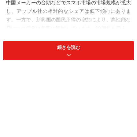
中国メーカーの台頭などでスマホ市場の市場規模が拡大
し、アップル社の相対的なシェアは低下傾向にありま
す。一方で、新興国の国民所得の増加により、高性能な
iPhoneの需要は着実に増加しています。10周年を迎え、
さらに注目度が高まることになりそうです。
続きを読む
アルプス、村田製、フォスター電など
そこで今回は、主なiPhone関連株をピックアップしま
す。