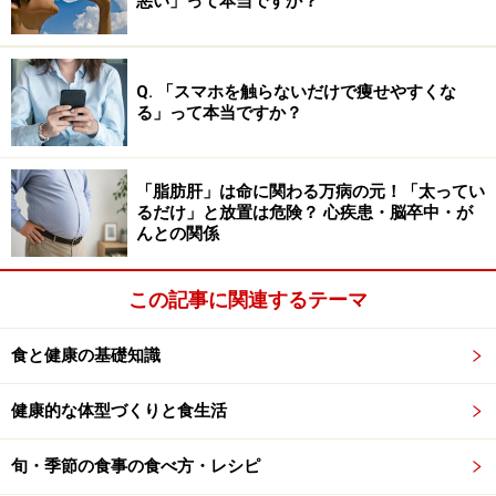
悪い」って本当ですか？
唾液コルチゾールが減少すること
唾液インスリンが増加すること
Q. 「スマホを触らないだけで痩せやすくな
食前では、唾液αアミラーゼが増加すること
る」って本当ですか？
末梢の体温が上昇すること
血液中のリンパ球数が増加すること
「脂肪肝」は命に関わる万病の元！「太ってい
るだけ」と放置は危険？ 心疾患・脳卒中・が
インターフェロン－γ産生が高まること
んとの関係
血圧や心拍がより安定すること
この記事に関連するテーマ
が分かったと報告されています。さらに、同論文の中
食と健康の基礎知識
で、「便秘症や下痢症が音楽療法で改善し、食生活が豊
かになった事例もたくさんあります」という記述が確認
健康的な体型づくりと食生活
できます。
旬・季節の食事の食べ方・レシピ
毎日、何気なく摂っている食事ですが、音楽を上手に使