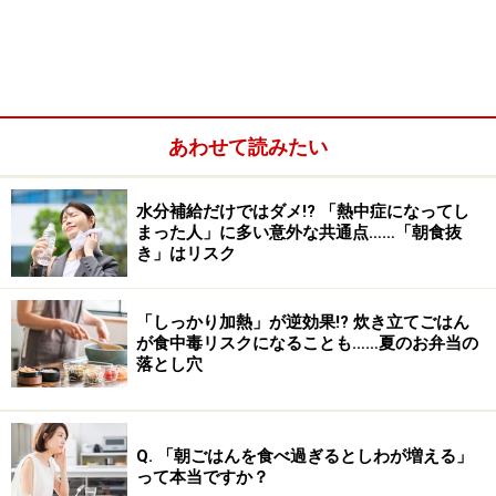
も大きく影響されるのです。
食環境で大きく影響を与える因子としては、「室内や皿
などの色」「室温」「明るさ」「におい」「音」「一緒
に食べる人」などがあります。「
空間の印象評価に及ぼ
あわせて読みたい
すBGM のジャンルと照明の光色の相互作用的影響
水分補給だけではダメ!? 「熱中症になってし
まった人」に多い意外な共通点……「朝食抜
き」はリスク
「しっかり加熱」が逆効果!? 炊き立てごはん
が食中毒リスクになることも……夏のお弁当の
落とし穴
Q. 「朝ごはんを食べ過ぎるとしわが増える」
って本当ですか？
」によると、空間の居心地を決める因子は「BGM」が最