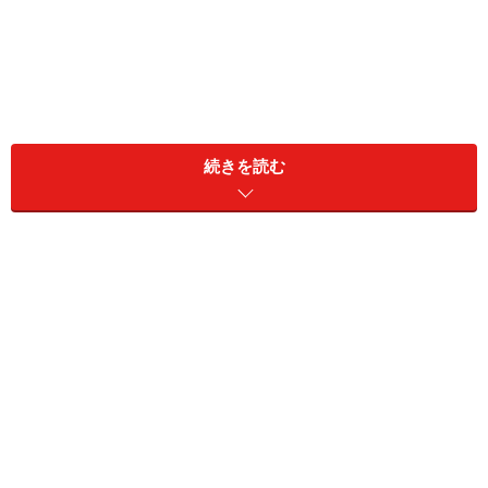
続きを読む
身体を動かして本能的に空腹を覚えた場合は、環境要因
など関係なく「生きるため」に食べるしかありません。
とにかく、食事にありつくことだけを考えているため、
環境要因による食欲の差はみられないかもしれません。
また、目の前に食事を出されて「おいしそうだな」と感
じる状態も、健康だからこそ起こる反応でしょう。こち
らに関しては、食環境によって食欲が左右されることが
あるかもしれません。
いずれにせよ、食欲は「食事と食べる人」との関係だけ
に留まりません。食事をどのような環境で食べるのかに