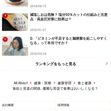
のかもしれませんね。
2024/06/10
減塩しおは危険？ 塩分50％カットの仕組みと注意
4
点・高血圧対策に効果は？
音楽で食欲増進！ 食卓に相応しい音楽の選
び方
2026/01/27
1人で食事するのであれば「好き」な音楽を選ぶことは
Q. 「ビタミンが不足すると脳梗塞を起こしやすく
5
なる」って本当ですか？
簡単ですが、複数が集まっての食事では好みが分かれま
す。もう一つ興味深い研究を紹介しましょう。
2026/03/24
ランキングをもっと見る
日本家政学会63回大会(2011年)でのセッション
で「騒が
しい洋楽」「穏やかな洋楽」「クラシック」「学生食堂
の録音」「BGMを使用しない」の5つを試したところ、
>
>
>
>
All About
健康・医療
健康管理
食と健康
「騒がしい洋楽」では食欲が下がったそうです。「クラ
食欲と音楽の関係…優雅な音楽で食事はおいしくなる？
シック」は「優和性（融和性または宥和性の間違いでは
ないかとも思いますが、原文のまま記します）」「高尚
会社概要
採用情報
性」が高く、「騒がしい音楽」では「優和性」が低かっ