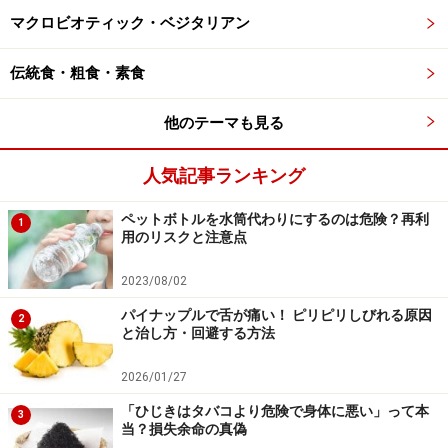
うと、より健康増進に役立つことができるかもしれませ
マクロビオティック・ベジタリアン
ん。
伝統食・粗食・素食
他のテーマも見る
「好きな音楽」を聞いているときに食べた
物も「好き」？
人気記事ランキング
次に、平成20年度日本調理科学会大会でされた別の研究
ペットボトルを水筒代わりにするのは危険？再利
1
についてもご紹介しましょう。「
食事環境の違いが食欲
用のリスクと注意点
等に及ぼす影響
」という調査研究です。女子大生による
アンケート調査で、好きな音楽を聴きながら食事をする
2023/08/02
と食欲が上がり、嫌いな音楽や日常の騒音の中ではおい
パイナップルで舌が痛い！ ピリピリしびれる原因
2
と治し方・回避する方法
しいと感じないという結果が出たというのです。
2026/01/27
好きな音楽を聴いて気分が高揚した状態は、脳では、そ
「ひじきはタバコより危険で身体に悪い」って本
3
こにあるものすべてが「好き」だと思うように錯覚する
当？損失余命の真偽