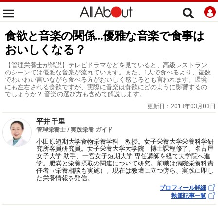
食欲と音楽の関係…優雅な音楽で食事は
おいしくなる？
【管理栄養士が解説】テレビドラマなどを見ていると、高級レストラン
のシーンでは優雅な音楽が流れています。また、1人で食べるより、複数
でわいわい言いながら食べる方がおいしく感じるとも言われます。環境
にも左右される食欲ですが、実際に音楽は食欲にどのように影響するの
でしょうか？ 音楽の選び方も含めて解説します。
更新日：
2018年03月03日
平井 千里
管理栄養士 / 実践栄養 ガイド
小田原短期大学食物栄養学科 教授。女子栄養大学栄養科学研
究所客員研究員。女子栄養大学大学院 博士課程修了。名古屋
女子大学 助手、一宮女子短期大学 専任講師を経て大学院へ進
学。肥満と栄養摂取の関連について研究。前職は病院栄養科責
任者（栄養相談も実施）。現在は教壇に立つ傍ら、実践に即し
た栄養情報を発信。
プロフィール詳細
執筆記事一覧