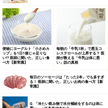
も効果的であるとしていることから、今回は、特に「音
楽」の食事に対する影響についてお話してみたいと思い
ます。
心身に影響を与える音楽の力……食欲への影
響は？
便秘にヨーグルト「小さめカ
毎朝の「牛乳1杯」で悪玉コ
ップ」を1日1個じゃ足りな
レステロールが上昇する？ 医
「
モーツアルトを聴いて免疫力を上げよう！
」という話
い!? 医師に聞いた、正しい食
師が教える「牛乳は体に悪
べ方【新常識】
い」説の真相
があります。モーツアルトの音楽を聴くと免疫力が上が
り、健康的に過ごせるというのです。「
未病改善におけ
る音楽療法 ―豊かな食生活を求めて―
」の中では、心地
毎日のソーセージは「たった2本」でも多すぎ
る！ 医師に聞いた、正しいお肉の食べ方【新
よい音楽を聴くと、
常識】
唾液分泌量が増加すること
Q. 「冷たい飲み物で水分補給をするのは体に
唾液IgAが増加すること