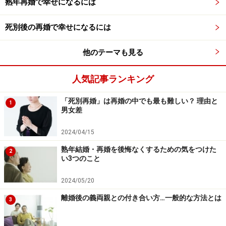
熟年再婚で幸せになるには
ただ、「浮気をした方が悪い」のは前提ですが、家に帰
死別後の再婚で幸せになるには
りたくないような夫婦関係になっていた場合、両方に原
他のテーマも見る
因があると考えられます。優しくしなかった、思いやり
が足りなかったなど、直接的な原因でなくてもです。そ
人気記事ランキング
ういった背景を踏まえると、喧嘩両成敗ではないです
が、一方的な被害者という意味合いではないため、慰謝
「死別再婚」は再婚の中でも最も難しい？ 理由と
1
料をそこまで高額に求められないということなのでしょ
男女差
うか。
2024/04/15
熟年結婚・再婚を後悔なくするための気をつけた
2
い3つのこと
浮気は直感でわかる。でも、すぐに責め立
2024/05/20
てないこと
離婚後の義両親との付き合い方…一般的な方法とは
3
浮気をしているかどうかの見極め方は、「なんか怪し