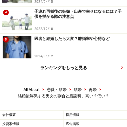
い」と思ったらほとんど正解だといっていいでしょう。
2024/04/15
証拠や根拠がなくても、「あれ？」と感じたら、浮気を
子連れ再婚後の妊娠・出産で幸せになるには？子
4
供を授かる際の注意点
している場合が多いのです。ピンと来て、証拠を集め始
めたらすぐに出てきた……なんて例はよくあります。
2022/12/18
医者と結婚したら大変？離婚率や心得など
5
いずれにしても、相手の浮気がわかったときに気をつけ
ることは、すぐに過剰に責め立てないことです。
2024/06/12
相手を一方的に攻撃して、たくさんの人を巻き込んでお
ランキングをもっと見る
おごとにしてしまうと、引き返すことができなくなりま
す。「冷静になってみるとやっぱり離婚をしたくない」
と思っても、手遅れになってしまうからです。気持ちの
>
>
>
>
All About
恋愛・結婚
結婚
再婚
結婚後浮気する男女の割合と慰謝料、高い？低い？
面はもちろんですし、経済的な問題で離婚すると自分が
苦しむことになるケースもあり、冷静に見極めることが
重要です。
会社概要
採用情報
投資家情報
広告掲載