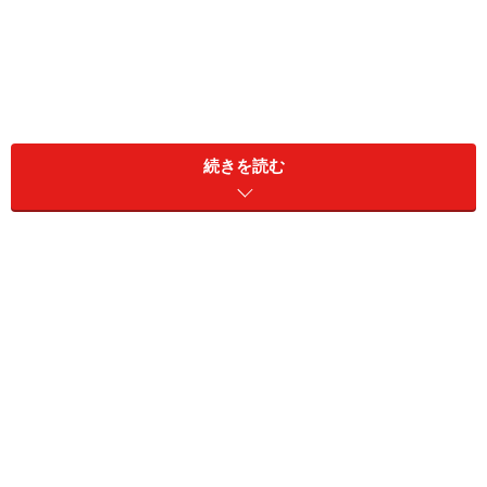
続きを読む
異性関係は離婚の理由トップ5に入る
結婚相談所で再婚相手を探している人に離婚の理由を聞
いてみると、相手の浮気の割合も多くなってきていま
す。2分に1組が離婚をするといわれるこの時代の背景に
は、浮気問題も大きく関係しているといっていいでしょ