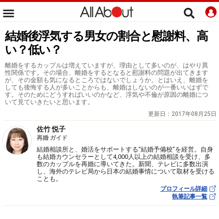
結婚後浮気する男女の割合と慰謝料、高
い？低い？
離婚をするカップルは増えていますが、理由として多いのが、はやり異
性関係です。その場合、離婚をするとなると慰謝料の問題が出てきます
が、その金額も気になるところではないでしょうか。とはいえ、離婚を
しても後悔する人が多いことからも、離婚はしないのが一番いいはずで
す。そのためにどうすればいいのかなど、浮気や不倫が原因の離婚につ
いて見ていきたいと思います。
更新日：
2017年08月25日
佐竹 悦子
再婚 ガイド
結婚相談所と、婚活をサポートする“結婚予備校”を経営。自身
も結婚カウンセラーとして4,000人以上の結婚相談を受け、多
数のカップルを再婚に導いてきた。新聞、テレビに多数出演
し、海外のテレビ局から日本の結婚事情について取材を受ける
ことも。
プロフィール詳細
執筆記事一覧