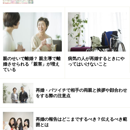
1位 性格が合わない
2位 異性関係
3位 精神的に虐待する
4位 家族や親族との折り合いが悪い
5位 性的不調和
親のせいで離婚？ 親主導で離
病気の人が再婚するときにや
■女性からの申し立て
婚させられる「親害」が増え
ってはいけないこと
1位 性格が合わない
ている
2位 暴力をふるう
3位 精神的に虐待する
再婚・バツイチで相手の両親と挨拶や顔合わせ
4位 生活費を渡さない
をする際の注意点
5位 異性関係
このように異性関係、つまり浮気や不倫は離婚の理由と
再婚の報告はどこまでするべき？伝えるべき範
して男女ともにトップ5に入ってきています。それだけ
囲とは