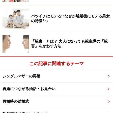
多くの離婚に関係していることですし、相手にとっては
許すのが難しいことなのだとわかります。
バツイチはモテる⁉︎なぜか離婚後にモテる男女
の特徴5つ
離婚の慰謝料は200万円程度
「親害」とは？ 大人になっても親主導の「親
害」をかわす方法
浮気が原因で離婚をしたとき、気になるのは慰謝料だと
思います。子どもの人数や婚姻歴にもよりますが、だい
たい200万円程度だと思っていいでしょう。
この記事に関連するテーマ
シングルマザーの再婚
この金額が多いか少ないかは人ぞれぞれ感じ方が違うで
しょうけれど、恐らく「意外と少ない」と思う人が多い
再婚につながる婚活・お見合い
のではないでしょうか。不倫や浮気で相手に裏切られた
ら、相手からすべての財産を奪い取り、破滅させたいと
再婚時の結婚式
思うかもしれませんが、数年で返せる程度の金額だと思
うとやりきれない部分も……。