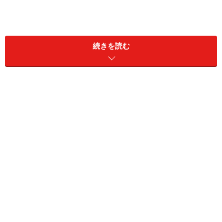
続きを読む
お店で飲む「生ビール」と、瓶や缶の「生
ビール」は違う？
一部のビールを除いて、お店の生ビールと瓶・缶のビールは
基本的に同じもの
一部のビールを除いて、基本的に樽と瓶や缶の中身は同
じものです。業務用の樽に入れて、そこからサーバーを
通じてグラスに注がれるか、瓶や缶に詰められて、それ
を自分でグラスに注ぐかの違いです。ただし、これは樽
や瓶、缶に詰められた直後のお話で、この先からビール
に違いが出てきます。