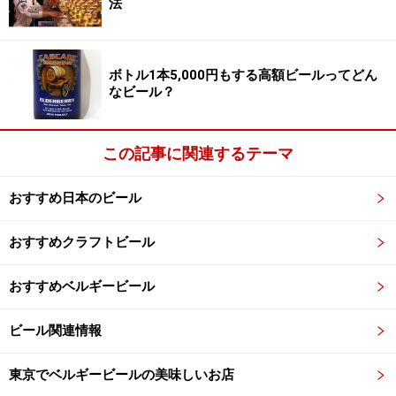
法
Elderberry Northwest Sour Ale（エルダーベリーノースウエ
ストサワーエール）のボトルとコルク
ボトル1本5,000円もする高額ビールってどん
ボトルはシャンパンのようにコルクで栓がしてあり、底
なビール？
にはくぼみがあります。賞味期限はなんと2027年でし
た。東京オリンピックの次の次のオリンピックが間近に
この記事に関連するテーマ
控えても飲めるんですね。もちろん、その期間もボトル
内で熟成が進むので、今日飲むのと5年後に飲むのでは
おすすめ日本のビール
味が変わっているはずです。いつ楽しむのかはあなた次
第、育てる楽しみもあります。
おすすめクラフトビール
おすすめベルギービール
ビール関連情報
1本5,000円のビールの味は？
東京でベルギービールの美味しいお店