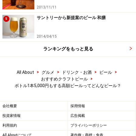
日本にも時間をかけて造られた高価なビールがありま
2013/11/11
す。中でも高価なのは、那須高原ビールの「
ナインテイ
サントリーから新提案のビール 和膳
ルドフォックス1999年
」です。1999年に醸造されたビー
5
ルで、ボトルは特製の木箱に入っています。現在の価格
は500mlで12,000円となっています。よなよなエールで
2014/04/15
おなじみのヤッホーブルーイングの「
ハレの日仙人
」は
ランキングをもっと見る
もう少しリーズナブルですが、ボトル1本（750ml）で
3,000円となっています。
>
>
>
>
All About
グルメ
ドリンク・お酒
ビール
いずれにしても、「とりあえずビール」という感覚では
>
おすすめクラフトビール
ボトル1本5,000円もする高額ビールってどんなビール？
いただけない特別なビールだと思います。機会があった
ら（もしくは機会を作って）ぜひ飲んでみて、ビールの
多様性を感じていただければと思います。
会社概要
採用情報
投資家情報
広告掲載
※記事内容は執筆時点のものです。最新の内容をご確認くださ
い。
利用規約
プライバシーポリシー
※メニューや料金などのデータは、取材時または記事公開時点で
の内容です。
All Aboutについて
著作権・商標・免責