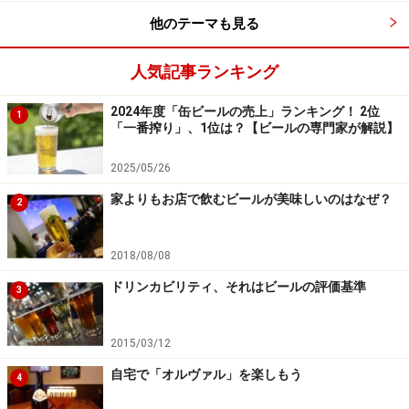
1本約5,000円ビールは、香りも楽しむためにワイングラスで
他のテーマも見る
いただきます。
人気記事ランキング
さて、飲んでみた感想ですが、まずはしっかりとしたベ
リー系の酸味、そしてオーク樽の香り、渋みのようなも
2024年度「缶ビールの売上」ランキング！ 2位
1
のも感じました。アルコール度数は7％と低くは無いの
「一番搾り」、1位は？【ビールの専門家が解説】
ですが、とても飲みやすく、グイグイとまではいきませ
2025/05/26
んが、スルスル飲むことができます。深みのある、独特
の世界観を楽しめるような、そんなビールでした。グラ
家よりもお店で飲むビールが美味しいのはなぜ？
2
スに注いでから温度の変化を楽しみつついただくのもい
いでしょうね。値段が値段ですし、余すところなくじっ
2018/08/08
くりと楽しみたいビールです。
ドリンカビリティ、それはビールの評価基準
3
2015/03/12
自宅で「オルヴァル」を楽しもう
日本にもあります、高価なビール
4