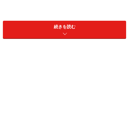
続きを読む
サワーエールとは？
日本ではまだ馴染みの少ないビールのスタイルですが、
端的に言うと酸っぱいビールです。サワーエールの中で
も、ベルギーの「ランビック」という自然酵母を使った
ビールが有名です。アメリカでは、ホップの苦味に慣れ
た（飽きた？）ビールマニアに、酸味と旨みが評価され
ていて、サワーエールが流行りつつあります。