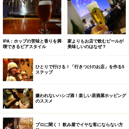
1本5,000円の理由
このビールが高価なのは、その醸造過程に理由がありま
す。まず、オーク樽で12～24ヶ月間熟成させて、さらに
エルダーベリーを加えて5～12ヶ月間、追加で熟成させ
IPA：ホップの苦味と香りを満
家よりもお店で飲むビールが
ているとのことで、最大3年かけてできるビールなんで
喫できるビアスタイル
美味しいのはなぜ？
す（ただ、ラベルには 2015 PROJECT と書かれているの
で、このボトルに関しては2年弱でしょうか……）。
ひとりで行ける！「行きつけのお店」を作る5
ステップ
通常のビールは2週間から2ヶ月程度で完成しますし、泡
盛は3年熟成させると古酒と呼ばれることを考えると、
この価格になってしまうことも理解できるのではないで
嫌われないハシゴ酒！楽しい居酒屋ホッピング
のススメ
しょうか？
プロに聞く！ 飲み屋でイヤな客にならない方