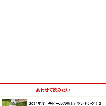
あわせて読みたい
アメリカ最大のビア・フェスティバルで何度も受賞してい
る「サミュエル・アダムス・ボストン・ラガー」。全米は
2024年度「缶ビールの売上」ランキング！ 2
もとより、世界中のビア・フェスティバルでも金賞を受賞