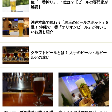
位「一番搾り」、1位は？【ビールの専門家が
しつづけています。
解説】
沖縄本島で味わう「珠玉のビールスポット」5
選！ 沖縄で一番「オリオンビール」がおいし
いお店も紹介
クラフトビールとは？ 大手のビール・地ビー
ルとの違い
ボストン・ビア・カンパニーの創業は1984年と、まだ20
年少しの若い会社。ハーバード大学、大学院で学び、経
営コンサルタント分野でキャリアを積んでいたジム・ク
ック（Jim Koch）氏が35歳のときに始めた会社です。