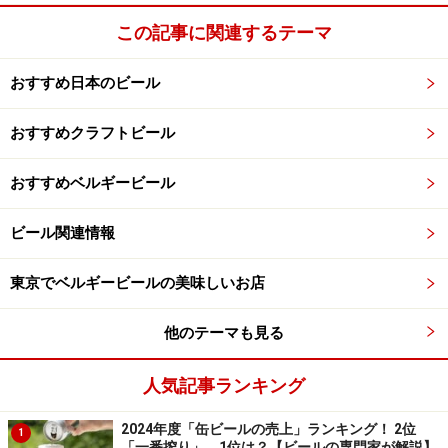
この記事に関連するテーマ
おすすめ日本のビール
おすすめクラフトビール
おすすめベルギービール
ビール関連情報
東京でベルギービールの美味しいお店
ライトビールが大人気だった時代を経て、アメリカ人の
他のテーマも見る
嗜好が多様化していく中で誕生したこのビールは、すぐ
にアメリカ国内での地位を不動のものとし、20年以上が
人気記事ランキング
経った今もなお、同社の主力商品であり、ビール愛飲家
2024年度「缶ビールの売上」ランキング！ 2位
1
たちに愛され続けています。
「一番搾り」、1位は？【ビールの専門家が解説】