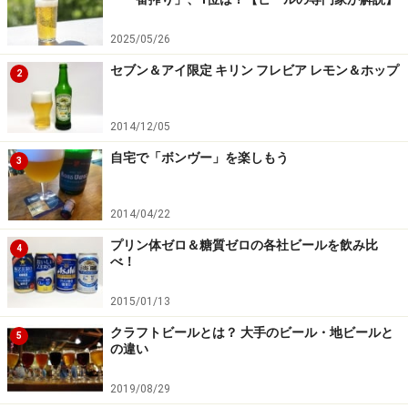
2025/05/26
ファミリーの想いやヒストリーがつまったレシピで造ら
れたビールなんですね。こういうのに弱いガイドは、ど
セブン＆アイ限定 キリン フレビア レモン＆ホップ
2
れどれと飲んでみたくなってしまいます。
2014/12/05
自宅で「ボンヴー」を楽しもう
3
歴史上の人物「サミュエル・アダムス」の
名前を冠する
2014/04/22
ビールの名前は米国独立戦争時にボストンで活躍した愛
プリン体ゼロ＆糖質ゼロの各社ビールを飲み比
4
国者、「サミュエル・アダムス」に由来するもの。実は
べ！
彼の本業は、ビール醸造だったそうです。ジム氏が「サ
2015/01/13
ミュエル・アダムス」をビールの名前に選んだ理由は、
「ボストンで活躍した愛国者」であり、「本業はビール
クラフトビールとは？ 大手のビール・地ビールと
5
の違い
醸造」と、そんなところにあるそうです。
2019/08/29