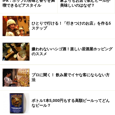
IPA：ホップの苦味と香りを満
家よりもお店で飲むビールが
実はジム氏、ビールと全く関係がなかったわけではな
喫できるビアスタイル
美味しいのはなぜ？
く、代々ビール醸造業を営むクック家の生まれです。で
も、ジム氏の父親チャールズ氏のときは、アメリカでは
ひとりで行ける！「行きつけのお店」を作る5
ライトなテイストのビールが大人気。クック家が代々醸
ステップ
造していたビールは時代の流れにそぐわなり、1950年代
後半、ビール業界からの撤退を余儀なくされてしまいま
した。
嫌われないハシゴ酒！楽しい居酒屋ホッピング
のススメ
1980年代に入り、新しい食文化が次々と誕生していく
中、常にビール業界に目を向けていたというジム氏は、
プロに聞く！ 飲み屋でイヤな客にならない方
クック家の6代目としてビール醸造に戻ることを決心。
法
このとき、チャールズ氏は、2代目ルイス・クック氏が
1870年代に醸造していたというお気に入りのビールレシ
ピを息子ジム氏に託したのです。そして1984年、サミュ
ボトル1本5,000円もする高額ビールってどん
エル・アダムス・ボストン・ラガーが誕生しました。
なビール？