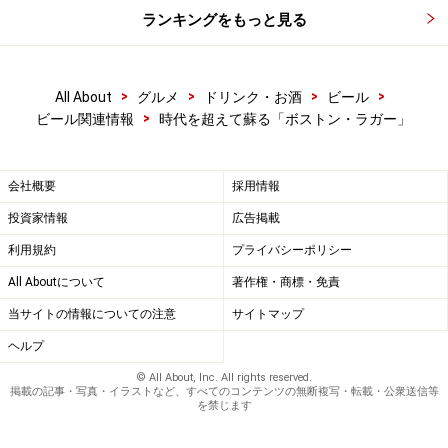
次のページ
では、サミュエル・アダムス・ボストン・ラ
ランキングをもっと見る
ガーを飲んでみた感想をご紹介します。
※記事内容は執筆時点のものです。最新の内容をご確認くださ
い。
>
>
>
>
All About
グルメ
ドリンク・お酒
ビール
※メニューや料金などのデータは、取材時または記事公開時点で
>
ビール関連情報
時代を超えて蘇る「ボストン・ラガー」
の内容です。
会社概要
採用情報
次のページへ
1
/
2
投資家情報
広告掲載
利用規約
プライバシーポリシー
All Aboutについて
著作権・商標・免責
当サイトの情報についての注意
サイトマップ
ヘルプ
© All About, Inc. All rights reserved.
掲載の記事・写真・イラストなど、すべてのコンテンツの無断複写・転載・公衆送信等
を禁じます