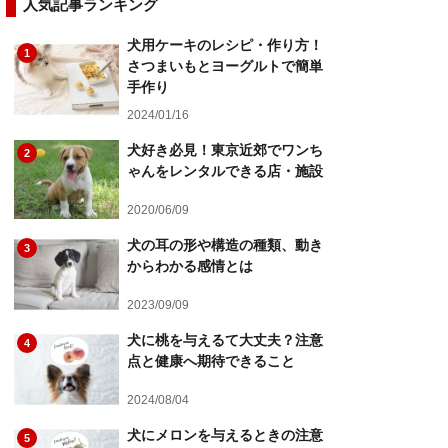
人気記事ランキング
犬用ケーキのレシピ・作り方！
1
さつまいもとヨーグルトで簡単
手作り
2024/01/16
犬好き必見！東京近郊でワンち
2
ゃんをレンタルできる店・施設
2020/06/09
犬の耳の形や構造の種類、動き
3
からわかる感情とは
2023/09/09
犬に桃を与えるて大丈夫？注意
4
点と健康へ期待できること
2024/08/04
犬にメロンを与えるときの注意
5