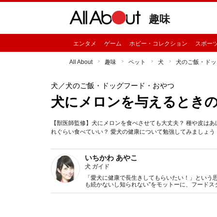
趣味
エンタメ
ゲーム
ホビー・コレクション
スポー
All About
趣味
ペット
犬
犬のご飯・ドッ
犬
／犬のご飯・ドッグフード・おやつ
犬にメロンを与えるとき
【獣医師監修】犬にメロンを食べさせても大丈夫？ 種や皮はあ
れぐらい食べていい？ 愛犬の健康について勉強してみましょう
いちかわ あやこ
犬 ガイド
「愛犬に健康で長生きしてもらいたい！」という思
も続かないし知られない”をモットーに、フードス
でオシャレに見せる伝え方が人気。