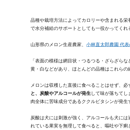
品種や栽培方法によってカロリーや含まれる栄
で水分補給のサポートとしても一役かってくれ
山形県のメロン生産農家、
小林直太郎農園 代
「表面の模様は網目状・つるつる・ざらざらな
黄・白などがあり、ほとんどの品種はこれらの
メロンは収穫した直後に食べることはせず、必
と、炭酸やアルコールが発生
して味が落ちてし
肉全体に苦味成分であるククルビタシンが発生
炭酸は犬には刺激が強く、アルコールも犬には
れている果実を無理して食べると、嘔吐や下痢