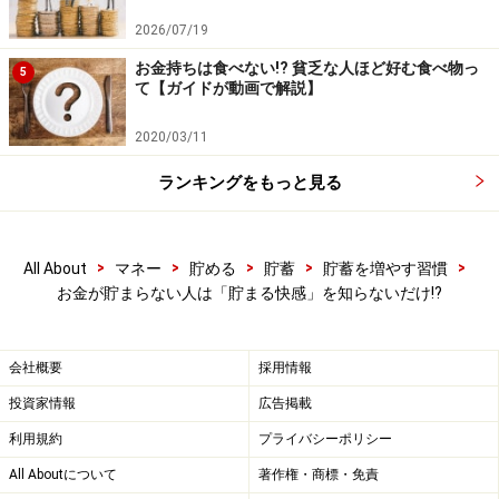
が導入していれば利用可）。お給料を手にする前に、自
2026/07/19
分の目の届かないところで貯蓄が確保されるからです。
お金持ちは食べない!? 貧乏な人ほど好む食べ物っ
5
て【ガイドが動画で解説】
次のおすすめは、銀行の自動積立定期預金。毎月一定額
を、自動的に無料で貯めてくれる仕組みです。
2020/03/11
ランキングをもっと見る
また、一部のネット銀行にある「自動入金サービス」も
おすすめ。大手銀行などから、無料で毎月一定額を移し
てくれる仕組みです。
>
>
>
>
>
All About
マネー
貯める
貯蓄
貯蓄を増やす習慣
お金が貯まらない人は「貯まる快感」を知らないだけ!?
月5000円ずつなら20カ月後に、月に1万円ずつなら1年も
たたないうちに、10万円のお金が貯まります。それを続
会社概要
採用情報
けていけば、30万円、50万円と増えていき、やがて100
投資家情報
広告掲載
万円を達成する日を迎えることでしょう。
利用規約
プライバシーポリシー
All Aboutについて
著作権・商標・免責
それだけ大きなお金が貯まったら、ある程度のことは