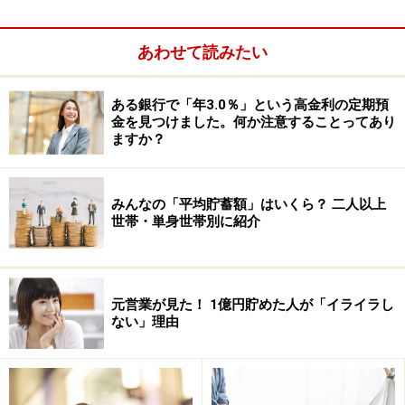
あわせて読みたい
ある銀行で「年3.0％」という高金利の定期預
金を見つけました。何か注意することってあり
ますか？
みんなの「平均貯蓄額」はいくら？ 二人以上
世帯・単身世帯別に紹介
ふだん使っているお金の中から、ムダなもの“だけ”を削
元営業が見た！ 1億円貯めた人が「イライラし
ない」理由
って貯めていくのです。100円でも、1000円でも削って
いくと、どうなるでしょうか。
ダイヤモンドの原石が小さな結晶からできているよう