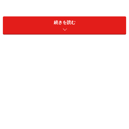
一度「貯まる快感」を味わえば、やめられなくなる!?
続きを読む
「貯まる快感」を知らない人がよく言うセ
リフ
ここで、「貯まる快感」を知らない人のセリフをご紹介
します。
1.「お金を貯めるには、ガマンしなきゃいけないし、つ
らいだけ」
確かに、何もかも出費をガマンしたら、つらくなりま
す。「楽しみを全部削ってください。それらは無意味な
出費です」なんて言われたらたまりませんよね。いえい
え、そういうわけではありません。