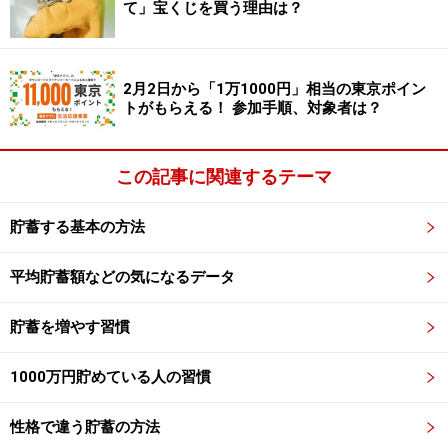
て」宝くじを買う理由は？
例えば、旅行や引っ越し、転職、独立開業、憧れのもの
を購入などなど、ある程度まとまったお金がないとでき
2月2日から「1万1000円」相当の東京ポイン
ないことを、しっかり貯めているからこそかなえられる
トがもらえる！ 参加手順、対象者は？
のです。
この記事に関連するテーマ
また、自分だけでなく、自分以外の誰かにお金を使うこ
とも、貯蓄がなければなかなかできません。自分のこと
貯蓄する基本の方法
で精一杯になってしまうからです。
平均貯蓄額などの気になるデータ
大切な家族、友人、知人にお金を使ったり、時には寄付
貯蓄を増やす習慣
も行ってみる――そうして、他の誰かを気遣うことができ
る心とお金の余裕があると、素敵だと思いませんか。
1000万円貯めている人の習慣
性格で違う貯蓄の方法
「貯まる快感」を味わうためのステップ