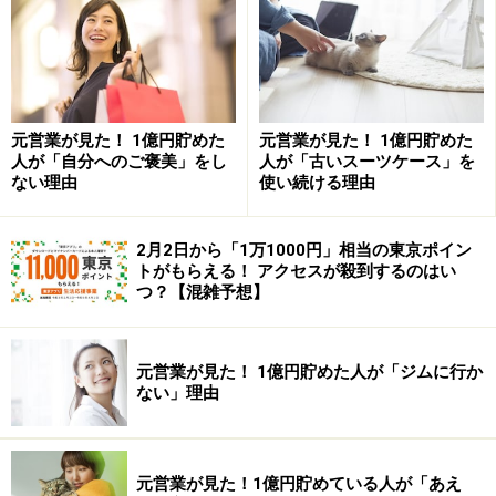
に、小さなお金が集まって、いつしか1万円、10万円、
100万円と大きなお金になっていきます。
もし、まとめて10万円を使えるとしたら、うれしいです
元営業が見た！ 1億円貯めた
元営業が見た！ 1億円貯めた
よね。しかも、それはれっきとした自分のお金。まさに
人が「自分へのご褒美」をし
人が「古いスーツケース」を
「貯まる快感」、そして「お金を使う快感」を味わえる
ない理由
使い続ける理由
瞬間です。それをぜひ、知ってほしいと思います。
2月2日から「1万1000円」相当の東京ポイン
トがもらえる！ アクセスが殺到するのはい
2.「お金を貯めるだけ貯め込んで、使わないなんてカッ
つ？【混雑予想】
コ悪い」
確かに、必要なところにもお金を使わないで、貯めるだ
け貯め込んでいる人はカッコ悪いかもしれません。自己
元営業が見た！ 1億円貯めた人が「ジムに行か
ない」理由
愛だけでお金を貯め込んでいる人がいたら、がっかりし
てしまいますよね。ですが、真の「貯まる快感」を知っ
ている人は、いざというときにそのお金をしっかり使え
元営業が見た！1億円貯めている人が「あえ
る人です。