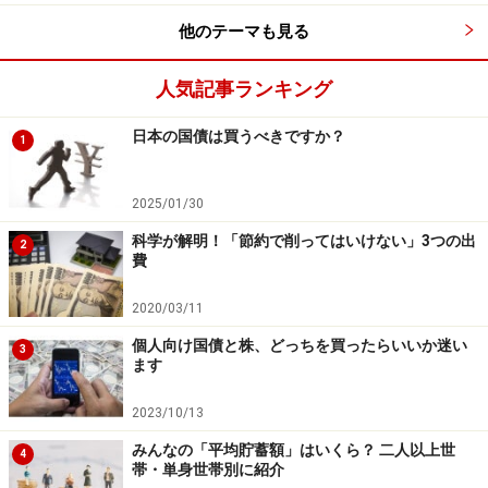
他のテーマも見る
とはいっても、「手取りが少ないし、100万円も貯める
なんて無理……」と感じるかもしれません。「銀行口座の
人気記事ランキング
預金が10万円を超えたことがない」という人もよくいら
っしゃいます。
日本の国債は買うべきですか？
1
「貯まる快感」を味わうには、”貯蓄を別どり”すること
2025/01/30
がコツです。まず「貯蓄分は別の口座に移すこと」から
科学が解明！「節約で削ってはいけない」3つの出
2
始めましょう。
費
2020/03/11
普段使っている口座にお金を入れておくと、「お金がた
くさんある！」→「使ってしまおう！」と、あっという
個人向け国債と株、どっちを買ったらいいか迷い
3
ます
間になくなってしまいます。
2023/10/13
一番のおすすめは、貯蓄の王道ではありますが、給与天
みんなの「平均貯蓄額」はいくら？ 二人以上世
4
引きができるもの（財形貯蓄や社内預金の制度を勤務先
帯・単身世帯別に紹介