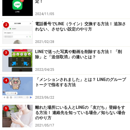
定！
で行います。
2024/11/05
電話番号でLINE（ライン）交換する方法！ 追加さ
2
れない、させない設定のやり方
2021/02/28
LINEで送った写真や動画を削除する方法！ 「削
3
友だちリストから、該当する友だちを選んでタップし、名前
除」と「送信取消」の違いとは？
右横の「ペン」アイコンをタップ。入力されている名前を削
除すると、もとの表示名がグレー表示される
2022/04/25
友だちの名前をもとの表示名に戻す場合は、友だちリス
「メンションされました」とは？ LINEのグループ
4
トークで指名する方法
トから、該当する友だちを選んでタップし、名前右横の
「ペン」アイコンをタップ。入力されている名前を削除
2023/06/22
すると、もとの表示名がグレー表示されます。そのま
離れた場所にいる人とLINEの「友だち」登録をす
5
ま“保存”をタップすれば元の名前で確定されます。
る方法！ 連絡先を知っている場合／知らない場合
のやり方
2021/05/17