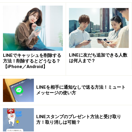
LINEに友だち追加できる人数
LINEでキャッシュを削除する
友だちリストから、名前を変更したい友だちを選んでタップ
は何人まで？
方法！削除するとどうなる？
し、名前右横の「ペン」アイコンをタップ。新しい名前を上
【iPhone／Android】
書きする
友だちの名前を変更する場合は、友だちリストから、名
LINEを相手に通知なしで送る方法！ミュート
前を変更したい友だちを選んでタップし、名前右横の
メッセージの使い方
「ペン」アイコンをタップ。新しい名前を上書きし、
「保存」をタップすれば、新たに入力した名前が表示さ
れます。なお、LINEの公式アカウント名は変更できませ
LINEスタンプのプレゼント方法と受け取り
ん。
方！取り消しは可能？