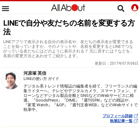
LINEで自分や友だちの名前を変更する方
法
LINEアプリで表示される自分の表示名や、友だちの表示名が変更できる
ことを知っていますか。そのメリットや、名前を変更するとLINEでつな
がっている友だちにはどのように表示される？ 元に戻すには？などを、
名前の変更方法とあわせてご紹介します。
更新日：
2017年07月08日
河原塚 英信
LINEの使い方 ガイド
デジタル系トレンド情報誌の編集者を経て、フリーランスの編
集ライターへ。テレビやデジタルカメラ、スマートフォン、ド
ローンなどデジタル製品全般とSNSなどのWebサービスに精
通。『GoodsPress』『DIME』『週刊SPA!』などの雑誌や、
『家電 Watch』『&GP』『週刊文春WEB』などのWebサイトで
執筆中。
プロフィール詳細
執筆記事一覧