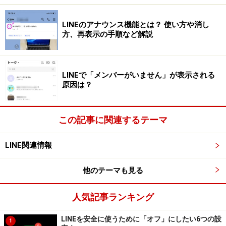
友だちの名前を変更しても、
その友だちと、LINEでつな
がっているほかの友だちに、変更後の名前は表示されま
LINEのアナウンス機能とは？ 使い方や消し
方、再表示の手順など解説
せん
。ですので、自分だけがわかる名前に変更が可能な
のです。ただし、その名前を見た相手が不快に思うよう
な名前にするのはやめましょう。
LINEで「メンバーがいません」が表示される
原因は？
もし相手が名前を変更しても、自分で設定した名前が優
先的に表示されるので、相手の変更後の名前は自分の
この記事に関連するテーマ
LINEアプリに表示されないということもおぼえておきま
しょう。
LINE関連情報
他のテーマも見る
変更した友だちの名前をもとに戻す方法
人気記事ランキング
友だちの名前を元の表示名に戻したい場合は、同じ手順
LINEを安全に使うために「オフ」にしたい6つの設
1