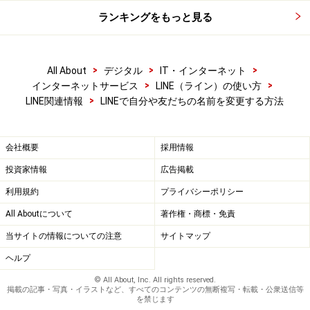
名前を変更することができると、自分の名前表示に一緒
ランキングをもっと見る
にカンタンなメッセージを添えられたり、友だちの名前
を自分のわかりやすいものに変更できたりと、アイデア
>
>
>
All About
デジタル
IT・インターネット
次第で楽しい使い方ができそうですね。LINEでつながっ
>
>
インターネットサービス
LINE（ライン）の使い方
ている友だちに表示される・されないという違いはあり
>
LINE関連情報
LINEで自分や友だちの名前を変更する方法
ますが、自分の名前も友だちの名前も、見て気分が悪く
なるような内容にすることだけは、くれぐれもやめてお
会社概要
採用情報
きましょう。
投資家情報
広告掲載
※記事内容は執筆時点のものです。最新の内容をご確認くださ
い。
利用規約
プライバシーポリシー
※OSやアプリ、ソフトのバージョンによっては画面表示、操作方
All Aboutについて
著作権・商標・免責
法が異なる可能性があります。
当サイトの情報についての注意
サイトマップ
ヘルプ
【編集部おすすめの購入サイト】
© All About, Inc. All rights reserved.
掲載の記事・写真・イラストなど、すべてのコンテンツの無断複写・転載・公衆送信等
Amazonで LINE 関連の商品をチェック！
を禁じます