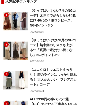
人気記事ランキング
【やってはいけない7月のNGコ
1
ーデ】太見えでだらしない印象
に!? 40代の「夏ワンピース」
NGポイント3つ
2026/07/03
【やってはいけない8月のNGコ
2
ーデ】熱中症のリスクも上が
る!?「真夏に避けたい着こな
し」NGポイント3つ
2026/08/03
【ユニクロ】ウエストすっき
3
り！ 脚のラインはしっかり隠れ
る！ 大人かわいい「フレアスカ
ート」コーデ
2026/07/31
ALL2990円の神パンツ3選
4
【GU】気になる下半身をおしゃ