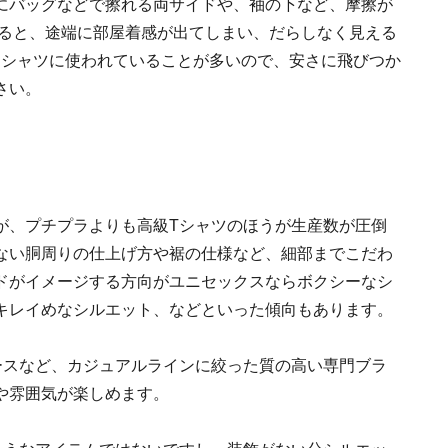
にバッグなどで擦れる両サイドや、袖の下など、摩擦が
あると、途端に部屋着感が出てしまい、だらしなく見える
Ｔシャツに使われていることが多いので、安さに飛びつか
さい。
が、プチプラよりも高級Tシャツのほうが生産数が圧倒
ない胴周りの仕上げ方や裾の仕様など、細部までこだわ
ドがイメージする方向がユニセックスならボクシーなシ
キレイめなシルエット、などといった傾向もあります。
ースなど、カジュアルラインに絞った質の高い専門ブラ
や雰囲気が楽しめます。