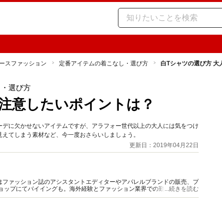
ースファッション
定番アイテムの着こなし・選び方
白Tシャツの選び方 
し・選び方
が注意したいポイントは？
ーデに欠かせないアイテムですが、アラフォー世代以上の大人には気をつけ
見えてしまう素材など、今一度おさらいしましょう。
更新日：2019年04月22日
はファッション誌のアシスタントエディターやアパレルブランドの販売、プ
ショップにてバイイングも。海外経験とファッション業界での勤務経験から
...続きを読む
報をご提供します。