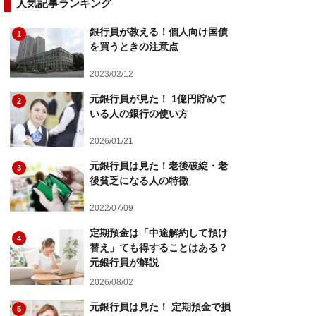
人気記事ランキング
銀行員が教える！個人向け国債
1
を買うときの注意点
2023/02/12
元銀行員が見た！ 1億円貯めて
2
いる人の銀行の使い方
2026/01/21
元銀行員は見た！老後破綻・老
3
後貧乏になる人の特徴
2022/07/09
定期預金は「中途解約して預け
4
替え」ても得することはある？
元銀行員が解説
2026/08/02
元銀行員は見た！ 定期預金で損
5