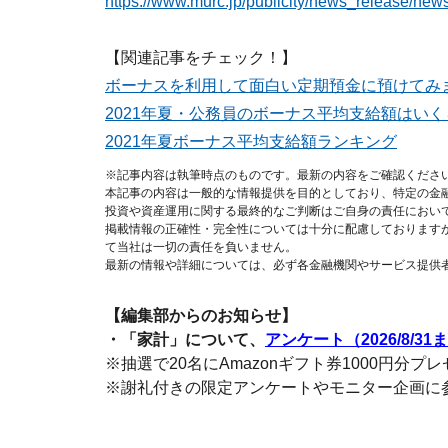
https://www.murc.jp/publicity/news_release/ne
【関連記事をチェック！】
ボーナスを利用して面白い定期預金に預けてみ
2021年夏・公務員のボーナス平均支給額はいく
2021年夏ボーナス平均支給額ランキング
※記事内容は執筆時点のものです。最新の内容をご確認くださ
本記事の内容は一般的な情報提供を目的としており、特定の金
投資や資産運用に関する最終的なご判断はご自身の責任におい
掲載情報の正確性・完全性については十分に配慮しております
て当社は一切の責任を負いません。
最新の情報や詳細については、必ず各金融機関やサービス提供
【編集部からのお知らせ】
・「家計」について、
アンケート（2026/8/31
※抽選で20名にAmazonギフト券1000円分プ
※謝礼付きの限定アンケートやモニター企画に