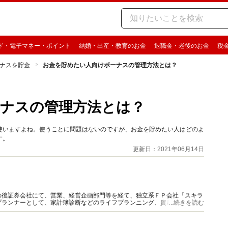
ド・電子マネー・ポイント
結婚・出産・教育のお金
退職金・老後のお金
税
ナスを貯金
お金を貯めたい人向けボーナスの管理方法とは？
ナスの管理方法とは？
使いますよね。使うことに問題はないのですが、お金を貯めたい人はどのよ
す。
更新日：2021年06月14日
の後証券会社にて、営業、経営企画部門等を経て、独立系ＦＰ会社「スキラ
プランナーとして、家計簿診断などのライフプランニング、資産運用、保険
...続きを読む
関をはじめ多岐に渡る。