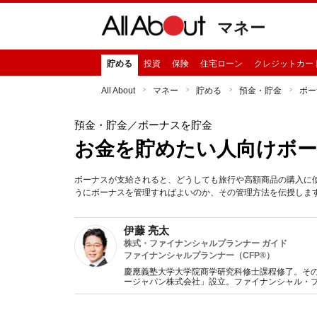
マネー
貯める
投資
保険
住宅ローン
クレジットカー
All About
マネー
貯める
預金・貯金
ボー
預金・貯金
／ボーナスを貯金
お金を貯めたい人向けボー
ボーナスが支給されると、どうしても旅行や高額商品の購入に
うにボーナスを管理すればよいのか、その管理方法を伝授しま
伊藤 亮太
株式・ファイナンシャルプランナー ガイド
ファイナンシャルプランナー（CFP®）
慶應義塾大学大学院商学研究科修士課程修了。そ
ージャパン株式会社」設立。ファイナンシャル・
の見直しなどの相談を行う。執筆・講演も金融機