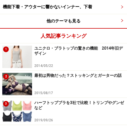
機能下着・アウターに響かないインナー、下着
年齢とともに女性のバストは柔らかくなり、脇に流れや
すくなります。バスト全体をサイドから引き寄せて、大
他のテーマも見る
人ならではのナチュラルな美しいバストシルエットを作
ります。
人気記事ランキング
ユニクロ・ブラトップの驚きの機能 2014年旧デ
1
ザイン
脇のサイドのボーンで脇を寄せでバストメイクします
2014/05/22
最初は男物だった？ストッキングとガーターの話
サイドのボーンとバスト寄せ効果のあるカップで、内向
2
きのナチュラルで美しいバストを作ります。肌に食い込
みにくいワイヤーを使用しているので、締め付け感のな
2015/08/17
い心地よいつけ心地。自信のあるバストラインが大人の
ハーフトップブラを3社で比較！トリンプやグンゼ
3
など
女性の魅力を引き出してくれます。
2019/09/26