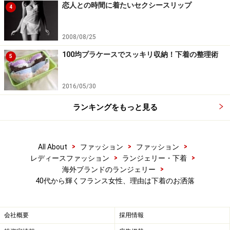
恋人との時間に着たいセクシースリップ
2.柔らかいバストをやさしくサポートする
4
ブラで下垂をカバー
2008/08/25
100均プラケースでスッキリ収納！下着の整理術
5
繊細なリバーレースのフロラーレ FL109 価格：8500円（税
抜価格）
2016/05/30
フロラーレは、女性の体の変化をやさしくサポートする
ランキングをもっと見る
点が特徴です。軽くてソフトながら、胸元からアンダー
バストをしっかり支えるので、肉質の柔らかい大人のバ
ストもしっかりサポートでき、やさしくバストメイクで
>
>
>
All About
ファッション
ファッション
きるのです。
>
>
レディースファッション
ランジェリー・下着
>
海外ブランドのランジェリー
40代から輝くフランス女性、理由は下着のお洒落
また、見た目もドレスのような繊細なリバーレースでで
きており、身につけるだけで魅力的なバストラインを作
ってくれます。
会社概要
採用情報