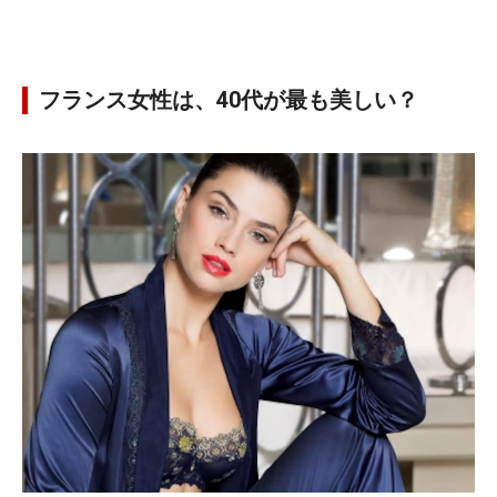
フランス女性は、40代が最も美しい？