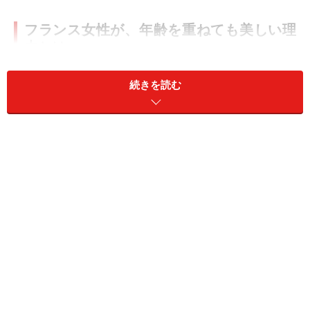
フランス女性が、年齢を重ねても美しい理
由とは
続きを読む
下着には、女性をきれいにする効果がある！（リズシャルメ
ルより）
フランスの女性たちが、年齢を重ねても魅力的に見える
のは、常に女としての自信があるから。高いブランドの
洋服を着なくても、女性としての自信が、魅力な女性に
しているのです。フランス女性は、表からは見えない、
内側から輝くような女性としての魅力を日々磨いている
ということです。
とはいえ、年齢とともに女性の体は変化します。ウエス
ト周りの緩みやお腹周りのタルミ、バストのタルミ、そ