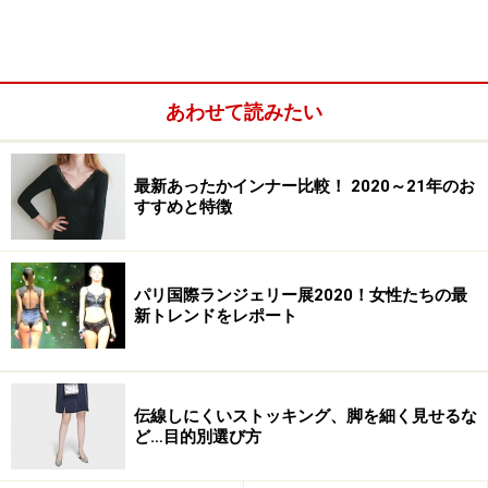
して自分では気がつかない背中のタルミなどがありま
す。しかし、フランスの女性たちは、女性の体の変化を
「衰え」と考えるのではなく、女性としての魅力と考
あわせて読みたい
え、自分自身を魅力的にする下着を選ぶことをとても重
視しているのです。
最新あったかインナー比較！ 2020～21年のお
すすめと特徴
年齢を味方にする下着選びの2つのコツ
パリ国際ランジェリー展2020！女性たちの最
新トレンドをレポート
女性らしい魅力を引き出すスリップ（リズシャルメル）
フランスの女性たちの下着のお洒落の仕方を見ると、若
い女性の下着を無理に身に着けるのではなく、年齢を重
伝線しにくいストッキング、脚を細く見せるな
ど…目的別選び方
ねたボディを美しく見せる下着を選んでいます。
体のラインをサポートするとともに、身に着けた体その