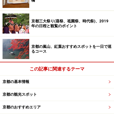
橋
様々な桜の花が楽しめます。桜は生命力を高める象徴と
して平安時代から植樹されてきたそうです。
京都三大祭り(葵祭、祗園祭、時代祭)、2019
年の日程と観覧のポイント
平安時代には貴族たちが、そして、江戸時代になると庶
民にも夜桜が開放され、「平野の夜桜」は都を代表する
桜の名所となりました。
京都の嵐山、紅葉おすすめスポットを一日で巡
るコース
ちなみに、平野神社には、「魁(さきがけ)」と名付けら
れた早咲きのしだれ桜があり、この桜が咲くと京都の花
この記事に関連するテーマ
見が始まるとも言われます。
京都の基本情報
京都の観光スポット
「魁」と名付けられた、このしだれ桜が咲くと京都の花見が
京都のおすすめエリア
始まるとも言われる(2016年3月31日撮影)