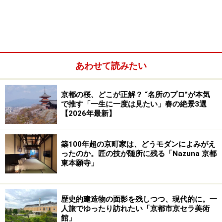
あわせて読みたい
京都の桜、どこが正解？ “名所のプロ”が本気
で推す「一生に一度は見たい」春の絶景3選
【2026年最新】
築100年超の京町家は、どうモダンによみがえ
ったのか。匠の技が随所に残る「Nazuna 京都
東本願寺」
平野神社／例年は3月中旬～4月下旬
最初に向かうのは、祇園の
円山公園
と並ぶ京都の花見の
歴史的建造物の面影を残しつつ、現代的に。一
名所、平野神社。市バスなら京都駅から約40分ほどの
人旅でゆったり訪れたい「京都市京セラ美術
館」
「衣笠校前」バス停で下車し、徒歩3分ほどの場所にあ