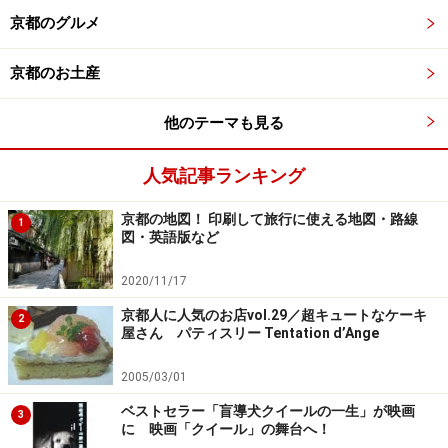
京都のグルメ
そして、桜シーズンの京都で一度は見ておきたいのが、
毎年、4月10日に平野神社で催される「桜花祭」。
京都のお土産
他のテーマも見る
「桜花祭」は、寛和元(985)年、花山天皇により行われた
臨時の勅祭が起源という、非常に古い歴史のある祭り
人気記事ランキング
で、桜の咲く下を鳳輦(ほうれん 神輿)、花山車(はなだ
し)とともに、織り姫や騎馬武者など様々な時代衣装を身
京都の地図！ 印刷して旅行に使える地図・路線
1
図・英語版など
にまとった人々が街中を練り歩きます。
2020/11/17
それでは、祭りの様子を見ていきましょう。
京都人に人気のお店vol.29／超キュートなケーキ
2
屋さん パティスリー Tentation d’Ange
午前中は、御祭神の御霊(みたま)を鳳輦に遷す神事など
2005/03/01
が行われます。
ベストセラー「盲導犬クイールの一生」が映画
3
に 映画「クイール」の舞台へ！