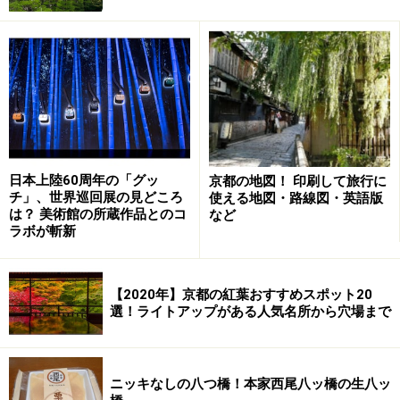
ります。
電車の場合、山陰本線で「太秦(うずまさ)」駅に移動
し、徒歩で3分ほど離れた「撮影所前」駅から"嵐電"の愛
称で親しまれている京福電鉄の北野線に乗り換え、終点
の「北野白梅町」駅へ。駅から西大路通りを10分ほど歩
くと、平野神社境内が見えてきます。
日本上陸60周年の「グッ
京都の地図！ 印刷して旅行に
チ」、世界巡回展の見どころ
使える地図・路線図・英語版
は？ 美術館の所蔵作品とのコ
など
ラボが斬新
3月下旬～4月上旬にかけての華やかな平野神社境内(2016年3
【2020年】京都の紅葉おすすめスポット20
月31日撮影)
選！ライトアップがある人気名所から穴場まで
平野神社には、現在、約400本、60種類の桜が植えら
ニッキなしの八つ橋！本家西尾八ッ橋の生八ッ
れ、3月中旬から4月下旬頃にかけて、1ヶ月半もの間、