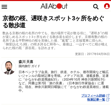
京都の桜、遅咲きスポット3ヶ所をめぐ
る散歩道
数ある京都の桜の名所の中でも、他の場所で花が散る頃に、"遅咲き"の桜
が楽しめるスポット3ヶ所をめぐる散歩道を紹介します。京都有数の桜の
名所である平野神社の桜を見物した後、"嵐電"こと京福電車に揺られ、
「御室(おむろ)桜」の咲き誇る仁和寺へ。最後は、一山すべてに桜が植え
られた桜の苑「原谷苑」を訪れます。
更新日：
2017年04月06日
森川 天喜
国内旅行 ガイド
日本ペンクラブ会員。旅行、鉄道、ホテル、都市開発など幅広
いジャンルの取材記事を寄稿。メディア出演、連載多数。近著
に『かながわ鉄道廃線紀行』（2024年10月 神奈川新聞社刊）
など。同書は第7回「旅の良書」（日本旅行作家協会）に選
出。現在、神奈川新聞日曜版にて「かながわ鉄道英雄伝」連載
中。
プロフィール詳細
執筆記事一覧