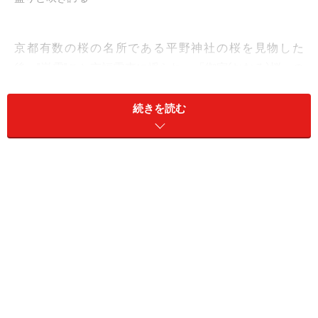
京都有数の桜の名所である平野神社の桜を見物した
後、"嵐電"こと京福電車に揺られ、「御室(おむろ)桜」の
咲き誇る仁和寺へ。最後は、一山すべてに桜が植えられ
た桜の苑「原谷苑」を訪れます。
続きを読む
ちなみに、今年(2017年)は例年に比べ桜の開花が遅めの
模様。お出かけの際は、下記サイトなどで開花状況を確
認されることをおすすめします。
京都桜開花情報2017
なお、記事中の写真で特に撮影日の日付を記載していな
いものは、すべて
2016年4月10日に撮影
したものです。