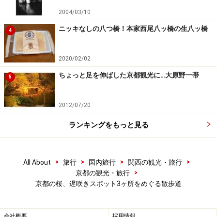
2004/03/10
御祭神の御霊(みたま)を鳳輦に遷す神事などが行われた後、
神職が花山天皇陵を参拝する
ニッキなしの八つ橋！本家西尾八ッ橋の生八ッ橋
4
午後は、13:00頃、平野神社を行列がスタート。
2020/02/02
ちょっと足を伸ばした京都観光に…大原野一帯
5
列の先頭付近を行く、赤鬼と青鬼
2012/07/20
ランキングをもっと見る
織り姫たち
>
>
>
>
All About
旅行
国内旅行
関西の観光・旅行
鳳輦(神輿)
>
京都の観光・旅行
京都の桜、遅咲きスポット3ヶ所をめぐる散歩道
騎馬武者
会社概要
採用情報