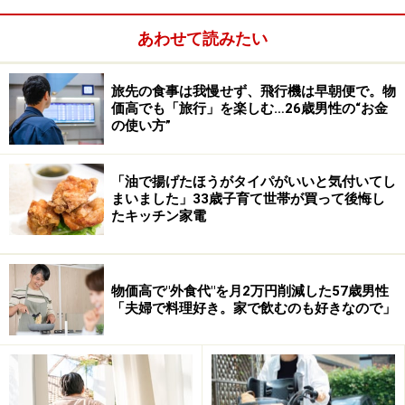
あわせて読みたい
1日早く動けば、1日早く結果が得られる。1年先延ばし
にすれば、リターンが得られるのも1年後。もちろん明
旅先の食事は我慢せず、飛行機は早朝便で。物
日やっても結果がさほど変わらないものを今日やる必要
価高でも「旅行」を楽しむ…26歳男性の“お金
はありませんが、なるべく「決即動」を心がけることで
の使い方”
す。
「油で揚げたほうがタイパがいいと気付いてし
※記事内容は執筆時点のものです。最新の内容をご確認くださ
まいました」33歳子育て世帯が買って後悔し
い。
たキッチン家電
本記事の内容は一般的な情報提供を目的としており、特定の金融
商品や投資行動を推奨するものではありません。
投資や資産運用に関する最終的なご判断はご自身の責任において
行ってください。
掲載情報の正確性・完全性については十分に配慮しております
物価高で"外食代"を月2万円削減した57歳男性
が、その内容を保証するものではなく、これに基づく損失・損害
「夫婦で料理好き。家で飲むのも好きなので」
などについて当社は一切の責任を負いません。
最新の情報や詳細については、必ず各金融機関やサービス提供者
の公式情報をご確認ください。
【編集部からのお知らせ】