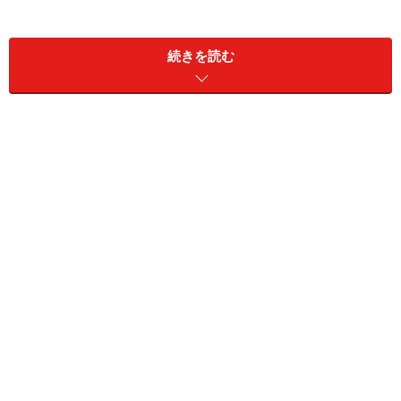
それでいいのです。なぜなら、その失敗を分析し、自分
のどういう考えや判断の根拠がまずかったのかを抽出で
続きを読む
きれば、次に同じような場面に直面したとき、同じ失敗
を繰り返さないで済みます。
その積み重ねが、より短時間でもより適切な意思決定が
できる自分になっていくからです。
先延ばしにせずに、「今日からすぐ行動す
る」
行動を先延ばしにしていては何も起こらないし、何も変
わらない。壁にぶつかることもありませんから、次の課
題も見えない。失敗もしないから、今自分が知っている
方法を変えなければならないという気づきも得られな
い。それは成長しないということを意味します。