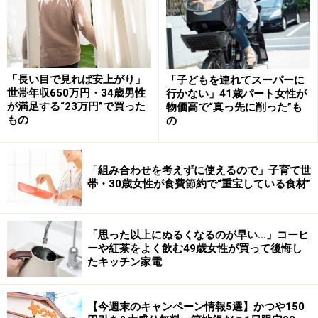
・「家計」について、
アンケート（2026/8/31まで）
を実施
中です！
※抽選で20名にAmazonギフト券1000円分プレゼント
※謝礼付きの限定アンケートやモニター企画に参加が可能に
なります
「長い目で見れば安上がり」
「子どもを連れてスーパーに
世帯年収650万円・34歳男性
行かない」41歳パート女性が
が満足する“23万円”で買った
物価高で“真っ先に削った”も
もの
の
「組み合わせを考えずに使えるので」子育て世
帯・30歳女性が食費節約で“重宝している食材”
「思った以上にぬるくなるのが早い…」コーヒ
ーや紅茶をよく飲む49歳女性が買って後悔し
たキッチン家電
【今週末のキャンペーン情報5選】かつや150