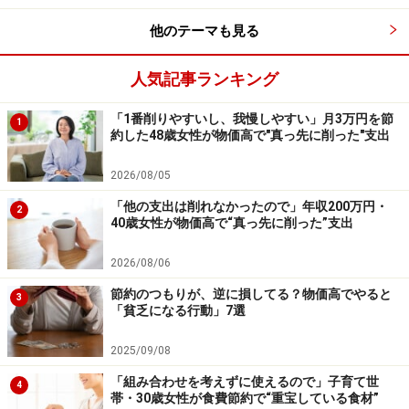
他のテーマも見る
人気記事ランキング
「1番削りやすいし、我慢しやすい」月3万円を節
1
約した48歳女性が物価高で"真っ先に削った"支出
2026/08/05
「他の支出は削れなかったので」年収200万円・
2
40歳女性が物価高で“真っ先に削った”支出
2026/08/06
節約のつもりが、逆に損してる？物価高でやると
3
「貧乏になる行動」7選
2025/09/08
「組み合わせを考えずに使えるので」子育て世
4
帯・30歳女性が食費節約で“重宝している食材”