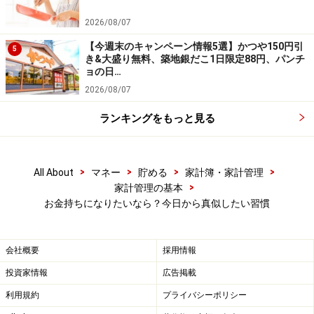
2026/08/07
【今週末のキャンペーン情報5選】かつや150円引
5
き&大盛り無料、築地銀だこ1日限定88円、パンチ
ョの日…
2026/08/07
ランキングをもっと見る
>
>
>
>
All About
マネー
貯める
家計簿・家計管理
>
家計管理の基本
お金持ちになりたいなら？今日から真似したい習慣
会社概要
採用情報
投資家情報
広告掲載
利用規約
プライバシーポリシー