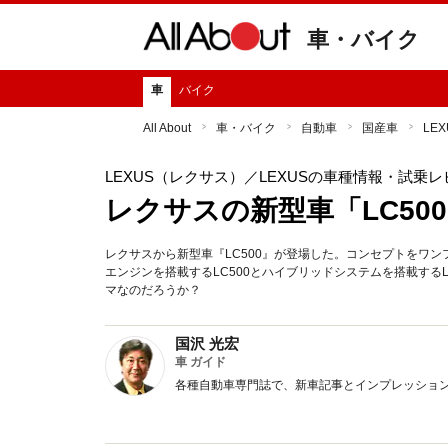
車・バイク
車
バイク
All About
車・バイク
自動車
国産車
LE
LEXUS（レクサス）
／LEXUSの車種情報・試乗レ
レクサスの新型車「LC50
レクサスから新型車『LC500』が登場した。コンセプトをワン
エンジンを搭載するLC500とハイブリッドシステムを搭載する
マなのだろうか？
国沢 光宏
車 ガイド
各種自動車専門誌で、新車記事とインプレッショ