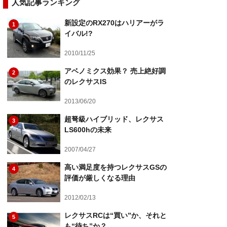
人気記事ランキング
新設定のRX270はハリアーがラ
1
イバル!?
2010/11/25
アベノミクス効果？ 売上絶好調
2
のレクサスIS
2013/06/20
超弩級ハイブリッド、レクサス
3
LS600hの未来
2007/04/27
高い満足度を持つレクサスGSの
4
評価が厳しくなる理由
2012/02/13
レクサスRCは“買い”か、それと
5
も“待ち”か？