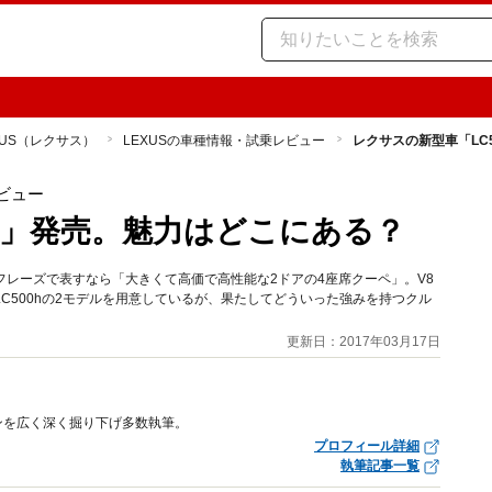
XUS（レクサス）
LEXUSの車種情報・試乗レビュー
レクサスの新型車「LC
ビュー
0」発売。魅力はどこにある？
フレーズで表すなら「大きくて高価で高性能な2ドアの4座席クーペ」。V8
LC500hの2モデルを用意しているが、果たしてどういった強みを持つクル
更新日：2017年03月17日
ンを広く深く掘り下げ多数執筆。
プロフィール詳細
執筆記事一覧