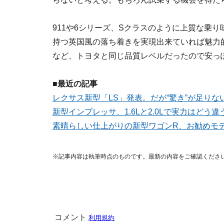
911や6シリーズ、Sクラスのように上質な乗
持つ英国風の落ち着きを実現出来ていれば魅力
など、トヨタと同じ品質レベルだったので安っぽ
■最近の記事
レクサス新型「LS」発表。だが“驚き”が足りな
新型インプレッサ、1.6Lと2.0Lで実力はどう違
素晴らしい仕上がりの新型ワゴンR、お勧めモ
※記事内容は執筆時点のものです。最新の内容をご確認くださ