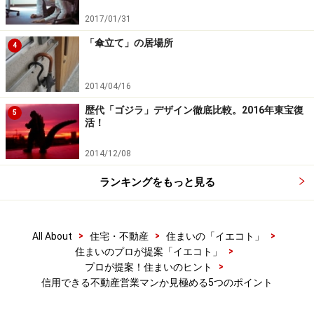
ではありません。だからこそ、あの手この手で月内契約
2017/01/31
に持ち込ませるのではなく、素直に「会社の都合で恐縮
「傘立て」の居場所
ですが、月内の契約にご協力頂けないか？」と真正面か
4
らお客さんにぶつかっていける営業マンに嘘はないはず
です。
2014/04/16
歴代「ゴジラ」デザイン徹底比較。2016年東宝復
5
活！
2014/12/08
ランキングをもっと見る
>
>
>
All About
住宅・不動産
住まいの「イエコト」
>
住まいのプロが提案「イエコト」
>
プロが提案！住まいのヒント
信用できる不動産営業マンか見極める5つのポイント