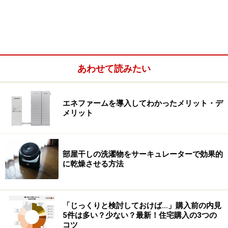
ポイント2：目的を明確にしてくれるか？
「更新が近づいてきたから」「そろそろマンション購入
でも」と部屋探しや購入を考えている人は、なんとなく
あわせて読みたい
思い付きで始めている人が多いものです。それに付き合
って営業マンも、お客さんがいう条件をもとに物件探し
エネファームを導入してわかったメリット・デ
を始めますが、なんの疑問も感じていないような担当者
メリット
ではいけません。
購入する目的は何か？引っ越したいと思ったのはなぜな
部屋干しの洗濯物をサーキュレーターで効果的
のか？その理由をヒアリングし、購入や引っ越しが、お
に乾燥させる方法
客さんの目的達成に繋がるのかをアドバイスしなくては
いけません。本人でも気づいていない隠れた希望や条件
を聞き出し、お客さんも整理しきれていない頭の中を整
「じっくりと検討しておけば…」購入前の内見
5件は多い？少ない？最新！住宅購入の3つの
頓しアドバイスできる担当者こそ、プロの不動産営業マ
コツ