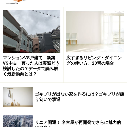
ンと言えます。
マンションVS戸建て 新築
広すぎるリビング・ダイニン
VS中古 買った人は実際どう
グの使い方。20畳の場合
検討したの？データで読み解
く最新動向とは？
ゴキブリが出ない家を作るには？ゴキブリが嫌
う匂いで撃退
その結果、「今は引っ越し時ではないかもしれません」
などと仕事にならないアドバイスもできる営業マンは、
本当にお客さんのためを考えている信頼に足る営業マン
リニア開通！ 名古屋が再開発でさらに魅力的