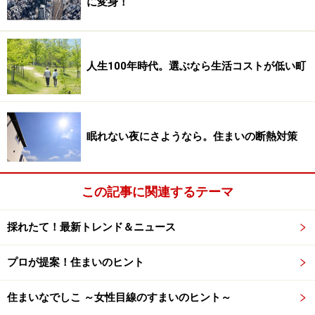
に変身！
と思っていいでしょう。
ポイント3：全体像を解説してくれるか？
人生100年時代。選ぶなら生活コストが低い町
不動産取引でお客さんが何を一番不安に思うかという
と、取引の全体像が見えないことです。目的完了（家を
買う・売る・借りる・貸す）するために、どれだけのス
眠れない夜にさようなら。住まいの断熱対策
テップを踏まなければならないのかが分からないと、不
安に感じてしまいます。取引上必ずかかる費用だったと
この記事に関連するテーマ
しても、後から言われると、後だしじゃんけんのようで
不満に思ってしまうでしょう。
採れたて！最新トレンド＆ニュース
信頼できる営業マンは、まず取引の全体像を説明しま
プロが提案！住まいのヒント
す。各段階の概要と行う理由、かかる費用を伝えること
が、取引に対する不安をなくし結果的にお客さんを満足
住まいなでしこ ～女性目線のすまいのヒント～
させるということを知っているからです。そのような担