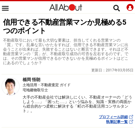
信用できる不動産営業マンか見極める5
つのポイント
不動産取引において最も大切な要素は、担当してくれる営業マンの
「質」です。乱暴な言いかたをすれば、信用できる不動産営業マンに出
会うことが出来れば、失敗することはないと断言できます。それほど不
動産営業マンの「質」が、不動産取引成功の可否を左右するのです。で
は、その営業マンが信用できるかできないかを見極めるポイントはどこ
にあるのでしょうか？
更新日：
2017年03月05日
楯岡 悟朗
土地活用・不動産査定 ガイド
宅地建物取引士
大手の不動産会社では解決しにくい、不動産オーナーの「どう
しよう……」「困った……」という悩みを、知識・実務の両面か
ら総合的かつ柔軟に解決する「町の不動産活用コンサルタン
ト」。
プロフィール詳細
執筆記事一覧