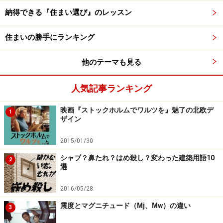
当者に任せれば、不満の残らない信頼に足る取引を行え
納得できる『住まい選び』のレッスン
るでしょう。
住まいの勝手にランキング
他のテーマも見る
ポイント4：正直であるか？
人気記事ランキング
不動産会社の多くは、月の予算やノルマが存在します。
あと1件、2件契約が入れば月のノルマが達成できるとい
映画『ストックホルムでワルツを』魅了の北欧デ
1
う場合、あの手この手でなんとか月内契約にこぎつけよ
ザイン
うとします。条件がまとまれば早々に契約、ということ
2015/01/30
が当事者にとって悪いことではないとはいえ、不動産取
シャブ？鼻たれ？はめ殺し？変わった建築用語10
引に慣れていない一般人にとってはそれが「強引」と映
2
選
ってしまいます。
2016/05/28
信用できる営業マンとはいえ、会社組織に所属する会社
震度とマグニチュード（Mj、Mw）の違い
3
員です。会社や個人の都合を完全に無視して動けるわけ