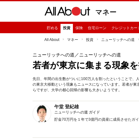
マネー
貯める
投資
保険
住宅ローン
クレジットカー
All About
マネー
投資
ニューリッチへの道
ニューリッチへの道
／ニューリッチへの道
若者が東京に集まる現象を
先日、年間の出生数がついに100万人を割ったということで、
の東京大移動という現象もニュースになっています。若者が東
らですが、大学の都心回帰の影響も大きいようです。
午堂 登紀雄
ニューリッチへの道 ガイド
貯金70万円を１年で3億円の資産に成長させたガ