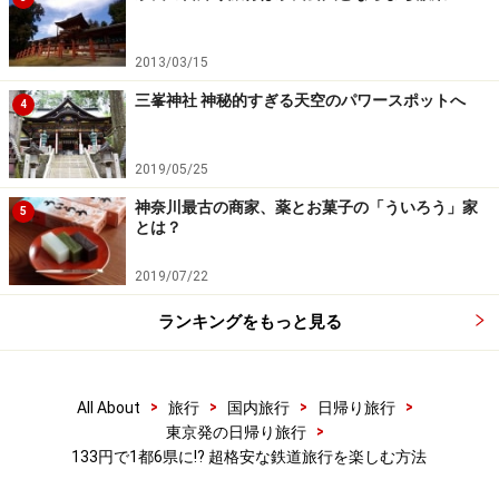
す。
2013/03/15
都心を離れれば、駅構内にお店がない駅もあります。万
三峯神社 神秘的すぎる天空のパワースポットへ
が一の時のために、おにぎりをカバンに忍ばせておくと
4
安心です。
2019/05/25
神奈川最古の商家、薬とお菓子の「ういろう」家
5
とは？
2019/07/22
ランキングをもっと見る
>
>
>
>
All About
旅行
国内旅行
日帰り旅行
>
東京発の日帰り旅行
133円で1都6県に!? 超格安な鉄道旅行を楽しむ方法