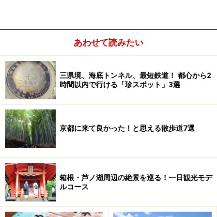
suicaなどICカードを利用すると、133円に割引されま
す
。これを使えば133円だけで、1都6県だって回ること
ができる、超格安な鉄道旅行と言えるでしょう。
あわせて読みたい
三県境、海底トンネル、最短鉄道！ 都心から2
ルールは「一筆書きでなければならない」
時間以内で行ける「珍スポット」3選
京都に来て良かった！と思える散歩道7選
箱根・芦ノ湖周辺の絶景を巡る！一日観光モデ
ルコース