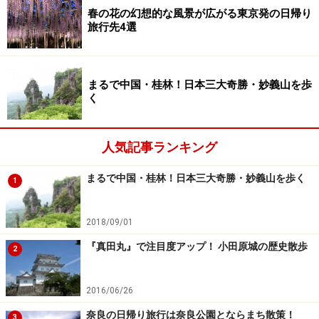
春の花の幻想的な風景が広がる東京発の日帰り
外と楽しめるもの。
旅行先4選
大回りならではの楽しみ 1.食事
まるで中国・桂林！日本三大奇勝・妙義山を歩
く
大回り中は、改札を出ることができないので、食事のタ
イミングや方法はしっかり計画を。
人気記事ランキング
コンビニはもちろん、ホームにある立ち食いそば屋を利
まるで中国・桂林！日本三大奇勝・妙義山を歩く
1
用するのもいいでしょう。特に、千葉県の我孫子駅ホー
ムにある「弥生軒」というお店では、大きな唐揚げの乗
2018/09/01
ったそばが有名です。
『真田丸』で注目度アップ！ 小田原城の歴史散歩
2
また、駅構内にレストランがあり、食事ができる駅もあ
ります。たとえば東京駅や品川駅はエキナカが充実し、
2016/06/26
改札を出なくても、グルメが堪能できることで人気で
奈良の日帰り旅行は奈良公園とならまち散策！
3