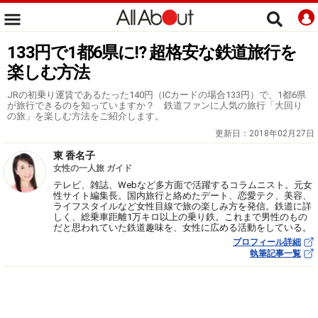
133円で1都6県に!? 超格安な鉄道旅行を
楽しむ方法
JRの初乗り運賃であるたった140円（ICカードの場合133円）で、1都6県
が旅行できるのを知っていますか？ 鉄道ファンに人気の旅行「大回り
の旅」を楽しむ方法をご紹介します。
更新日：
2018年02月27日
東 香名子
女性の一人旅 ガイド
テレビ、雑誌、Webなど多方面で活躍するコラムニスト。元女
性サイト編集長。国内旅行と絡めたデート、恋愛テク、美容、
ライフスタイルなど女性目線で旅の楽しみ方を発信。鉄道に詳
しく、総乗車距離1万キロ以上の乗り鉄。これまで男性のもの
だと思われていた鉄道趣味を、女性に広める活動をしている。
プロフィール詳細
執筆記事一覧