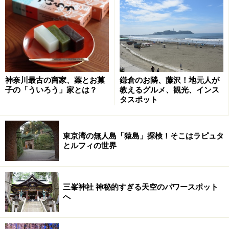
この中一筆書きのルートを取る！（画像はJR東日本HPよ
り）
神奈川最古の商家、薬とお菓
鎌倉のお隣、藤沢！地元人が
子の「ういろう」家とは？
教えるグルメ、観光、インス
タスポット
この大回りは、一筆書きのルートでないと成立しませ
ん。同じ駅を2回以上通ったら、アウト。通常料金を払
東京湾の無人島「猿島」探検！そこはラピュタ
うことになります。実施する前に、路線図で一筆書きに
とルフィの世界
なっているか注意深く確認しましょう。
また、途中で改札を出れば通常通り運賃が発生していま
三峯神社 神秘的すぎる天空のパワースポット
へ
す。大回りは、改札を出ずに乗車だけを楽しむコアな旅
として、鉄道ファンたちに人気なのです。車窓を見るだ
けでも、癒されたり、たくさんの発見があったりと、意