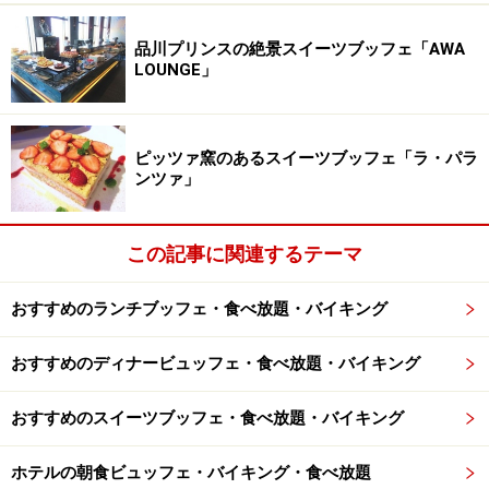
マーブルラウンジはデザートブッフェの先駆者でありな
品川プリンスの絶景スイーツブッフェ「AWA
がらも、常に新しいトレンドを切り拓いていますが、今
LOUNGE」
回は、自転したり、点滅したりする動きのある装飾品を
置いたり、サーカスをイメージしたオリジナルのナプキ
ンを作ったりと、デザートブッフェの世界観を深める仕
ピッツァ窯のあるスイーツブッフェ「ラ・パラ
掛けを用意しています。
ンツァ」
この記事に関連するテーマ
エントランス付近のブッフェ台
おすすめのランチブッフェ・食べ放題・バイキング
おすすめのディナービュッフェ・食べ放題・バイキング
エントランス付近のブッフェ台
おすすめのスイーツブッフェ・食べ放題・バイキング
苺
ストロベリーマフィン
ホテルの朝食ビュッフェ・バイキング・食べ放題