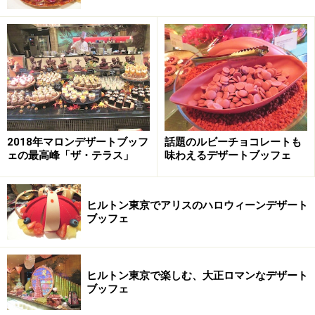
公式サイトには以下のように記載されており、国内でも
最大規模の人気を誇ることが分かるでしょう。
前回のストロベリーフェアでは、約５カ月の期
間中にホテル全体で19t（65,000パック）の苺を
使用。総席数200席の「マーブルラウンジ」は
2018年マロンデザートブッフ
話題のルビーチョコレートも
ェの最高峰「ザ・テラス」
味わえるデザートブッフェ
32,000人以上のゲストをお迎えしました
ヒルトン東京でアリスのハロウィーンデザート
さらに世界観を深める仕掛け
ブッフェ
ヒルトン東京で楽しむ、大正ロマンなデザート
クルクル回る左右のデコレーションケーキの装飾品
ブッフェ