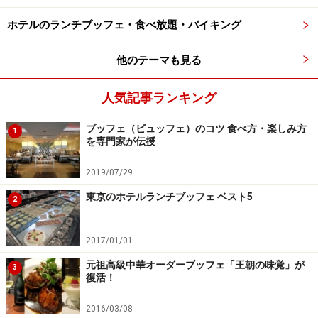
サーカス・ストロベリーショートケーキ
ホテルのランチブッフェ・食べ放題・バイキング
ストロベリー・アクロバットグラス
ストロベリーティラミス
他のテーマも見る
マカロン（ピンク、赤、白）
人気記事ランキング
ピエロのお鼻
タイガーブラウニー
ブッフェ（ビュッフェ）のコツ 食べ方・楽しみ方
1
を専門家が伝授
ピエロの長靴
ストロベリーボム・ミルクシェーキ
2019/07/29
ストロベリーロールケーキ
東京のホテルランチブッフェ ベスト5
2
レアチーズケーキ ストロベリーゼリー添え
2017/01/01
真ん中に置かれたメリーゴーランドが印象的です。彩り
元祖高級中華オーダーブッフェ「王朝の味覚」が
3
復活！
が豊かで、見ているだけで、サーカスのようにワクワク
するプレゼンテーションとなっています。
2016/03/08