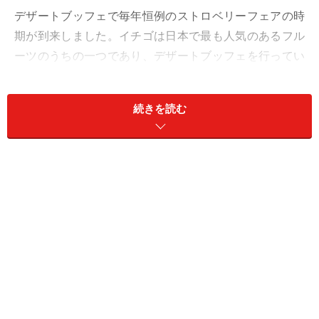
デザートブッフェで毎年恒例のストロベリーフェアの時
期が到来しました。イチゴは日本で最も人気のあるフル
ーツのうちの一つであり、デザートブッフェを行ってい
るところであれば、まずストロベリーフェアを行ってい
ます。
続きを読む
昨年の「
2016年版 絶対最強のストロベリーデザートブッ
フェ
」に続いて、今年も「絶対最強のストロベリーデザ
ートブッフェ」をご紹介します。
早めに予約して、絶対に外れのない最強のストロベリー
デザートブッフェを是非楽しんでください。