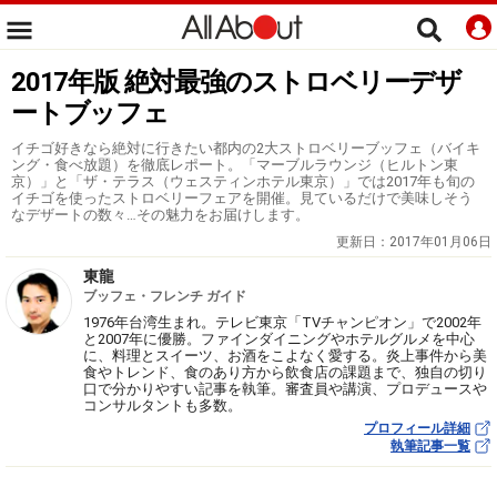
2017年版 絶対最強のストロベリーデザ
ートブッフェ
イチゴ好きなら絶対に行きたい都内の2大ストロベリーブッフェ（バイキ
ング・食べ放題）を徹底レポート。「マーブルラウンジ（ヒルトン東
京）」と「ザ・テラス（ウェスティンホテル東京）」では2017年も旬の
イチゴを使ったストロベリーフェアを開催。見ているだけで美味しそう
なデザートの数々…その魅力をお届けします。
更新日：
2017年01月06日
東龍
ブッフェ・フレンチ ガイド
1976年台湾生まれ。テレビ東京「TVチャンピオン」で2002年
と2007年に優勝。ファインダイニングやホテルグルメを中心
に、料理とスイーツ、お酒をこよなく愛する。炎上事件から美
食やトレンド、食のあり方から飲食店の課題まで、独自の切り
口で分かりやすい記事を執筆。審査員や講演、プロデュースや
コンサルタントも多数。
プロフィール詳細
執筆記事一覧