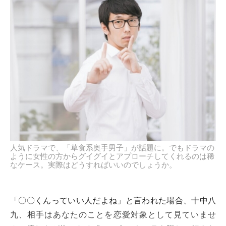
人気ドラマで、「草食系奥手男子」が話題に。でもドラマの
ように女性の方からグイグイとアプローチしてくれるのは稀
なケース。実際はどうすればいいのでしょうか。
「〇〇くんっていい人だよね」と言われた場合、十中八
九、相手はあなたのことを恋愛対象として見ていませ