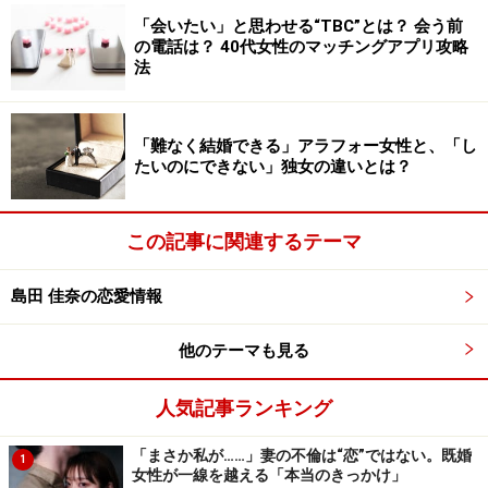
「会いたい」と思わせる“TBC”とは？ 会う前
の電話は？ 40代女性のマッチングアプリ攻略
法
1.性を感じる「褒め言葉」と「軽い下ネタ」を
一見、草食系の「いい人」は、ギラギラのいやらしさが
漂う男性よりも警戒されません。女性に警戒されずに接
「難なく結婚できる」アラフォー女性と、「し
たいのにできない」独女の違いとは？
近しやすいという意味では、得な立ち位置です。とはい
え、「同性といるのと同じ感覚」で一緒にいられるよう
になると、いつまでも恋愛圏外のままです。
この記事に関連するテーマ
ではどうするのかといと、何気ない女性の仕草に「今
島田 佳奈の恋愛情報
の、ちょっとドキッとした」「2人っきりだと、緊張す
るな」などと率直な気持ちを出しましょう。
他のテーマも見る
人気記事ランキング
いくら草食系といえども、好きな女性を前にして、1ミ
リもエッチなことを考えないことはないはず。そこでい
「まさか私が……」妻の不倫は“恋”ではない。既婚
1
つまでも聖人君子のフリをしているのは、正直ただのむ
女性が一線を越える「本当のきっかけ」