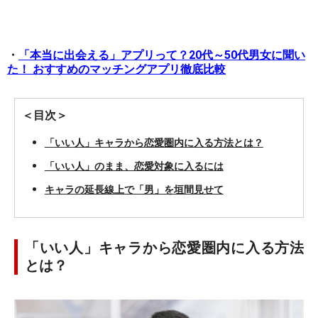
・
「本当に出会える」アプリって？20代～50代男女に聞い
た！ おすすめのマッチングアプリ徹底比較
＜目次＞
「いい人」キャラから恋愛圏内に入る方法とは？
「いい人」のまま、恋愛対象に入るには
キャラの延長線上で「男」を垣間見せて
「いい人」キャラから恋愛圏内に入る方法
とは？