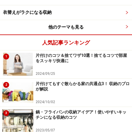
まい、部屋のあちこちに散らばってしまったり横積みに
衣替えがラクになる収納
なってしまったり。読み忘れるといった困ったことがお
こることもあるのでは？
他のテーマも見る
本棚の奥行きに余裕がある場合は、手前のスペースを活
人気記事ランキング
用しましょう。棚の奥には蔵書をストックして、これか
ら読む本と読みかけの本は前列に置くようにします。ま
片付けのコツ＆捨てワザ10選！捨てるコツで部屋
1
をスッキリ快適に
た、古本として手放すものを手前に固めておくというの
もいい方法です。
2024/09/25
片付けてもすぐ散らかる家の共通点3！ 収納のプロ
2
が解説
洋菓子の空き缶を再利用。手前の缶ごと取り出せば、背後の
本が手に取れる。100均のプラカゴを使ってもいい
2024/10/02
鍋・フライパンの収納アイデア！使いやすいキッ
3
チンになる収納のコツ
テーブルやソファの近くに本を待機させたいときには、持ち
手付きのカゴに入れてひとまとめにしておくといい
2023/05/07