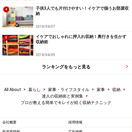
子供3人でも片付けやすい！イケアで揃うお部屋収
4
読みかけて、そのままになっている本はありませんか？
納
期待した内容と違っていたりすると、二度と読まないと
2018/04/07
いう可能性が大きいです。本を読んで良かったと思える
のは、中身の1パーセントだとか。最初から最後まで読
イケアでおしゃれに押入れ収納！奥行きを生かす
5
収納術
み倒さなくてもいい本があるようです。読みかけの本は
新しいうちに手放しましょう。
2018/04/05
ランキングをもっと見る
細かいモノには片付けステーションを
服やカバンが散らかっていると、目につきやすくて気に
>
>
>
>
>
All About
暮らし
家事・ライフスタイル
家事
収納
>
達人の収納術と実例集
なるので、片付けるときには優先的に扱うことが多いは
プロが教える簡単でキレイが続く収納テクニック
ず。それとは逆に後回しになりやすいのが、鍵や腕時
計、イヤリングといった小物類。外したとき、カバンや
ポケットから出したときなど、気軽にちょい置きをして
会社概要
採用情報
そのままになるのです。「どうせまた使うから」という
投資家情報
広告掲載