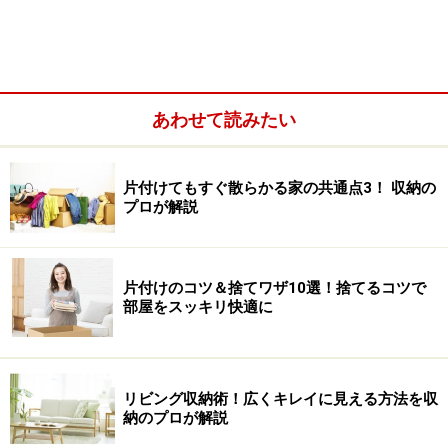
洗面所ではスキンケアやヘアケア用品など、細かくて長
さのあるアイテムがいくつもあります。そのため、横に
寝かせて収納すると見つけにくいうえに取り出しにくく
あわせて読みたい
なって、それが散らかりの原因となるのです。そこで使
いたいのが100円グッズ。仕切りについたプラケースや
小さなケースを組み合わせると、ブラシや化粧ボトルな
片付けてもすぐ散らかる家の共通点3！ 収納の
どが立ててしまえます。モノを戻す場所が定まるので、
プロが解説
使ったらしまうといった動作がスムーズです。
片付けのコツ＆捨てワザ10選！捨てるコツで
部屋をスッキリ快適に
リビング収納術！広くキレイに見える方法を収
納のプロが解説