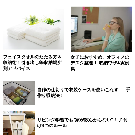
ふだん履きの靴は立てて収納
フェイスタオルのたたみ方＆
女子におすすめ、オフィスの
収納術！引き出し等収納場所
デスク整理！ 収納ワザ&実例
玄関が脱いだ靴だらけになる原因は2つあります。一つ
別アドバイス
集
は下駄箱が満杯で入らないこと、もう一つはしまおうと
しないからです。後者の場合は、習慣を変えるしかない
自作の仕切りで衣装ケースを使いこなす……手
のですが、前者の場合は解決法があります。
作り収納法！
まずは、駄箱の棚板の上下間隔を狭めて、棚の段数を増
やすこと。子どもの靴やカジュアルな大人用の靴が多い
リビング学習でも“家が散らからない”！ 片付
け3つのルール
のなら、棚を増やさなくても解決できます。箱やプラケ
ースの中に靴を立てて収納すると、収納スペースの節約