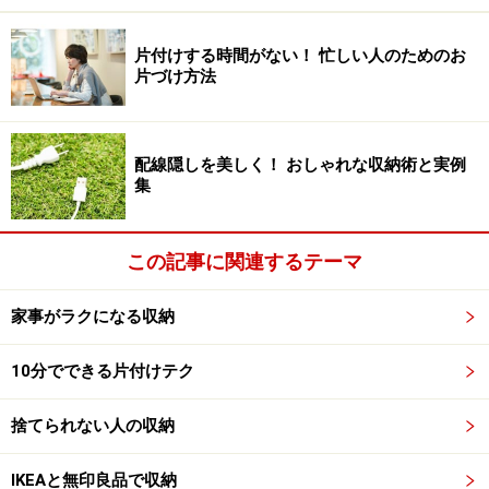
ができて、しまえる量がグッと増えるのです。
片付けする時間がない！ 忙しい人のためのお
片づけ方法
靴を買ったときの紙製の靴箱を利用してもいい
見た目にキレイなプラカゴを選んで、玄関のタタキに出
配線隠しを美しく！ おしゃれな収納術と実例
集
しておいてもいいでしょう。そのやり方で家族が片付け
てくれるのなら、大助かりです。
この記事に関連するテーマ
また読む本は棚の手前で待機
家事がラクになる収納
1冊読み終えたら次の本を買って、読まない本は適宜手
10分でできる片付けテク
放す。それができたら、本棚はいつも整然としているは
ず。そうと分かっていても気になる本があると、忘れな
捨てられない人の収納
いうちに買っておくという人が多いのではないでしょう
か。その結果として、読みかけの本が何冊も溜まってし
IKEAと無印良品で収納