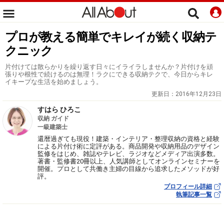
プロが教える簡単でキレイが続く収納テ
クニック
片付けては散らかりを繰り返す日々にイライラしませんか？片付けを頑
張りや根性で続けるのは無理！ラクにできる収納テクで、今日からキレ
イキープな生活を始めましょう。
更新日：
2016年12月23日
すはら ひろこ
収納 ガイド
一級建築士
還暦過ぎても現役！建築・インテリア・整理収納の資格と経験
による片付け術に定評がある。商品開発や収納用品のデザイン
監修をはじめ、雑誌やテレビ、ラジオなどメディア出演多数。
著書・監修書20冊以上、人気講師としてオンラインセミナーを
開催。プロとして共働き主婦の目線から追求したメソッドが好
評。
プロフィール詳細
執筆記事一覧