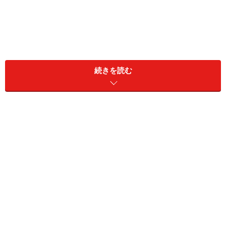
続きを読む
引き出しの手前5センチがラッキースポット。レンジ用のラ
ップやシートなどを立てたりすればサッと使ってパッと戻せ
る
キッチンではA4サイズのマガジンボックスを使って、フ
ライパンや鍋のフタを立て掛けて収納。引き出しの手前
のスペースが空いたら、そこにはペン立てのようなプラ
ケースを並べて、ピーラーやフライ返しなどを挿してお
きます。
浅い引き出しはメイク用、深い方にはヘアケア用として使い
分けておくと、迷わずに戻せる