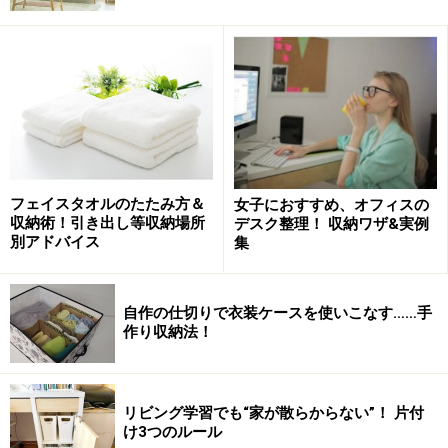
フェイスタオルのたたみ方＆
女子におすすめ、オフィスの
収納術！引き出し等収納場所
デスク整理！ 収納ワザ&実例
引き出しや吊戸棚の下段で手の届きやすい所には、調味
別アドバイス
集
料をまとめてしまえば、調理中でもサッと取り出せま
す。流しと調理台から余分なモノがなくなれば、コンロ
自作の仕切りで衣装ケースを使いこなす……手
や換気扇のパーツを広げて、つけ置き洗いから乾燥ま
作り収納法！
で、スペースが伸び伸びと使えますよ。
リビング学習でも“家が散らからない”！ 片付
け3つのルール