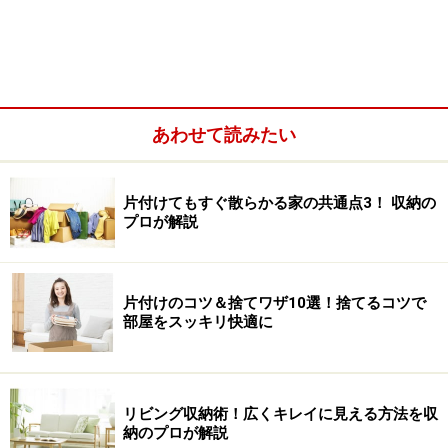
袋留めのクリップやビニタイのような、細々したアイテムは
カゴに入れて吊るす
流しやコンロの廻り、調理台の上には余分なモノを置か
あわせて読みたい
ないのが理想です。とは言え調味料や菜箸のように、よ
く使うモノは出してあると都合がいいという事情もあり
ます。その場合には、台の上に置くのをやめて吊るすこ
片付けてもすぐ散らかる家の共通点3！ 収納の
プロが解説
とにしましょう。フライ返しなどの小さな調理ツールを
はじめとして、フライパンや片手鍋などもフックを使っ
て下げておきます。
片付けのコツ＆捨てワザ10選！捨てるコツで
部屋をスッキリ快適に
砂糖、塩、小麦粉、スパイスなどは容器に移し替えるとしま
いやすくなる
リビング収納術！広くキレイに見える方法を収
納のプロが解説