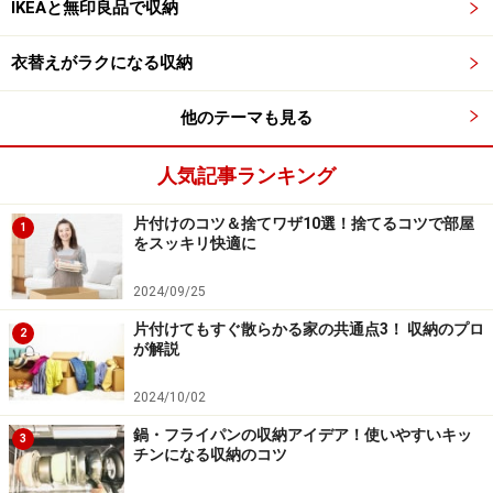
IKEAと無印良品で収納
鏡やタイルには吸盤タイプのフックが使える。収納扉のハン
ドルも道具を吊るすのに最適
衣替えがラクになる収納
さらに歯磨きや洗顔フォームの飛沫が飛んで、鏡の曇り
が目立ちます。洗面台にある歯磨きセット程度なら、ト
他のテーマも見る
レイごと持ち上げて台が拭けるようにしておけばOKで
す。洗面台の上にあるモノが少なくなると、鏡を磨きや
人気記事ランキング
すくなります。
片付けのコツ＆捨てワザ10選！捨てるコツで部屋
1
をスッキリ快適に
2024/09/25
モノをどかさない掃除になる片付け方
片付けてもすぐ散らかる家の共通点3！ 収納のプロ
2
が解説
掃除機掛けにとって最強の敵は、床置きのモノです。モ
2024/10/02
ノをどかしながら掃除をしていると、時間がかかってイ
ライラしませんか？お掃除ロボットを利用している家庭
鍋・フライパンの収納アイデア！使いやすいキッ
3
チンになる収納のコツ
が増えているようですが、床にモノが散らかっていると