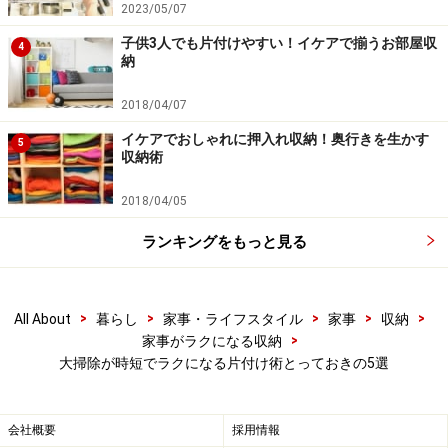
隅々まできれいに仕事をしてもらうことができません。
2023/05/07
子供3人でも片付けやすい！イケアで揃うお部屋収
4
納
容器をテーブルや椅子の上にポンと載せるだけで床掃除がラ
クになる
2018/04/07
リビングダイニングは家族が集まる場所となっているだ
イケアでおしゃれに押入れ収納！奥行きを生かす
5
収納術
けに汚れやすく、家の中でも面積が一番広いので掃除の
手間がかかりがち。それなのにカバンやおもちゃ、絵本
2018/04/05
などが床に散らばっていると、掃除をする気力が奪われ
ランキングをもっと見る
てしまいます。床に置きっぱなしになっているモノは引
き続き使う見込みが高いので、きちんと収納して解決す
るよりも、箱を使ってまとめるのが得策です。
>
>
>
>
>
All About
暮らし
家事・ライフスタイル
家事
収納
>
家事がラクになる収納
大掃除が時短でラクになる片付け術とっておきの5選
リビングダイニングに通じる廊下の壁にフックを付けたり、
部屋のドアに仮掛けしたりしておくと掃除が時短になる
会社概要
採用情報
フックに掛けられる服や帽子、カバンは吊り下げるとい