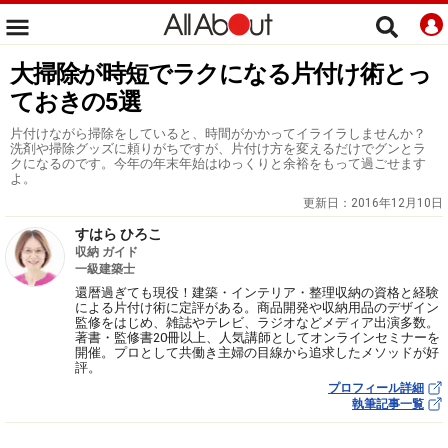
大掃除が時短でラクになる片付け術とっ
ておきの5選
片付けながら掃除をしていると、時間がかかってイライラしませんか？
洗剤や掃除グッズに頼りがちですが、片付け方を変えるだけでグンとラ
クになるのです。今年の年末年始はゆっくりと余裕をもって過ごせます
よ。
更新日：
2016年12月10日
すはら ひろこ
収納 ガイド
一級建築士
還暦過ぎても現役！建築・インテリア・整理収納の資格と経験
による片付け術に定評がある。商品開発や収納用品のデザイン
監修をはじめ、雑誌やテレビ、ラジオなどメディア出演多数。
著書・監修書20冊以上、人気講師としてオンラインセミナーを
開催。プロとして共働き主婦の目線から追求したメソッドが好
評。
プロフィール詳細
執筆記事一覧