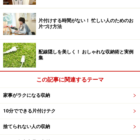
洗面浴室では直置きしない
着替えや洗濯で使う洗面所は、落ちた繊維くずに水や洗
片付けする時間がない！ 忙しい人のためのお
剤などの液体が加わって、汚れがこびりつきやすい場所
片づけ方法
です。浴室では水垢やヌメリ、カビなどで汚れが溜まり
がちだったりしませんか？そうと分かっていても、冬場
の掃除は寒くて辛い気持ちになってしまいます。
配線隠しを美しく！ おしゃれな収納術と実例
集
浴室へ持ち込むモノは最小限に止めたい。メタルかごを使っ
この記事に関連するテーマ
て吊り下げれば自然と水が切れる
そこで是非とも改善をお勧めしたいのが、モノの置き方
家事がラクになる収納
です。床への直置き、洗面台への出し置きを極力なくし
10分でできる片付けテク
ます。たとえば、浴室ではタオル掛けやシャワーフック
を利用して、入浴用品を吊り下げておきます。
捨てられない人の収納