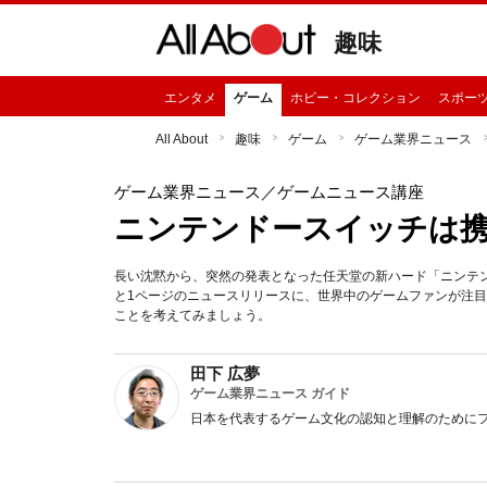
趣味
エンタメ
ゲーム
ホビー・コレクション
スポー
All About
趣味
ゲーム
ゲーム業界ニュース
ゲーム業界ニュース
／ゲームニュース講座
ニンテンドースイッチは
長い沈黙から、突然の発表となった任天堂の新ハード「ニンテンド
と1ページのニュースリリースに、世界中のゲームファンが注目
ことを考えてみましょう。
田下 広夢
ゲーム業界ニュース ガイド
日本を代表するゲーム文化の認知と理解のために