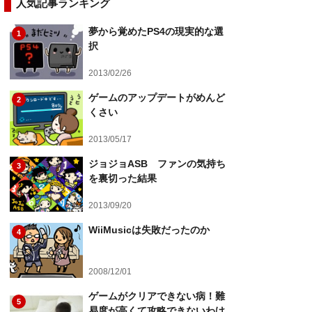
人気記事ランキング
夢から覚めたPS4の現実的な選
1
択
2013/02/26
ゲームのアップデートがめんど
2
くさい
2013/05/17
ジョジョASB ファンの気持ち
3
を裏切った結果
2013/09/20
WiiMusicは失敗だったのか
4
2008/12/01
ゲームがクリアできない病！難
5
易度が高くて攻略できないわけ