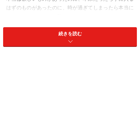
はずのものがあったのに、時が過ぎてしまったら本当に
もったいないことだと思います。
続きを読む
これまでガイドは、1万件以上のお金のデータを分析
し、500人以上のお金が貯まる人・貯まらない人にお話
を伺ってきました。そこで、“お金が貯まるかどうかは年
収の差だけではなく、日々の生活習慣や考え方にある”と
気づきました。今回はお金が貯まる「体質」になるため
の買い物習慣について3つお伝えします。