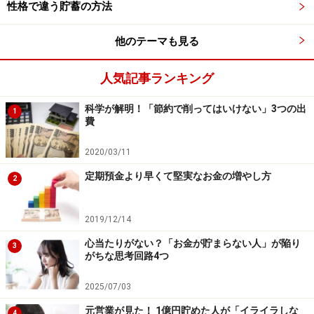
性格で違う貯蓄の方法
ースがあるからです。
他のテーマも見る
例えば、ネットで洋服を買って、「あと2500円で送料無
料」と書いてあったらどう考えるでしょうか。2500～
人気記事ランキング
3000円程度の洋服か小物などを探す人も多いのでは？
科学が解明！「節約で削ってはいけない」3つの出
1
費
ところが、送料無料対策として追加で買ったものは、本
当に欲しかったものでしょうか。欲しかったものならい
2020/03/11
いのですが、そうでなければ無駄な買い物になってしま
定期預金より早くて堅実なお金の増やし方
2
います。
2019/12/14
もし、送料が600円だとしても、その送料を支払った方
が結果的には正解、というわけです。無駄なものを買っ
心当たりがない？「お金が貯まらない人」が陥り
3
がちな思考回路4つ
てしまった……」という後悔もしなくて済みますよね。
「送料がかかったとしても欲しいものを買う」と考えて
2025/07/03
おくと、買い物の失敗が減るはずです！
元営業が見た！ 1億円貯めた人が「イライラしな
4