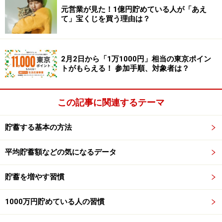
元営業が見た！1億円貯めている人が「あえ
て」宝くじを買う理由は？
使い切れないようなら、最初から適量を買っておくのが
正解。値段だけではなく、「本当にすべて使い切れる
か」「保管場所はあるか」ということも併せて、考えて
2月2日から「1万1000円」相当の東京ポイン
買うようにしましょう。
トがもらえる！ 参加手順、対象者は？
この記事に関連するテーマ
2. 送料無料につられて買わない
貯蓄する基本の方法
最近、ますますネットショッピングをする機会が増えて
いるでしょう。「7000円以上なら送料無料」「あと2500
平均貯蓄額などの気になるデータ
円で送料無料」などと、金額に応じて送料が無料になる
ことも多いですよね。
貯蓄を増やす習慣
ところが、この“送料無料”という言葉に要注意。送料を
1000万円貯めている人の習慣
無料にするために、欲しくないものまで買ってしまうケ