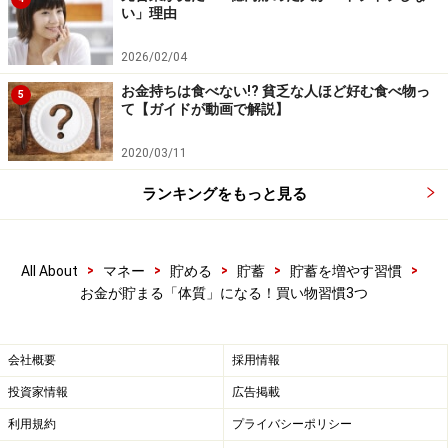
い」理由
2026/02/04
3. 欲しいものリストを作っておく
お金持ちは食べない!? 貧乏な人ほど好む食べ物っ
5
無駄な出費を減らすコツとして、“欲しいものリスト”を
て【ガイドが動画で解説】
作っておくこともおすすめです。「夏服が欲しいな」と
2020/03/11
漠然と思っていると、“夏服”のカテゴリーに属すいろい
ろな洋服をやみくもに買ってしまいがちです。
ランキングをもっと見る
そこで、「（オンライン会議が多いので）キレイ色のカ
>
>
>
>
>
All About
マネー
貯める
貯蓄
貯蓄を増やす習慣
ットソー。自宅で洗える素材で、形は……」などと、具体
お金が貯まる「体質」になる！買い物習慣3つ
的にイメージできれば、一緒にリストに書き添えておく
ことがおすすめです。「その本当に欲しいカットソー」
に対してアンテナを張るようになり、余計なものを買わ
会社概要
採用情報
なくなるのです。
投資家情報
広告掲載
利用規約
プライバシーポリシー
そして、欲しいものを上から順番に買うようになるの