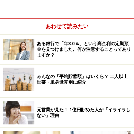
あわせて読みたい
ある銀行で「年3.0％」という高金利の定期預
1. 買いだめをしない
金を見つけました。何か注意することってあり
ますか？
買いたいものが割引になっていたり、ポイントが3倍に
なっていたりするとうれしいものです。洗剤や化粧品、
シャンプー、ドリンクや食材などがオトクになっていた
みんなの「平均貯蓄額」はいくら？ 二人以上
世帯・単身世帯別に紹介
ら、「たくさん買っておこう」と思う方は多いのではな
いでしょうか。
特に「節約をしてお金を貯めたい！」と思っている方
元営業が見た！ 1億円貯めた人が「イライラし
ない」理由
は、なおさらかもしれません。今がチャンスとばかりに
4個も5個も、なんなら10個も20個もまとめて買ったとい
う経験があることと思います。