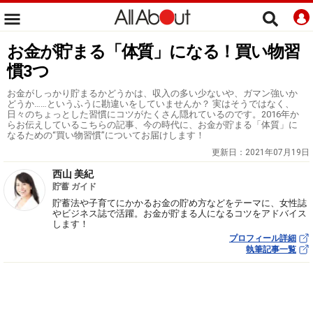
お金が貯まる「体質」になる！買い物習
慣3つ
お金がしっかり貯まるかどうかは、収入の多い少ないや、ガマン強いか
どうか……というふうに勘違いをしていませんか？ 実はそうではなく、
日々のちょっとした習慣にコツがたくさん隠れているのです。2016年か
らお伝えしているこちらの記事、今の時代に、お金が貯まる「体質」に
なるための“買い物習慣”についてお届けします！
更新日：
2021年07月19日
西山 美紀
貯蓄 ガイド
貯蓄法や子育てにかかるお金の貯め方などをテーマに、女性誌
やビジネス誌で活躍。お金が貯まる人になるコツをアドバイス
します！
プロフィール詳細
執筆記事一覧