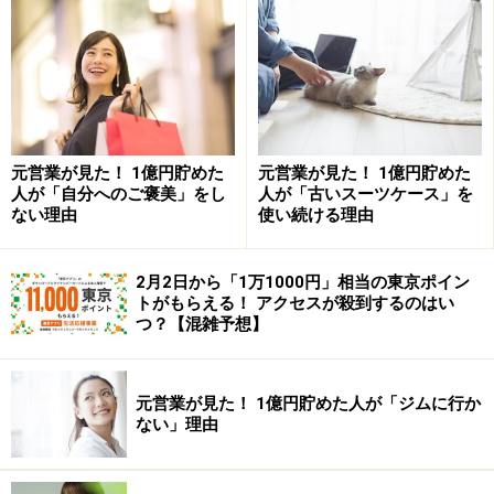
ネットショッピングをして、後日家に大きな段ボール箱
が届き、「こんなに大きな箱？ 何を買ったんだっけ？」
と思い、開封してみたら、同じ洗剤やドリンクが大量に
入っていて、「収納場所、どうしよう。こんなにたくさ
元営業が見た！ 1億円貯めた
元営業が見た！ 1億円貯めた
ん買わなきゃよかった」と後悔した経験がある人もいる
人が「自分へのご褒美」をし
人が「古いスーツケース」を
のでは？
ない理由
使い続ける理由
このように、買いだめは安く買えるメリットだけでな
2月2日から「1万1000円」相当の東京ポイン
トがもらえる！ アクセスが殺到するのはい
く、保管場所が必要になるというデメリットもあるわけ
つ？【混雑予想】
です。
他にも、状況が変わって使わなくなったり、劣化して使
元営業が見た！ 1億円貯めた人が「ジムに行か
ない」理由
えなくなったりするケースも。それではいくら安く買っ
たとしても“損”になってしまうことも……。せっかく買っ
たものを捨てることになれば、もったいないですよね。